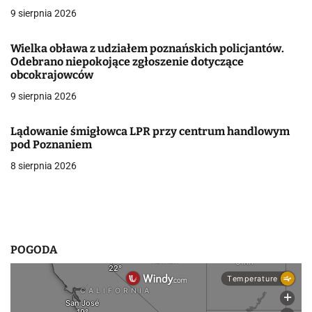
9 sierpnia 2026
w
p
Wielka obława z udziałem poznańskich policjantów.
Odebrano niepokojące zgłoszenie dotyczące
i
obcokrajowców
9 sierpnia 2026
s
u
Lądowanie śmigłowca LPR przy centrum handlowym
pod Poznaniem
8 sierpnia 2026
POGODA