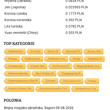
Hrywna (Ukraina)
0.0834 PLN
Jen (Japonia)
0.023565 PLN
Korona czeska
0.1773 PLN
Korona norweska
0.392 PLN
Lira turecka
0.0782 PLN
Yuan renminbi (Chiny)
0.553 PLN
TOP KATEGORIE
Wiadomości
Poznań
Kresy.pl
Epoznan.pl
Nczas.info
Polonia
Publicystyka
Dziennik.com
Rosja
Dlapolski.pl
Globalizacja
Goniec.net
TenPoznan.pl
Magnapolonia.org
Wolnemedia.net
Mysl-Polska.pl
Twojapogoda.pl
Dobrewiadomosci.net.pl
Zdrowie
Prisonplanet.pl
Religia
Sekrety-Zdrowia.org
Gazetawarszawska.com
Stolikwolnosci.org
POLONIA
Wojna rosyjsko-ukraińska. Raport 09.08.2026