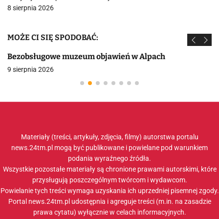
8 sierpnia 2026
MOŻE CI SIĘ SPODOBAĆ:
Bezobsługowe muzeum objawień w Alpach
9 sierpnia 2026
Materiały (treści, artykuły, zdjęcia, filmy) autorstwa portalu
news.24tm.pl mogą być publikowane i powielane pod warunkiem
podania wyraźnego źródła.
Wszystkie pozostałe materiały są chronione prawami autorskimi, które
przysługują poszczególnym twórcom i wydawcom.
Powielanie tych treści wymaga uzyskania ich uprzedniej pisemnej zgody.
Portal news.24tm.pl udostępnia i agreguje treści (m.in. na zasadzie
prawa cytatu) wyłącznie w celach informacyjnych.