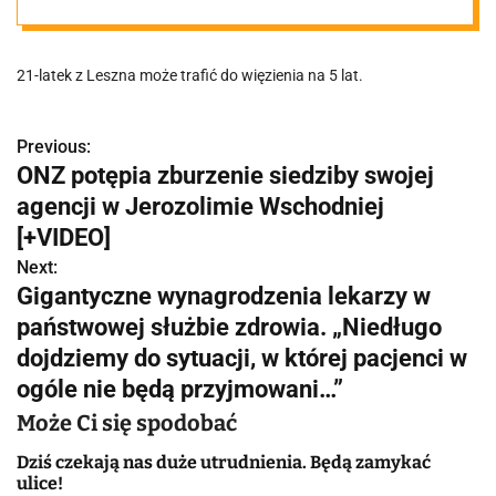
przestępstwa
21-latek z Leszna może trafić do więzienia na 5 lat.
Previous:
N
ONZ potępia zburzenie siedziby swojej
a
agencji w Jerozolimie Wschodniej
w
[+VIDEO]
Next:
i
Gigantyczne wynagrodzenia lekarzy w
g
państwowej służbie zdrowia. „Niedługo
dojdziemy do sytuacji, w której pacjenci w
a
ogóle nie będą przyjmowani…”
c
Może Ci się spodobać
j
Dziś czekają nas duże utrudnienia. Będą zamykać
ulice!
a