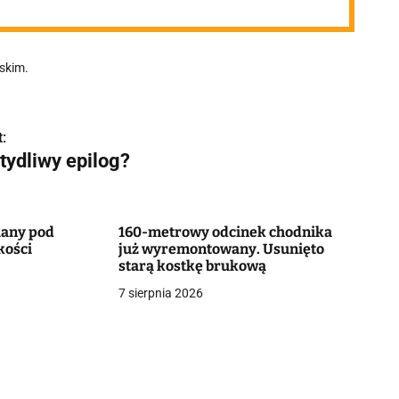
żczyzna zmarł
skim.
:
tydliwy epilog?
iany pod
160-metrowy odcinek chodnika
kości
już wyremontowany. Usunięto
starą kostkę brukową
7 sierpnia 2026