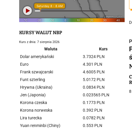
D
KURSY WALUT NBP
P
Kurs z dnia: 7 sierpnia 2026
P
Waluta
Kurs
Dolar amerykański
3.7324 PLN
Euro
4.301 PLN
Frank szwajcarski
4.6005 PLN
i
C
Funt szterling
5.0172 PLN
R
Hrywna (Ukraina)
0.0834 PLN
8
Jen (Japonia)
0.023565 PLN
Korona czeska
0.1773 PLN
Korona norweska
0.392 PLN
Lira turecka
0.0782 PLN
j
Yuan renminbi (Chiny)
0.553 PLN