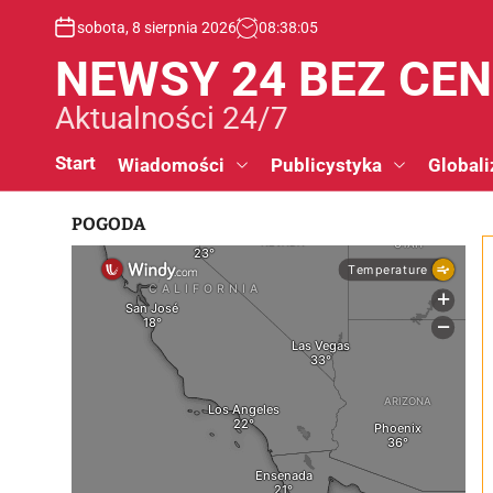
S
sobota, 8 sierpnia 2026
08
:
38
:
06
k
i
NEWSY 24 BEZ CE
p
t
Aktualności 24/7
o
c
Start
Wiadomości
Publicystyka
Globali
o
n
POGODA
t
e
n
t