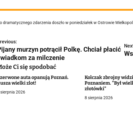
bezużyteczne". Mę
o dramatycznego zdarzenia doszło w poniedziałek w Ostrowie Wielkopol
revious:
N
Next
ijany murzyn potrącił Polkę. Chciał płacić
Ws
a
świadkom za milczenie
w
Może Ci się spodobać
zerwone auta opanują Poznań.
Kolczak zbrojny widz
usza wielki zlot!
Poznaniem. "Był wiel
g
złotówki"
 sierpnia 2026
8 sierpnia 2026
a
c