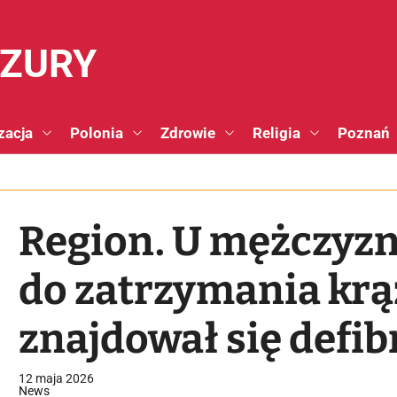
NZURY
zacja
Polonia
Zdrowie
Religia
Poznań
Region. U mężczyzn
do zatrzymania krą
znajdował się defib
"Urządzenie stało s
12 maja 2026
News