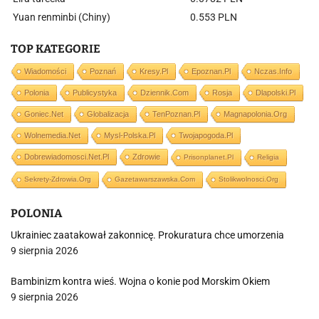
Yuan renminbi (Chiny)
0.553 PLN
TOP KATEGORIE
Wiadomości
Poznań
Kresy.pl
Epoznan.pl
Nczas.info
Polonia
Publicystyka
Dziennik.com
Rosja
Dlapolski.pl
Goniec.net
Globalizacja
TenPoznan.pl
Magnapolonia.org
Wolnemedia.net
Mysl-Polska.pl
Twojapogoda.pl
Dobrewiadomosci.net.pl
Zdrowie
Prisonplanet.pl
Religia
Sekrety-Zdrowia.org
Gazetawarszawska.com
Stolikwolnosci.org
POLONIA
Ukrainiec zaatakował zakonnicę. Prokuratura chce umorzenia
9 sierpnia 2026
Bambinizm kontra wieś. Wojna o konie pod Morskim Okiem
9 sierpnia 2026