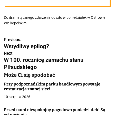
krążenia. Obok
Do dramatycznego zdarzenia doszło w poniedziałek w Ostrowie
znajdował się
Wielkopolskim.
defibrylator.
Previous:
N
Wstydliwy epilog?
"Urządzenie
a
Next:
W 100. rocznicę zamachu stanu
w
stało się
Piłsudskiego
i
Może Ci się spodobać
bezużyteczne".
g
Przy podpoznańskim parku handlowym powstaje
a
restauracja znanej sieci
Mężczyzna
10 sierpnia 2026
c
zmarł
j
Przed nami niespokojny pogodowo poniedziałek! Są
ostrzeżenia