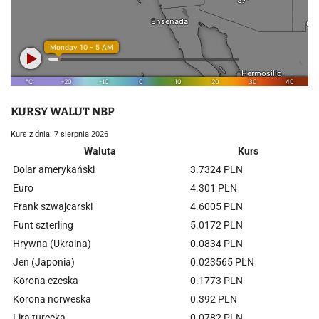
KURSY WALUT NBP
Kurs z dnia: 7 sierpnia 2026
Waluta
Kurs
Dolar amerykański
3.7324 PLN
Euro
4.301 PLN
Frank szwajcarski
4.6005 PLN
Funt szterling
5.0172 PLN
Hrywna (Ukraina)
0.0834 PLN
Jen (Japonia)
0.023565 PLN
Korona czeska
0.1773 PLN
Korona norweska
0.392 PLN
Lira turecka
0.0782 PLN