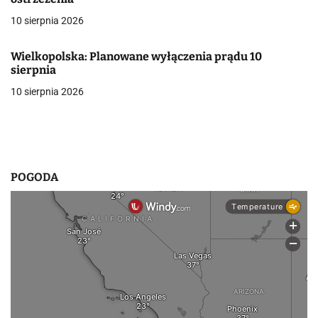
a
10 sierpnia 2026
w
Wielkopolska: Planowane wyłączenia prądu 10
p
sierpnia
i
10 sierpnia 2026
s
u
POGODA