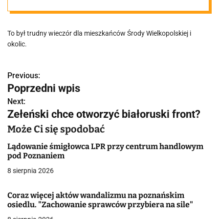
oburzeni
To był trudny wieczór dla mieszkańców Środy Wielkopolskiej i
okolic.
Previous:
N
Poprzedni wpis
a
Next:
Zełeński chce otworzyć białoruski front?
w
Może Ci się spodobać
i
Lądowanie śmigłowca LPR przy centrum handlowym
g
pod Poznaniem
a
8 sierpnia 2026
c
Coraz więcej aktów wandalizmu na poznańskim
osiedlu. "Zachowanie sprawców przybiera na sile"
j