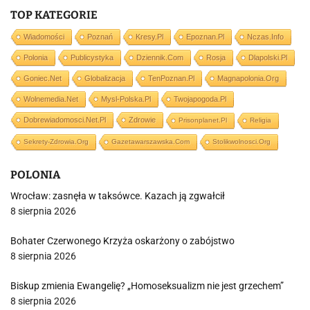
TOP KATEGORIE
Wiadomości
Poznań
Kresy.pl
Epoznan.pl
Nczas.info
Polonia
Publicystyka
Dziennik.com
Rosja
Dlapolski.pl
Goniec.net
Globalizacja
TenPoznan.pl
Magnapolonia.org
Wolnemedia.net
Mysl-Polska.pl
Twojapogoda.pl
Dobrewiadomosci.net.pl
Zdrowie
Prisonplanet.pl
Religia
Sekrety-Zdrowia.org
Gazetawarszawska.com
Stolikwolnosci.org
POLONIA
Wrocław: zasnęła w taksówce. Kazach ją zgwałcił
8 sierpnia 2026
Bohater Czerwonego Krzyża oskarżony o zabójstwo
8 sierpnia 2026
Biskup zmienia Ewangelię? „Homoseksualizm nie jest grzechem”
8 sierpnia 2026