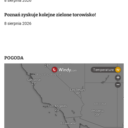
8 sierpnia 2026
a
w
Poznań zyskuje kolejne zielone torowisko!
8 sierpnia 2026
p
i
s
u
POGODA