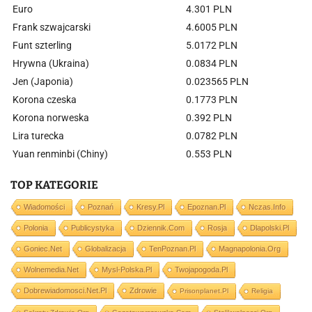
Euro
4.301 PLN
Frank szwajcarski
4.6005 PLN
Funt szterling
5.0172 PLN
Hrywna (Ukraina)
0.0834 PLN
Jen (Japonia)
0.023565 PLN
Korona czeska
0.1773 PLN
Korona norweska
0.392 PLN
Lira turecka
0.0782 PLN
Yuan renminbi (Chiny)
0.553 PLN
TOP KATEGORIE
Wiadomości
Poznań
Kresy.pl
Epoznan.pl
Nczas.info
Polonia
Publicystyka
Dziennik.com
Rosja
Dlapolski.pl
Goniec.net
Globalizacja
TenPoznan.pl
Magnapolonia.org
Wolnemedia.net
Mysl-Polska.pl
Twojapogoda.pl
Dobrewiadomosci.net.pl
Zdrowie
Prisonplanet.pl
Religia