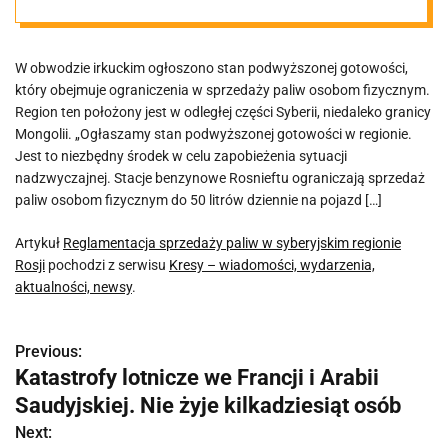
regionie Rosji
W obwodzie irkuckim ogłoszono stan podwyższonej gotowości,
który obejmuje ograniczenia w sprzedaży paliw osobom fizycznym.
Region ten położony jest w odległej części Syberii, niedaleko granicy
Mongolii. „Ogłaszamy stan podwyższonej gotowości w regionie.
Jest to niezbędny środek w celu zapobieżenia sytuacji
nadzwyczajnej. Stacje benzynowe Rosnieftu ograniczają sprzedaż
paliw osobom fizycznym do 50 litrów dziennie na pojazd […]
Artykuł
Reglamentacja sprzedaży paliw w syberyjskim regionie
Rosji
pochodzi z serwisu
Kresy – wiadomości, wydarzenia,
aktualności, newsy
.
Previous:
N
Katastrofy lotnicze we Francji i Arabii
a
Saudyjskiej. Nie żyje kilkadziesiąt osób
w
Next: