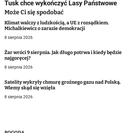
Tusk chce wykończyć Lasy Państwowe
i
Może Ci się spodobać
g
Klimat walczy z ludzkością, a UE z rozsądkiem.
a
Michalkiewicz o zarazie demokracji
8 sierpnia 2026
c
j
Żar wróci 9 sierpnia. Jak długo potrwa i kiedy będzie
najgoręcej?
a
8 sierpnia 2026
w
Satelity wykryły chmurę groźnego gazu nad Polską.
p
Wiemy skąd się wzięła
i
8 sierpnia 2026
s
u
POGODA