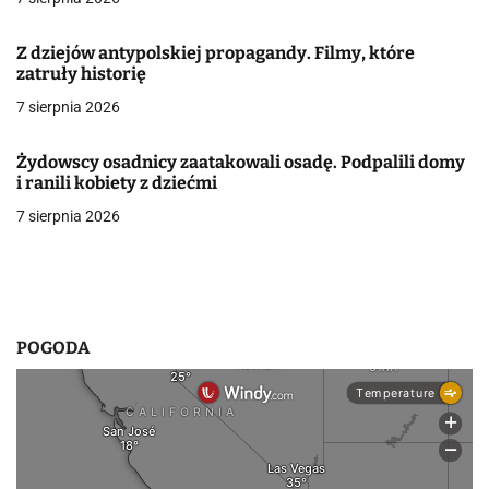
j
a
Z dziejów antypolskiej propagandy. Filmy, które
zatruły historię
w
7 sierpnia 2026
p
i
Żydowscy osadnicy zaatakowali osadę. Podpalili domy
i ranili kobiety z dziećmi
s
7 sierpnia 2026
u
POGODA