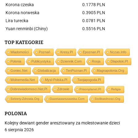
Korona czeska
0.1778 PLN
Korona norweska
0.3905 PLN
Lira turecka
0.0781 PLN
Yuan renminbi (Chiny)
0.5516 PLN
TOP KATEGORIE
Wiadomości
Poznań
Kresy.pl
Epoznan.pl
Nczas.info
Polonia
Publicystyka
Dziennik.com
Rosja
Dlapolski.pl
Goniec.net
Globalizacja
TenPoznan.pl
Magnapolonia.org
Wolnemedia.net
Mysl-Polska.pl
Twojapogoda.pl
Dobrewiadomosci.net.pl
Zdrowie
Prisonplanet.pl
Religia
Sekrety-Zdrowia.org
Gazetawarszawska.com
Stolikwolnosci.org
POLONIA
Kolejny dewiant gender aresztowany za molestowanie dzieci
6 sierpnia 2026