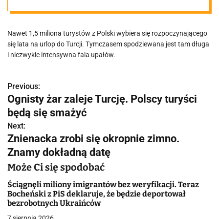
wakacjach
Nawet 1,5 miliona turystów z Polski wybiera się rozpoczynającego
się lata na urlop do Turcji. Tymczasem spodziewana jest tam długa
i niezwykle intensywna fala upałów.
Previous:
N
Ognisty żar zaleje Turcję. Polscy turyści
a
będą się smażyć
w
Next:
Znienacka zrobi się okropnie zimno.
i
Znamy dokładną datę
g
Może Ci się spodobać
a
Ściągnęli miliony imigrantów bez weryfikacji. Teraz
Bocheński z PiS deklaruje, że będzie deportował
c
bezrobotnych Ukraińców
7 sierpnia 2026