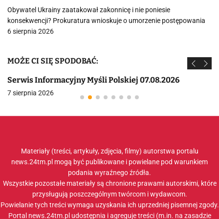
Obywatel Ukrainy zaatakował zakonnicę i nie poniesie
konsekwencji? Prokuratura wnioskuje o umorzenie postępowania
6 sierpnia 2026
MOŻE CI SIĘ SPODOBAĆ:
Serwis Informacyjny Myśli Polskiej 07.08.2026
7 sierpnia 2026
Materiały (treści, artykuły, zdjęcia, filmy) autorstwa portalu
news.24tm.pl mogą być publikowane i powielane pod warunkiem
podania wyraźnego źródła.
Wszystkie pozostałe materiały są chronione prawami autorskimi, które
przysługują poszczególnym twórcom i wydawcom.
Powielanie tych treści wymaga uzyskania ich uprzedniej pisemnej zgody.
Portal news.24tm.pl udostępnia i agreguje treści (m.in. na zasadzie