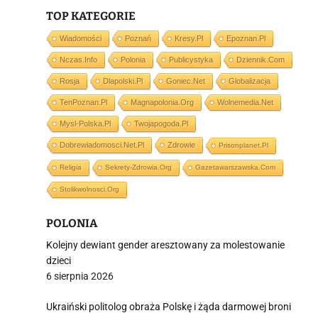
TOP KATEGORIE
Wiadomości
Poznań
Kresy.pl
Epoznan.pl
i
Nczas.info
Polonia
Publicystyka
Dziennik.com
Rosja
Dlapolski.pl
Goniec.net
Globalizacja
TenPoznan.pl
Magnapolonia.org
Wolnemedia.net
Mysl-Polska.pl
Twojapogoda.pl
Dobrewiadomosci.net.pl
Zdrowie
Prisonplanet.pl
Religia
Sekrety-Zdrowia.org
Gazetawarszawska.com
Stolikwolnosci.org
POLONIA
Kolejny dewiant gender aresztowany za molestowanie
dzieci
6 sierpnia 2026
Ukraiński politolog obraża Polskę i żąda darmowej broni