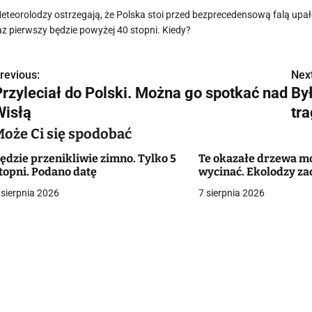
eteorolodzy ostrzegają, że Polska stoi przed bezprecedensową falą upał
az pierwszy będzie powyżej 40 stopni. Kiedy?
revious:
Next
N
Przyleciał do Polski. Można go spotkać nad
By
a
Wisłą
tr
w
Może Ci się spodobać
ędzie przenikliwie zimno. Tylko 5
Te okazałe drzewa m
topni. Podano datę
wycinać. Ekolodzy za
g
 sierpnia 2026
7 sierpnia 2026
a
c
a