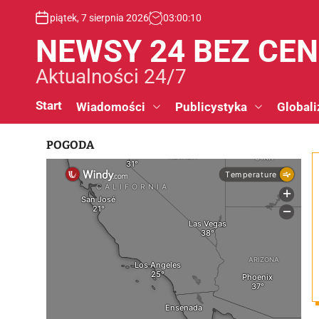
S
piątek, 7 sierpnia 2026
03
:
00
:
10
k
i
NEWSY 24 BEZ CE
p
t
Aktualności 24/7
o
c
Start
Wiadomości
Publicystyka
Globali
o
n
POGODA
t
e
n
t