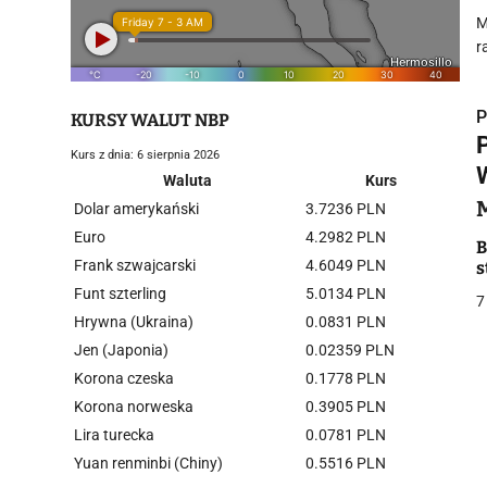
M
r
P
KURSY WALUT NBP
Kurs z dnia: 6 sierpnia 2026
Waluta
Kurs
Dolar amerykański
3.7236 PLN
Euro
4.2982 PLN
i
B
Frank szwajcarski
4.6049 PLN
s
Funt szterling
5.0134 PLN
7
Hrywna (Ukraina)
0.0831 PLN
Jen (Japonia)
0.02359 PLN
Korona czeska
0.1778 PLN
j
Korona norweska
0.3905 PLN
Lira turecka
0.0781 PLN
Yuan renminbi (Chiny)
0.5516 PLN