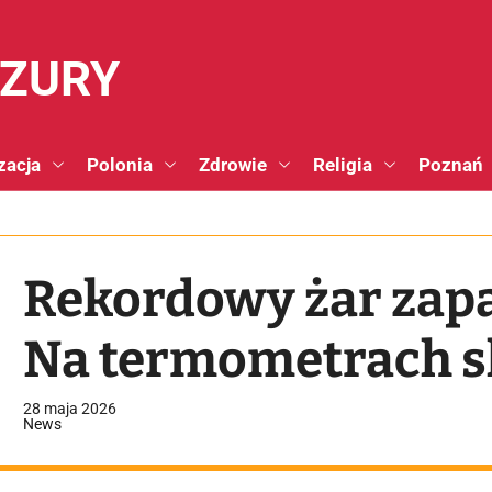
NZURY
zacja
Polonia
Zdrowie
Religia
Poznań
Rekordowy żar zapa
Na termometrach sk
28 maja 2026
News