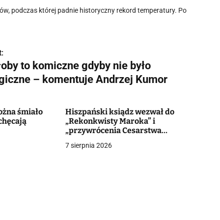
ów, podczas której padnie historyczny rekord temperatury. Po
:
łoby to komiczne gdyby nie było
agiczne – komentuje Andrzej Kumor
ożna śmiało
Hiszpański ksiądz wezwał do
chęcają
„Rekonkwisty Maroka” i
„przywrócenia Cesarstwa
Rzymskiego”. Reakcja diecezji
7 sierpnia 2026