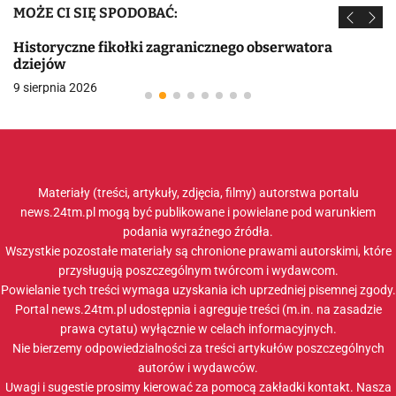
MOŻE CI SIĘ SPODOBAĆ:
Historyczne fikołki zagranicznego obserwatora
dziejów
9 sierpnia 2026
Materiały (treści, artykuły, zdjęcia, filmy) autorstwa portalu
news.24tm.pl mogą być publikowane i powielane pod warunkiem
podania wyraźnego źródła.
Wszystkie pozostałe materiały są chronione prawami autorskimi, które
przysługują poszczególnym twórcom i wydawcom.
Powielanie tych treści wymaga uzyskania ich uprzedniej pisemnej zgody.
Portal news.24tm.pl udostępnia i agreguje treści (m.in. na zasadzie
prawa cytatu) wyłącznie w celach informacyjnych.
Nie bierzemy odpowiedzialności za treści artykułów poszczególnych
autorów i wydawców.
Uwagi i sugestie prosimy kierować za pomocą zakładki
kontakt
. Nasza