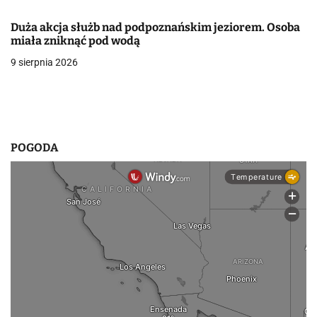
w
Duża akcja służb nad podpoznańskim jeziorem. Osoba
miała zniknąć pod wodą
p
9 sierpnia 2026
i
s
u
POGODA