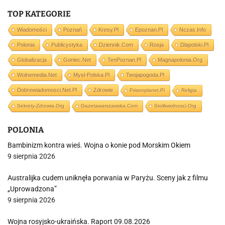
TOP KATEGORIE
Wiadomości
Poznań
Kresy.pl
Epoznan.pl
Nczas.info
Polonia
Publicystyka
Dziennik.com
Rosja
Dlapolski.pl
Globalizacja
Goniec.net
TenPoznan.pl
Magnapolonia.org
Wolnemedia.net
Mysl-Polska.pl
Twojapogoda.pl
Dobrewiadomosci.net.pl
Zdrowie
Prisonplanet.pl
Religia
Sekrety-Zdrowia.org
Gazetawarszawska.com
Stolikwolnosci.org
POLONIA
Bambinizm kontra wieś. Wojna o konie pod Morskim Okiem
9 sierpnia 2026
Australijka cudem uniknęła porwania w Paryżu. Sceny jak z filmu
„Uprowadzona”
9 sierpnia 2026
Wojna rosyjsko-ukraińska. Raport 09.08.2026