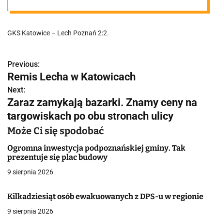
bliżej!
GKS Katowice – Lech Poznań 2:2.
Previous:
N
Remis Lecha w Katowicach
a
Next:
Zaraz zamykają bazarki. Znamy ceny na
w
targowiskach po obu stronach ulicy
i
Może Ci się spodobać
g
Ogromna inwestycja podpoznańskiej gminy. Tak
a
prezentuje się plac budowy
9 sierpnia 2026
c
j
Kilkadziesiąt osób ewakuowanych z DPS-u w regionie
a
9 sierpnia 2026