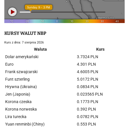
KURSY WALUT NBP
Kurs z dnia: 7 sierpnia 2026
Waluta
Kurs
Dolar amerykański
3.7324 PLN
Euro
4.301 PLN
Frank szwajcarski
4.6005 PLN
Funt szterling
5.0172 PLN
Hrywna (Ukraina)
0.0834 PLN
Jen (Japonia)
0.023565 PLN
Korona czeska
0.1773 PLN
Korona norweska
0.392 PLN
Lira turecka
0.0782 PLN
Yuan renminbi (Chiny)
0.553 PLN