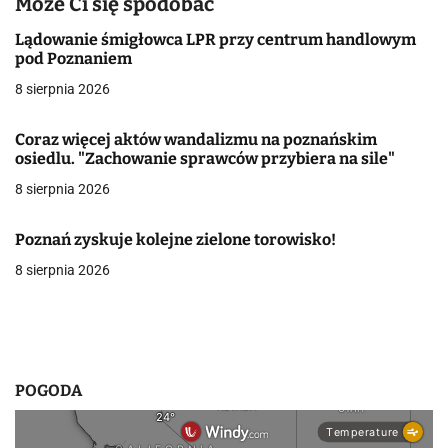
Może Ci się spodobać
a
Lądowanie śmigłowca LPR przy centrum handlowym
pod Poznaniem
c
8 sierpnia 2026
j
Coraz więcej aktów wandalizmu na poznańskim
a
osiedlu. "Zachowanie sprawców przybiera na sile"
w
8 sierpnia 2026
p
Poznań zyskuje kolejne zielone torowisko!
i
8 sierpnia 2026
s
u
POGODA