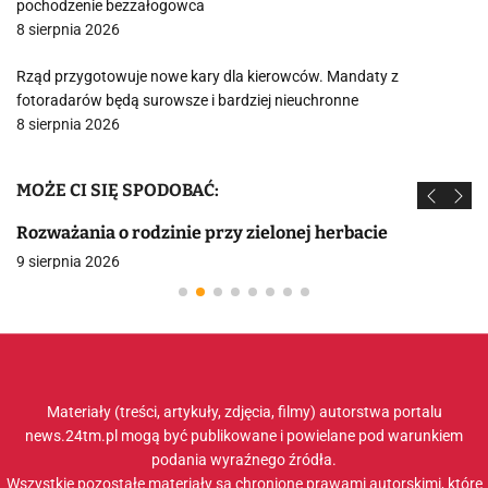
pochodzenie bezzałogowca
8 sierpnia 2026
Rząd przygotowuje nowe kary dla kierowców. Mandaty z
fotoradarów będą surowsze i bardziej nieuchronne
8 sierpnia 2026
MOŻE CI SIĘ SPODOBAĆ:
Rozważania o rodzinie przy zielonej herbacie
9 sierpnia 2026
Materiały (treści, artykuły, zdjęcia, filmy) autorstwa portalu
news.24tm.pl mogą być publikowane i powielane pod warunkiem
podania wyraźnego źródła.
Wszystkie pozostałe materiały są chronione prawami autorskimi, które