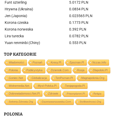
Funt szterling
5.0172 PLN
Hrywna (Ukraina)
0.0834 PLN
Jen (Japonia)
0.023565 PLN
Korona czeska
0.1773 PLN
Korona norweska
0.392 PLN
Lira turecka
0.0782 PLN
Yuan renminbi (Chiny)
0.553 PLN
TOP KATEGORIE
Wiadomości
Poznań
Kresy.pl
Epoznan.pl
Nczas.info
Polonia
Publicystyka
Dziennik.com
Rosja
Dlapolski.pl
Goniec.net
Globalizacja
TenPoznan.pl
Magnapolonia.org
Wolnemedia.net
Mysl-Polska.pl
Twojapogoda.pl
Dobrewiadomosci.net.pl
Zdrowie
Prisonplanet.pl
Religia
Sekrety-Zdrowia.org
Gazetawarszawska.com
Stolikwolnosci.org
POLONIA