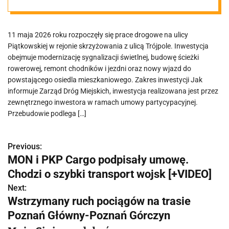
utrudnienia
11 maja 2026 roku rozpoczęły się prace drogowe na ulicy
Piątkowskiej w rejonie skrzyżowania z ulicą Trójpole. Inwestycja
obejmuje modernizację sygnalizacji świetlnej, budowę ścieżki
rowerowej, remont chodników i jezdni oraz nowy wjazd do
powstającego osiedla mieszkaniowego. Zakres inwestycji Jak
informuje Zarząd Dróg Miejskich, inwestycja realizowana jest przez
zewnętrznego inwestora w ramach umowy partycypacyjnej.
Przebudowie podlega […]
Previous:
N
MON i PKP Cargo podpisały umowę.
a
Chodzi o szybki transport wojsk [+VIDEO]
w
Next:
Wstrzymany ruch pociągów na trasie
i
Poznań Główny-Poznań Górczyn
g