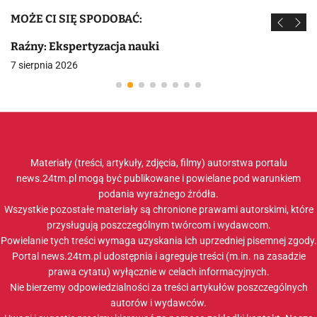
MOŻE CI SIĘ SPODOBAĆ:
Raźny: Ekspertyzacja nauki
7 sierpnia 2026
Materiały (treści, artykuły, zdjęcia, filmy) autorstwa portalu
news.24tm.pl mogą być publikowane i powielane pod warunkiem
podania wyraźnego źródła.
Wszystkie pozostałe materiały są chronione prawami autorskimi, które
przysługują poszczególnym twórcom i wydawcom.
Powielanie tych treści wymaga uzyskania ich uprzedniej pisemnej zgody.
Portal news.24tm.pl udostępnia i agreguje treści (m.in. na zasadzie
prawa cytatu) wyłącznie w celach informacyjnych.
Nie bierzemy odpowiedzialności za treści artykułów poszczególnych
autorów i wydawców.