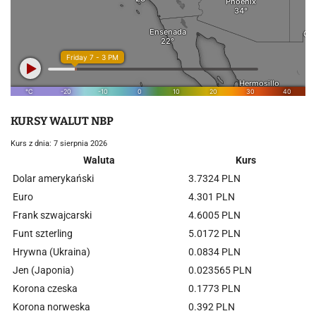
KURSY WALUT NBP
Kurs z dnia: 7 sierpnia 2026
Waluta
Kurs
Dolar amerykański
3.7324 PLN
Euro
4.301 PLN
Frank szwajcarski
4.6005 PLN
Funt szterling
5.0172 PLN
Hrywna (Ukraina)
0.0834 PLN
Jen (Japonia)
0.023565 PLN
Korona czeska
0.1773 PLN
Korona norweska
0.392 PLN