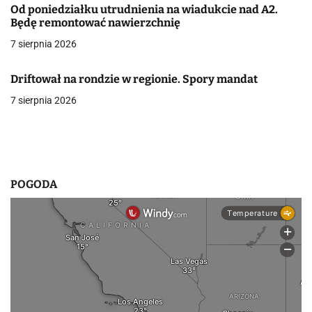
Od poniedziałku utrudnienia na wiadukcie nad A2.
w
Będę remontować nawierzchnię
7 sierpnia 2026
p
i
Driftował na rondzie w regionie. Spory mandat
s
7 sierpnia 2026
u
POGODA