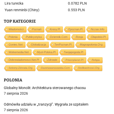
Lira turecka
0.0782 PLN
Yuan renminbi (Chiny)
0.553 PLN
TOP KATEGORIE
Wiadomości
Poznań
Kresy.pl
Epoznan.pl
Nczas.info
Polonia
Publicystyka
Dziennik.com
Rosja
Dlapolski.pl
Goniec.net
Globalizacja
TenPoznan.pl
Magnapolonia.org
Wolnemedia.net
Mysl-Polska.pl
Twojapogoda.pl
Dobrewiadomosci.net.pl
Zdrowie
Prisonplanet.pl
Religia
Sekrety-Zdrowia.org
Gazetawarszawska.com
Stolikwolnosci.org
POLONIA
Globalny Monolit: Architektura sterowanego chaosu
7 sierpnia 2026
Odmówiła udziału w „tranzycji”. Wygrała ze szpitalem
7 sierpnia 2026