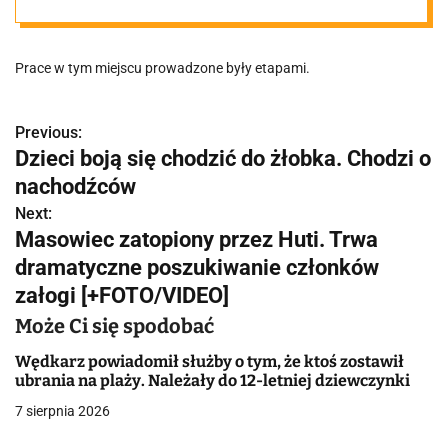
się efekty
Prace w tym miejscu prowadzone były etapami.
Previous:
N
Dzieci boją się chodzić do żłobka. Chodzi o
a
nachodźców
w
Next:
Masowiec zatopiony przez Huti. Trwa
i
dramatyczne poszukiwanie członków
g
załogi [+FOTO/VIDEO]
a
Może Ci się spodobać
c
Wędkarz powiadomił służby o tym, że ktoś zostawił
ubrania na plaży. Należały do 12-letniej dziewczynki
j
7 sierpnia 2026
a