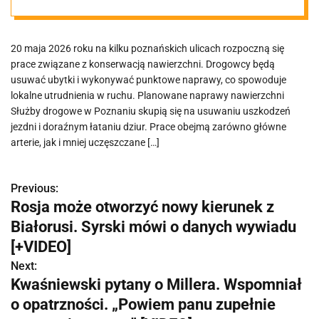
utrudnienia
20 maja 2026 roku na kilku poznańskich ulicach rozpoczną się
prace związane z konserwacją nawierzchni. Drogowcy będą
usuwać ubytki i wykonywać punktowe naprawy, co spowoduje
lokalne utrudnienia w ruchu. Planowane naprawy nawierzchni
Służby drogowe w Poznaniu skupią się na usuwaniu uszkodzeń
jezdni i doraźnym łataniu dziur. Prace obejmą zarówno główne
arterie, jak i mniej uczęszczane […]
Previous:
N
Rosja może otworzyć nowy kierunek z
a
Białorusi. Syrski mówi o danych wywiadu
w
[+VIDEO]
Next:
i
Kwaśniewski pytany o Millera. Wspomniał
g
o opatrzności. „Powiem panu zupełnie