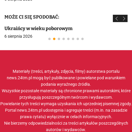
MOŻE CI SIĘ SPODOBAĆ:
Ukraińcy w wieku poborowym
6 sierpnia 2026
Materiały (treści, artykuły, zdjęcia, filmy) autorstwa portalu
news.24tm.pl mogą być publikowane i powielane pod warunkiem
podania wyraźnego źródła.
Wszystkie pozostałe materiały są chronione prawami autorskimi, które
przysługują poszczególnym twórcom i wydawcom.
Powielanie tych treści wymaga uzyskania ich uprzedniej pisemnej zgody.
Portal news.24tm.pl udostępnia i agreguje treści (m.in. na zasadzie
prawa cytatu) wyłącznie w celach informacyjnych.
Nie bierzemy odpowiedzialności za treści artykułów poszczególnych
autorów i wydawców.