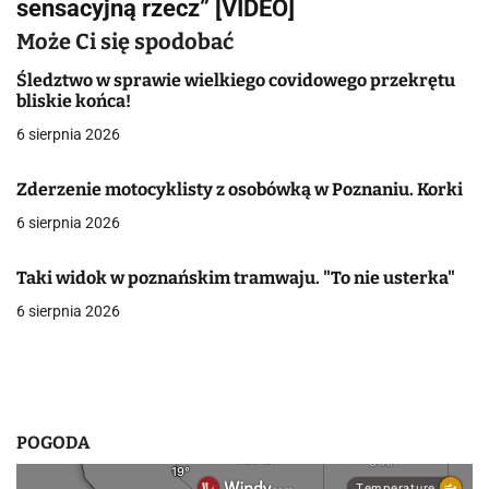
sensacyjną rzecz” [VIDEO]
a
Może Ci się spodobać
c
Śledztwo w sprawie wielkiego covidowego przekrętu
j
bliskie końca!
a
6 sierpnia 2026
w
Zderzenie motocyklisty z osobówką w Poznaniu. Korki
p
6 sierpnia 2026
i
Taki widok w poznańskim tramwaju. "To nie usterka"
s
6 sierpnia 2026
u
POGODA