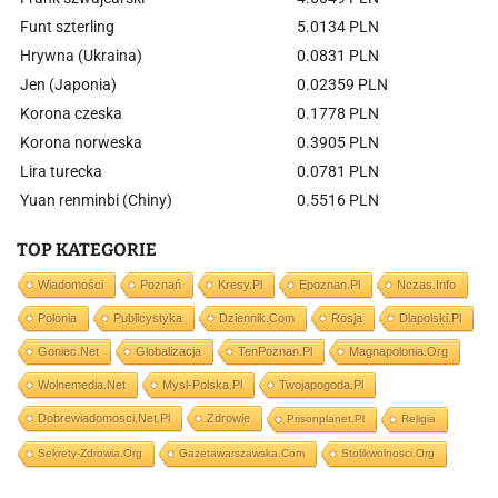
Funt szterling
5.0134 PLN
Hrywna (Ukraina)
0.0831 PLN
Jen (Japonia)
0.02359 PLN
Korona czeska
0.1778 PLN
Korona norweska
0.3905 PLN
Lira turecka
0.0781 PLN
Yuan renminbi (Chiny)
0.5516 PLN
TOP KATEGORIE
Wiadomości
Poznań
Kresy.pl
Epoznan.pl
Nczas.info
Polonia
Publicystyka
Dziennik.com
Rosja
Dlapolski.pl
Goniec.net
Globalizacja
TenPoznan.pl
Magnapolonia.org
Wolnemedia.net
Mysl-Polska.pl
Twojapogoda.pl
Dobrewiadomosci.net.pl
Zdrowie
Prisonplanet.pl
Religia
Sekrety-Zdrowia.org
Gazetawarszawska.com
Stolikwolnosci.org