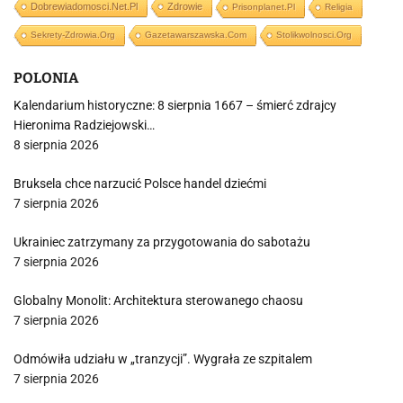
Dobrewiadomosci.net.pl
Zdrowie
Prisonplanet.pl
Religia
Sekrety-Zdrowia.org
Gazetawarszawska.com
Stolikwolnosci.org
POLONIA
Kalendarium historyczne: 8 sierpnia 1667 – śmierć zdrajcy
Hieronima Radziejowski…
8 sierpnia 2026
Bruksela chce narzucić Polsce handel dziećmi
7 sierpnia 2026
Ukrainiec zatrzymany za przygotowania do sabotażu
7 sierpnia 2026
Globalny Monolit: Architektura sterowanego chaosu
7 sierpnia 2026
Odmówiła udziału w „tranzycji”. Wygrała ze szpitalem
7 sierpnia 2026