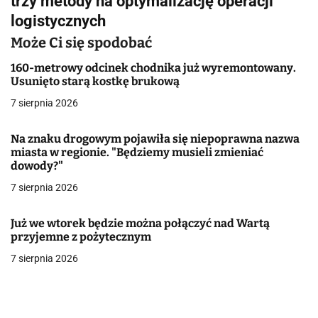
trzy metody na optymalizację operacji
logistycznych
a
Może Ci się spodobać
c
160-metrowy odcinek chodnika już wyremontowany.
j
Usunięto starą kostkę brukową
a
7 sierpnia 2026
w
Na znaku drogowym pojawiła się niepoprawna nazwa
miasta w regionie. "Będziemy musieli zmieniać
p
dowody?"
i
7 sierpnia 2026
s
Już we wtorek będzie można połączyć nad Wartą
u
przyjemne z pożytecznym
7 sierpnia 2026