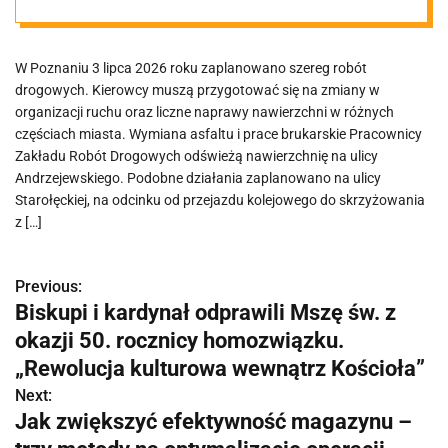
utrudnienia
W Poznaniu 3 lipca 2026 roku zaplanowano szereg robót
drogowych. Kierowcy muszą przygotować się na zmiany w
organizacji ruchu oraz liczne naprawy nawierzchni w różnych
częściach miasta. Wymiana asfaltu i prace brukarskie Pracownicy
Zakładu Robót Drogowych odświeżą nawierzchnię na ulicy
Andrzejewskiego. Podobne działania zaplanowano na ulicy
Starołęckiej, na odcinku od przejazdu kolejowego do skrzyżowania
z […]
Previous:
N
Biskupi i kardynał odprawili Mszę św. z
a
okazji 50. rocznicy homozwiązku.
w
„Rewolucja kulturowa wewnątrz Kościoła”
Next:
i
Jak zwiększyć efektywność magazynu –
g