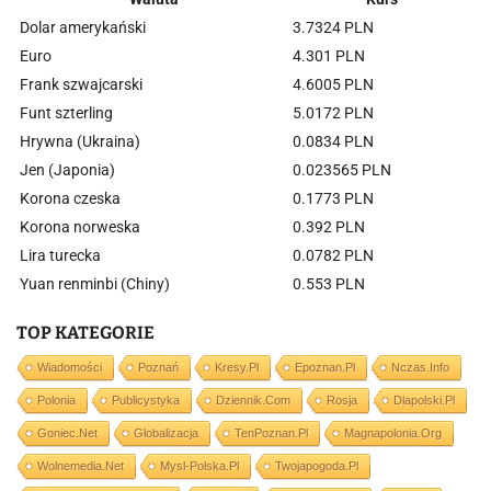
Dolar amerykański
3.7324 PLN
Euro
4.301 PLN
Frank szwajcarski
4.6005 PLN
Funt szterling
5.0172 PLN
Hrywna (Ukraina)
0.0834 PLN
Jen (Japonia)
0.023565 PLN
Korona czeska
0.1773 PLN
Korona norweska
0.392 PLN
Lira turecka
0.0782 PLN
Yuan renminbi (Chiny)
0.553 PLN
TOP KATEGORIE
Wiadomości
Poznań
Kresy.pl
Epoznan.pl
Nczas.info
Polonia
Publicystyka
Dziennik.com
Rosja
Dlapolski.pl
Goniec.net
Globalizacja
TenPoznan.pl
Magnapolonia.org
Wolnemedia.net
Mysl-Polska.pl
Twojapogoda.pl