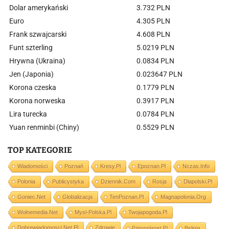
Dolar amerykański
3.732 PLN
Euro
4.305 PLN
Frank szwajcarski
4.608 PLN
Funt szterling
5.0219 PLN
Hrywna (Ukraina)
0.0834 PLN
Jen (Japonia)
0.023647 PLN
Korona czeska
0.1779 PLN
Korona norweska
0.3917 PLN
Lira turecka
0.0784 PLN
Yuan renminbi (Chiny)
0.5529 PLN
TOP KATEGORIE
Wiadomości
Poznań
Kresy.pl
Epoznan.pl
Nczas.info
Polonia
Publicystyka
Dziennik.com
Rosja
Dlapolski.pl
Goniec.net
Globalizacja
TenPoznan.pl
Magnapolonia.org
Wolnemedia.net
Mysl-Polska.pl
Twojapogoda.pl
Dobrewiadomosci.net.pl
Zdrowie
Prisonplanet.pl
Religia