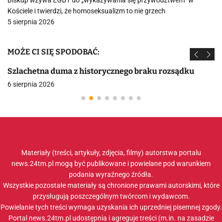
Biskup wzywa LGBT do „wykazywania się przywództwem” w
Kościele i twierdzi, że homoseksualizm to nie grzech
5 sierpnia 2026
MOŻE CI SIĘ SPODOBAĆ:
Szlachetna duma z historycznego braku rozsądku
6 sierpnia 2026
Materiały (treści, artykuły, zdjęcia, filmy) autorstwa portalu
news.24tm.pl mogą być publikowane i powielane pod warunkiem
podania wyraźnego źródła.
Wszystkie pozostałe materiały są chronione prawami autorskimi, które
przysługują poszczególnym twórcom i wydawcom.
Powielanie tych treści wymaga uzyskania ich uprzedniej pisemnej zgody.
Portal news.24tm.pl udostępnia i agreguje treści (m.in. na zasadzie