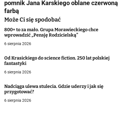
pomnik Jana Karskiego oblane czerwoną
i
farbą
g
Może Ci się spodobać
a
800+ to za mało. Grupa Morawieckiego chce
wprowadzić „Pensję Rodzicielską”
c
6 sierpnia 2026
j
Od Krasickiego do science fiction. 250 lat polskiej
a
fantastyki
w
6 sierpnia 2026
p
Nadciąga ulewa stulecia. Gdzie uderzy i jak się
i
przygotować?
6 sierpnia 2026
s
u