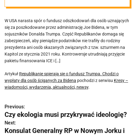
o wypłaty dla
W USA narasta spór o fundusz odszkodowań dla osób uznających
osób ściganych
się za poszkodowane przez administrację Joe Bidena, w tym
sojuszników Donalda Trumpa. Część Republikanów domaga się
za Bidena
zabezpieczeń, aby pieniądze podatników nie trafiły do rodziny
prezydenta ani osób skazanych związanych z tzw. szturmem na
Kapitol ze stycznia 2021 roku. Kontrowersje utrudniają przyjęcie
pakietu finansowania ICE i […]
Artykuł
Republikanie spierają się o fundusz Trumpa. Chodzi o
wypłaty dla osób ściganych za Bidena
pochodzi z serwisu
Kresy –
wiadomości, wydarzenia, aktualności, newsy
.
Previous:
N
Czy ekologia musi przykrywać ideologię?
a
Next:
Konsulat Generalny RP w Nowym Jorku i
w