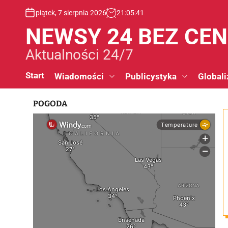
S
piątek, 7 sierpnia 2026
21
:
05
:
42
k
i
NEWSY 24 BEZ CE
p
t
Aktualności 24/7
o
c
Start
Wiadomości
Publicystyka
Globali
o
n
POGODA
t
e
n
t