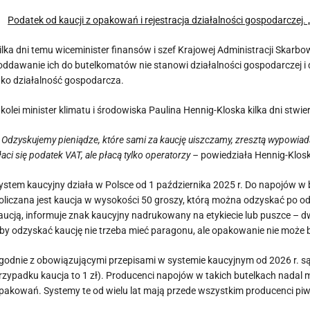
Podatek od kaucji z opakowań i rejestracja działalności gospodarczej
ilka dni temu wiceminister finansów i szef Krajowej Administracji Skarbo
 oddawanie ich do butelkomatów nie stanowi działalności gospodarczej i
ako działalność gospodarcza.
 kolei minister klimatu i środowiska Paulina Hennig-Kloska kilka dni stwi
 Odzyskujemy pieniądze, które sami za kaucję uiszczamy, zresztą wypowiadał
łaci się podatek VAT, ale płacą tylko operatorzy –
powiedziała Hennig-Klos
ystem kaucyjny działa w Polsce od 1 października 2025 r. Do napojów w b
oliczana jest kaucja w wysokości 50 groszy, którą można odzyskać po o
aucją, informuje znak kaucyjny nadrukowany na etykiecie lub puszce – dwi
by odzyskać kaucję nie trzeba mieć paragonu, ale opakowanie nie może b
godnie z obowiązującymi przepisami w systemie kaucyjnym od 2026 r. są t
rzypadku kaucja to 1 zł). Producenci napojów w takich butelkach nadal 
pakowań. Systemy te od wielu lat mają przede wszystkim producenci piw