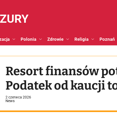
NZURY
zacja
Polonia
Zdrowie
Religia
Poznań
Resort finansów po
Podatek od kaucji to
2 czerwca 2026
News