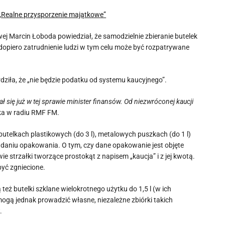
. „Realne przysporzenie majątkowe”
wej Marcin Łoboda powiedział, że samodzielnie zbieranie butelek
 dopiero zatrudnienie ludzi w tym celu może być rozpatrywane
erdziła, że „nie będzie podatku od systemu kaucyjnego”.
 się już w tej sprawie minister finansów. Od niezwróconej kaucji
ka w radiu RMF FM.
utelkach plastikowych (do 3 l), metalowych puszkach (do 1 l)
ddaniu opakowania. O tym, czy dane opakowanie jest objęte
e strzałki tworzące prostokąt z napisem „kaucja” i z jej kwotą.
yć zgniecione.
eż butelki szklane wielokrotnego użytku do 1,5 l (w ich
mogą jednak prowadzić własne, niezależne zbiórki takich
.