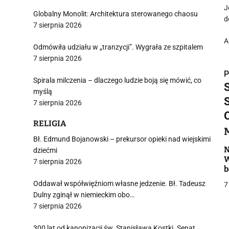
J
Globalny Monolit: Architektura sterowanego chaosu
d
7 sierpnia 2026
A
Odmówiła udziału w „tranzycji”. Wygrała ze szpitalem
7 sierpnia 2026
P
Spirala milczenia – dlaczego ludzie boją się mówić, co
myślą
7 sierpnia 2026
RELIGIA
i
Bł. Edmund Bojanowski – prekursor opieki nad wiejskimi
N
dziećmi
W
7 sierpnia 2026
b
m
Oddawał współwięźniom własne jedzenie. Bł. Tadeusz
7
Dulny zginął w niemieckim obo…
7 sierpnia 2026
j
300 lat od kanonizacji św. Stanisława Kostki. Senat