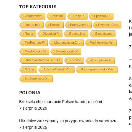
TOP KATEGORIE
Wiadomości
Poznań
Kresy.pl
Epoznan.pl
K
Nczas.info
Polonia
Publicystyka
Dziennik.com
i
Rosja
Dlapolski.pl
Goniec.net
Globalizacja
j
TenPoznan.pl
Magnapolonia.org
Wolnemedia.net
Z
Mysl-Polska.pl
Twojapogoda.pl
–
Dobrewiadomosci.net.pl
Zdrowie
Prisonplanet.pl
p
Religia
Sekrety-Zdrowia.org
Gazetawarszawska.com
S
Stolikwolnosci.org
d
k
POLONIA
A
Bruksela chce narzucić Polsce handel dziećmi
7 sierpnia 2026
Z
p
Ukrainiec zatrzymany za przygotowania do sabotażu
o
7 sierpnia 2026