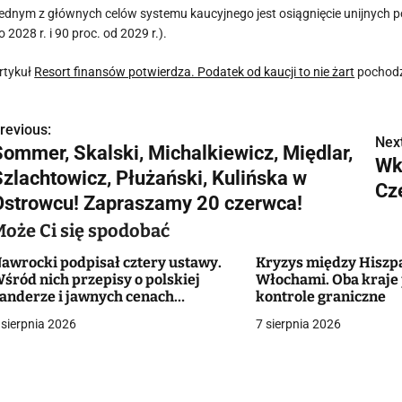
ednym z głównych celów systemu kaucyjnego jest osiągnięcie unijnych 
o 2028 r. i 90 proc. od 2029 r.).
rtykuł
Resort finansów potwierdza. Podatek od kaucji to nie żart
pochodz
revious:
N
Next
Sommer, Skalski, Michalkiewicz, Międlar,
Wk
a
Szlachtowicz, Płużański, Kulińska w
Cz
w
Ostrowcu! Zapraszamy 20 czerwca!
Może Ci się spodobać
awrocki podpisał cztery ustawy.
Kryzys między Hiszp
g
śród nich przepisy o polskiej
Włochami. Oba kraje
anderze i jawnych cenach
kontrole graniczne
a
ieszkań
 sierpnia 2026
7 sierpnia 2026
c