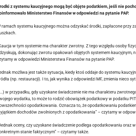
rodki z systemu kaucyjnego mogą być objęte podatkiem, jeśli nie poch
oinformowało Ministerstwo Finansów w odpowiedzi na pytanie PAP.
 ramach systemu kaucyjnego można odzyskać środki, zapłacone przy z
uszkach.
Kaucja w tym systemie ma charakter zwrotny. Z tego względu osoby fizyc
dzyskują, dokonując zwrotu opakowań objętych systemem kaucyjnym, ni
zytamy w odpowiedzi Ministerstwa Finansów na pytanie PAP.
ednak możliwa jest także sytuacja, kiedy ktoś oddaje do systemu kaucyjne
ródła (np. restauracji). I to, jak wynika z odpowiedzi MF, zmienia niec
(…) w przypadku, gdy uzyskane świadczenie nie ma charakteru zwrotnego, 
wojego wydatku, to może to rodzić obowiązek podatkowy w podatku PIT
owszechności opodatkowania. Oznacza to, że opodatkowaniu podatkie
yjątkiem dochodów zwolnionych z opodatkowania” – czytamy w odpowi
Jednak oceny, czy uzyskane świadczenie podlega opodatkowaniu oraz w j
onkretnym stanie faktycznym” – czytamy także.