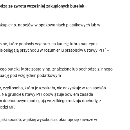
odzą ze zwrotu wcześniej zakupionych butelek –
akupie np. napojów w opakowaniach plastikowych lub w
zne, które poniosły wydatek na kaucję, którą następnie
e osiągają przychodu w rozumieniu przepisów ustawy PIT” –
go butelki, które zostały np. znalezione lub pochodzą z innego
o sytuację pod względem podatkowym
czyli osoba, która je uzyskała, nie odzyskuje w ten sposób
. Na gruncie ustawy PIT obowiązuje bowiem zasada
m dochodowym podlegają wszelkiego rodzaju dochody, z
edzi MF.
aki sposób, w jakiej wysokości dokonuje się zawsze w