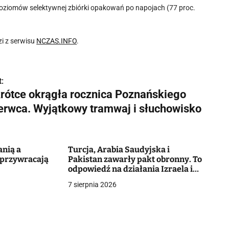
poziomów selektywnej zbiórki opakowań po napojach (77 proc.
i z serwisu
NCZAS.INFO
.
:
rótce okrągła rocznica Poznańskiego
erwca. Wyjątkowy tramwaj i słuchowisko
anią a
Turcja, Arabia Saudyjska i
 przywracają
Pakistan zawarły pakt obronny. To
odpowiedź na działania Izraela i
Iranu
7 sierpnia 2026