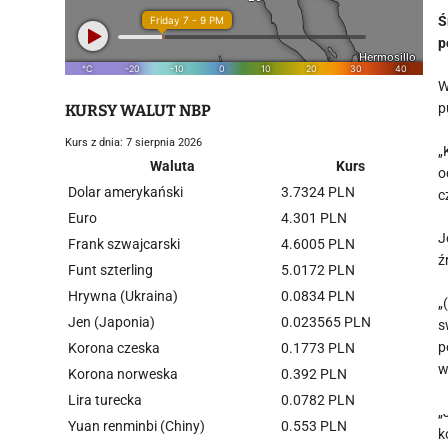
Ś
p
W
p
KURSY WALUT NBP
Kurs z dnia: 7 sierpnia 2026
„
Waluta
Kurs
o
Dolar amerykański
3.7324 PLN
c
Euro
4.301 PLN
J
Frank szwajcarski
4.6005 PLN
ź
Funt szterling
5.0172 PLN
Hrywna (Ukraina)
0.0834 PLN
„
Jen (Japonia)
0.023565 PLN
s
p
Korona czeska
0.1773 PLN
w
Korona norweska
0.392 PLN
Lira turecka
0.0782 PLN
„
Yuan renminbi (Chiny)
0.553 PLN
k