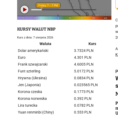
C
p
KURSY WALUT NBP
w
2
Kurs z dnia: 7 sierpnia 2026
Waluta
Kurs
A
Dolar amerykański
3.7324 PLN
K
Euro
4.301 PLN
Frank szwajcarski
4.6005 PLN
Funt szterling
5.0172 PLN
P
Hrywna (Ukraina)
0.0834 PLN
s
Jen (Japonia)
0.023565 PLN
Korona czeska
0.1773 PLN
Korona norweska
0.392 PLN
i
P
Lira turecka
0.0782 PLN
m
Yuan renminbi (Chiny)
0.553 PLN
U