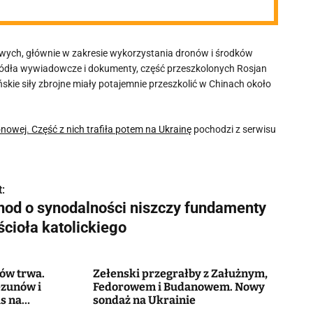
kowych, głównie w zakresie wykorzystania dronów i środków
źródła wywiadowcze i dokumenty, część przeszkolonych Rosjan
skie siły zbrojne miały potajemnie przeszkolić w Chinach około
onowej. Część z nich trafiła potem na Ukrainę
pochodzi z serwisu
:
nod o synodalności niszczy fundamenty
ścioła katolickiego
ców trwa.
Zełenski przegrałby z Załużnym,
ezunów i
Fedorowem i Budanowem. Nowy
as na
sondaż na Ukrainie