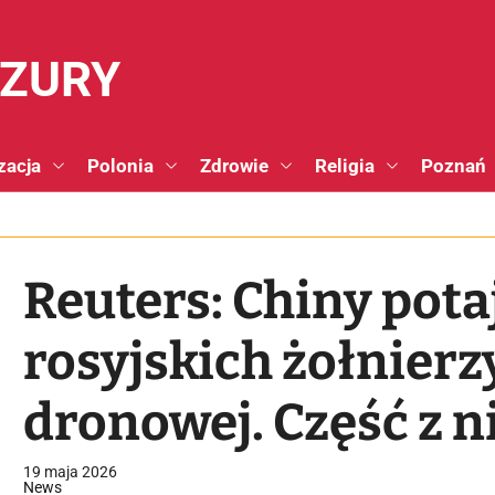
NZURY
zacja
Polonia
Zdrowie
Religia
Poznań
Reuters: Chiny pota
rosyjskich żołnierz
dronowej. Część z n
na Ukrainę
19 maja 2026
News