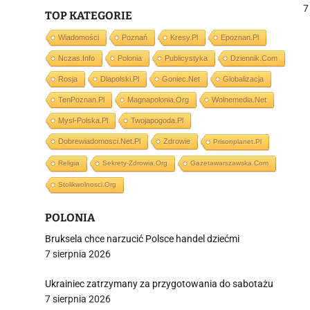
z
7
TOP KATEGORIE
Wiadomości
Poznań
Kresy.pl
Epoznan.pl
Nczas.info
Polonia
Publicystyka
Dziennik.com
j
Rosja
Dlapolski.pl
Goniec.net
Globalizacja
TenPoznan.pl
Magnapolonia.org
Wolnemedia.net
Mysl-Polska.pl
Twojapogoda.pl
Dobrewiadomosci.net.pl
Zdrowie
Prisonplanet.pl
Religia
Sekrety-Zdrowia.org
Gazetawarszawska.com
i
Stolikwolnosci.org
POLONIA
Bruksela chce narzucić Polsce handel dziećmi
7 sierpnia 2026
Ukrainiec zatrzymany za przygotowania do sabotażu
7 sierpnia 2026