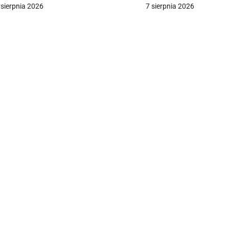
arządzaniu
rachunek krzywd”
 sierpnia 2026
7 sierpnia 2026
a
c
a
w
p
s
u