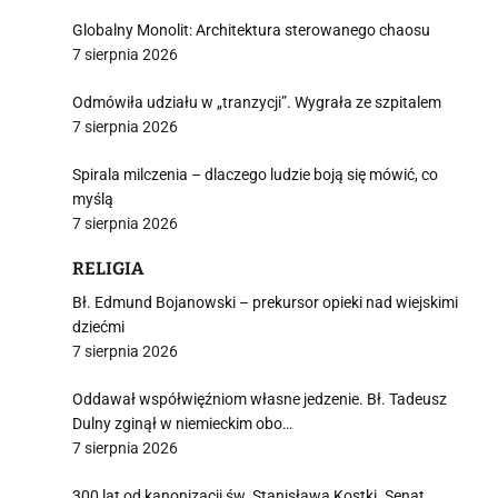
Globalny Monolit: Architektura sterowanego chaosu
7 sierpnia 2026
Odmówiła udziału w „tranzycji”. Wygrała ze szpitalem
7 sierpnia 2026
Spirala milczenia – dlaczego ludzie boją się mówić, co
myślą
7 sierpnia 2026
RELIGIA
Bł. Edmund Bojanowski – prekursor opieki nad wiejskimi
dziećmi
7 sierpnia 2026
Oddawał współwięźniom własne jedzenie. Bł. Tadeusz
Dulny zginął w niemieckim obo…
7 sierpnia 2026
300 lat od kanonizacji św. Stanisława Kostki. Senat