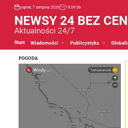
S
piątek, 7 sierpnia 2026
19
:
09
:
37
k
i
NEWSY 24 BEZ CE
p
t
Aktualności 24/7
o
c
Start
Wiadomości
Publicystyka
Globali
o
n
POGODA
t
e
n
t