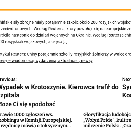
hińskie siły zbrojne miały potajemnie szkolić około 200 rosyjskich wojs
rzeciwdronowych. Według Reutersa, który powołuje się na europejskie 
róciła następnie do działań wojennych na Ukrainie. Według Reutersa chiń
00 rosyjskich wojskowych, a część […]
rtykuł
Reuters: Chiny potajemnie szkoliły rosyjskich żołnierzy w walce dr
resy – wiadomości, wydarzenia, aktualności, newsy
.
revious:
Next
N
Wypadek w Krotoszynie. Kierowca trafił do
Sy
a
zpitala
Ko
w
Może Ci się spodobać
rawie 1000 zgłoszeń ws.
Gloryfikacja ludobój
obbingu w Komisji Europejskiej.
„Wołyń Pride”, kult r
g
rzędnicy mówią o toksycznym
milczenie Polski. „Cz