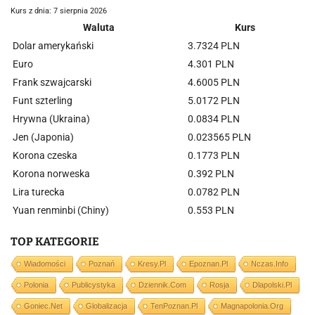
Kurs z dnia: 7 sierpnia 2026
Waluta
Kurs
Dolar amerykański
3.7324 PLN
Euro
4.301 PLN
Frank szwajcarski
4.6005 PLN
Funt szterling
5.0172 PLN
Hrywna (Ukraina)
0.0834 PLN
Jen (Japonia)
0.023565 PLN
Korona czeska
0.1773 PLN
Korona norweska
0.392 PLN
Lira turecka
0.0782 PLN
Yuan renminbi (Chiny)
0.553 PLN
TOP KATEGORIE
Wiadomości
Poznań
Kresy.pl
Epoznan.pl
Nczas.info
Polonia
Publicystyka
Dziennik.com
Rosja
Dlapolski.pl
Goniec.net
Globalizacja
TenPoznan.pl
Magnapolonia.org