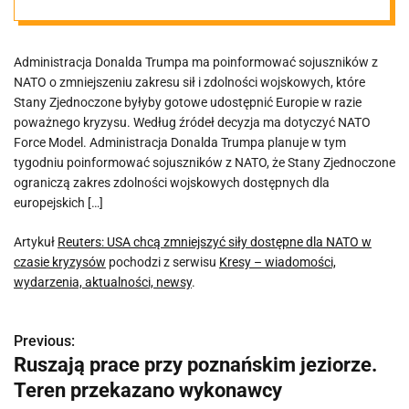
NATO w czasie
Administracja Donalda Trumpa ma poinformować sojuszników z
kryzysów
NATO o zmniejszeniu zakresu sił i zdolności wojskowych, które
Stany Zjednoczone byłyby gotowe udostępnić Europie w razie
poważnego kryzysu. Według źródeł decyzja ma dotyczyć NATO
Force Model. Administracja Donalda Trumpa planuje w tym
tygodniu poinformować sojuszników z NATO, że Stany Zjednoczone
ograniczą zakres zdolności wojskowych dostępnych dla
europejskich […]
Artykuł
Reuters: USA chcą zmniejszyć siły dostępne dla NATO w
czasie kryzysów
pochodzi z serwisu
Kresy – wiadomości,
wydarzenia, aktualności, newsy
.
Previous:
N
Ruszają prace przy poznańskim jeziorze.
a
Teren przekazano wykonawcy