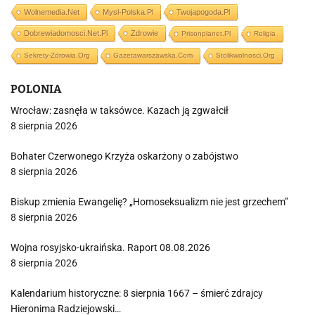
Wolnemedia.net
Mysl-Polska.pl
Twojapogoda.pl
Dobrewiadomosci.net.pl
Zdrowie
Prisonplanet.pl
Religia
Sekrety-Zdrowia.org
Gazetawarszawska.com
Stolikwolnosci.org
POLONIA
Wrocław: zasnęła w taksówce. Kazach ją zgwałcił
8 sierpnia 2026
Bohater Czerwonego Krzyża oskarżony o zabójstwo
8 sierpnia 2026
Biskup zmienia Ewangelię? „Homoseksualizm nie jest grzechem”
8 sierpnia 2026
Wojna rosyjsko-ukraińska. Raport 08.08.2026
8 sierpnia 2026
Kalendarium historyczne: 8 sierpnia 1667 – śmierć zdrajcy
Hieronima Radziejowski…