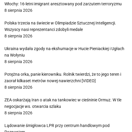
Włochy: 16-letni imigrant aresztowany pod zarzutem terroryzmu
8 sierpnia 2026
Polska trzecia na świecie w Olimpiadzie Sztucznej Inteligencji.
Wszyscy nasi reprezentanci zdobyli medale
8 sierpnia 2026
Ukraina wydała zgody na ekshumacje w Hucie Pieniackiej i Ugłach
na Wołyniu
8 sierpnia 2026
Potężna orka, panie kierowniku. Rolnik twierdzi, że to jego teren i
zaorał kilkaset metrów nowej nawierzchni [VIDEO]
8 sierpnia 2026
ZEA oskarżają Iran o atak na tankowiec w cieśninie Ormuz. W tle
negocjacje ws. otwarcia szlaku
8 sierpnia 2026
Lądowanie śmigłowca LPR przy centrum handlowym pod