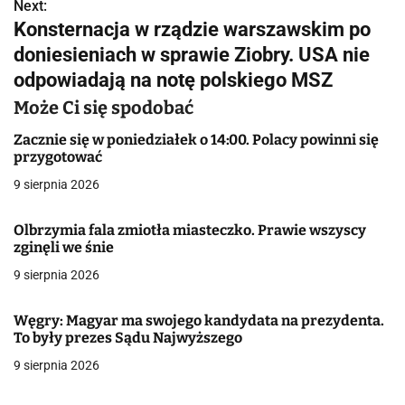
w
Next:
Konsternacja w rządzie warszawskim po
i
doniesieniach w sprawie Ziobry. USA nie
g
odpowiadają na notę polskiego MSZ
a
Może Ci się spodobać
c
Zacznie się w poniedziałek o 14:00. Polacy powinni się
przygotować
j
9 sierpnia 2026
a
Olbrzymia fala zmiotła miasteczko. Prawie wszyscy
w
zginęli we śnie
9 sierpnia 2026
p
i
Węgry: Magyar ma swojego kandydata na prezydenta.
To były prezes Sądu Najwyższego
s
9 sierpnia 2026
u