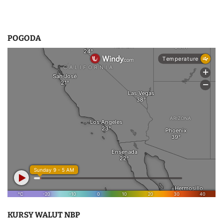
POGODA
KURSY WALUT NBP