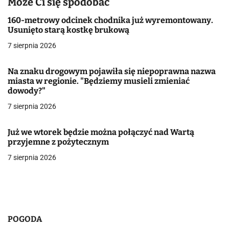
Może Ci się spodobać
a
160-metrowy odcinek chodnika już wyremontowany.
Usunięto starą kostkę brukową
c
7 sierpnia 2026
j
Na znaku drogowym pojawiła się niepoprawna nazwa
a
miasta w regionie. "Będziemy musieli zmieniać
dowody?"
w
7 sierpnia 2026
p
i
Już we wtorek będzie można połączyć nad Wartą
przyjemne z pożytecznym
s
7 sierpnia 2026
u
POGODA