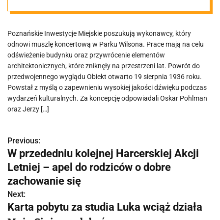
Powrócą
Poznańskie Inwestycje Miejskie poszukują wykonawcy, który
przedwojenne
odnowi muszlę koncertową w Parku Wilsona. Prace mają na celu
odświeżenie budynku oraz przywrócenie elementów
detale
architektonicznych, które zniknęły na przestrzeni lat. Powrót do
przedwojennego wyglądu Obiekt otwarto 19 sierpnia 1936 roku.
Powstał z myślą o zapewnieniu wysokiej jakości dźwięku podczas
wydarzeń kulturalnych. Za koncepcję odpowiadali Oskar Pohlman
oraz Jerzy […]
Previous:
N
W przededniu kolejnej Harcerskiej Akcji
a
Letniej – apel do rodziców o dobre
w
zachowanie się
Next:
i
Karta pobytu za studia Luka wciąż działa
g