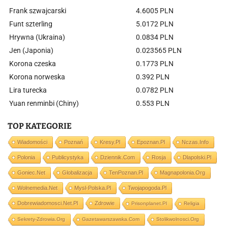
Frank szwajcarski
4.6005 PLN
Funt szterling
5.0172 PLN
Hrywna (Ukraina)
0.0834 PLN
Jen (Japonia)
0.023565 PLN
Korona czeska
0.1773 PLN
Korona norweska
0.392 PLN
Lira turecka
0.0782 PLN
Yuan renminbi (Chiny)
0.553 PLN
TOP KATEGORIE
Wiadomości
Poznań
Kresy.pl
Epoznan.pl
Nczas.info
Polonia
Publicystyka
Dziennik.com
Rosja
Dlapolski.pl
Goniec.net
Globalizacja
TenPoznan.pl
Magnapolonia.org
Wolnemedia.net
Mysl-Polska.pl
Twojapogoda.pl
Dobrewiadomosci.net.pl
Zdrowie
Prisonplanet.pl
Religia
Sekrety-Zdrowia.org
Gazetawarszawska.com
Stolikwolnosci.org