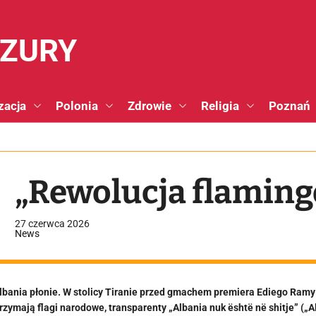
NZURY
zacja
Polonia
Zdrowie
Religia
Poznań
„Rewolucja flaming
27 czerwca 2026
News
lbania płonie. W stolicy Tiranie przed gmachem premiera Ediego Ramy
rzymają flagi narodowe, transparenty „Albania nuk është në shitje” („A