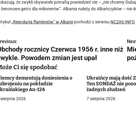
okazują, że zwykli obywatele potrafią powiedzieć nie – „nie chcemy Duba
 betonowe getto dla milionerów”. Albania należy do Albańczyków – nie do
rtykuł
„Rewolucja flamingów” w Albanii
pochodzi z serwisu
NCZAS.INFO
.
revious:
Next
N
Obchody rocznicy Czerwca 1956 r. inne niż
Mi
a
zwykle. Powodem zmian jest upał
po
w
Może Ci się spodobać
iemcy dementują doniesienia o
Ukraińcy mają dość Z
zbrojeniu na pokładzie
Ten SONDAŻ nie pozo
g
kraińskiego An-124
żadnych złudzeń
 sierpnia 2026
7 sierpnia 2026
a
c
a