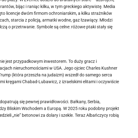
tów, bijąc i raniąc kilku, w tym greckiego aktywistę. Media
ęto licencje dwóm firmom ochroniarskim, a kilku strażników
icach, starcia z policją, armatki wodne, gaz łzawiący. Młodzi
czą o przetrwanie. Symbole są celne: różowe ptaki stały się
nie jest przypadkowym inwestorem. To duży gracz i
ulacjach nieruchomościami w USA. Jego ojciec Charles Kushner
 Trump (która przeszła na judaizm) wszedł do samego serca
 kręgami Chabad-Lubawicz, z izraelskimi elitami i oczywiście
dopatrują się pewnej prawidłowości. Bałkany, Serbia,
iędzy Bliskim Wschodem a Europą. W 2025 roku podobny projekt
ieli „nie” betonowi za dolary i szekle. Teraz Albańczycy robią