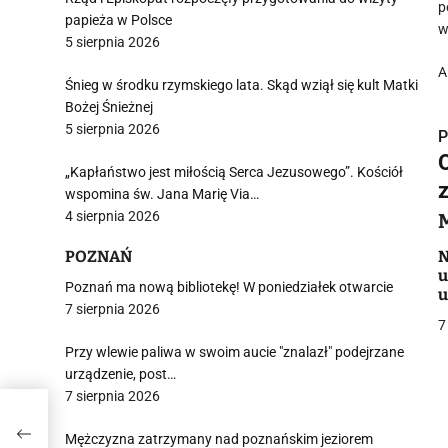
p
papieża w Polsce
w
5 sierpnia 2026
A
Śnieg w środku rzymskiego lata. Skąd wziął się kult Matki
Bożej Śnieżnej
5 sierpnia 2026
P
„Kapłaństwo jest miłością Serca Jezusowego”. Kościół
wspomina św. Jana Marię Via…
4 sierpnia 2026
i
POZNAŃ
N
u
Poznań ma nową bibliotekę! W poniedziałek otwarcie
u
7 sierpnia 2026
7
Przy wlewie paliwa w swoim aucie "znalazł" podejrzane
urządzenie, post…
7 sierpnia 2026
j
kle.
Mężczyzna zatrzymany nad poznańskim jeziorem