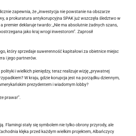
icznie zapewnia, że „inwestycja nie powstanie na obszarze
owy, a prokuratura antykorupcyjna SPAK już wszczęła śledztwo w
, a premier deklaruje twardo: „Nie ma absolutnie żadnych szans,
postrzegana jako kraj wrogi inwestorom”. Zaprosił
, który sprzedaje suwerenność kapitałowi za obietnice miejsc
ra i jego partnerów.
lityki i wielkich pieniędzy, teraz realizuje wizję „prywatnej
rzypadkiem? W kraju, gdzie korupcja jest na porządku dziennym,
 z amerykańskim prezydentem i wiadomym lobby?
ze prawa!”.
ą. Flamingi stały się symbolem nie tylko obrony przyrody, ale
 Zachodnia klęka przed każdym wielkim projektem, Albańczycy