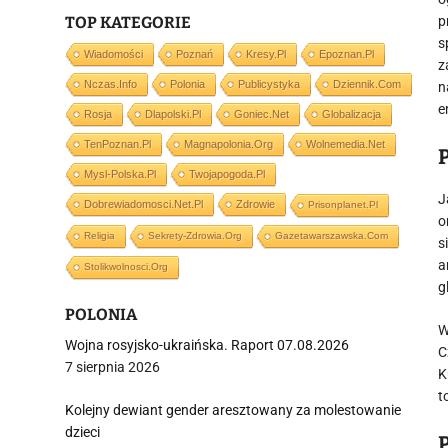
TOP KATEGORIE
p
s
Wiadomości
Poznań
Kresy.pl
Epoznan.pl
z
Nczas.info
Polonia
Publicystyka
Dziennik.com
n
e
Rosja
Dlapolski.pl
Goniec.net
Globalizacja
TenPoznan.pl
Magnapolonia.org
Wolnemedia.net
Mysl-Polska.pl
Twojapogoda.pl
J
Dobrewiadomosci.net.pl
Zdrowie
Prisonplanet.pl
o
Religia
Sekrety-Zdrowia.org
Gazetawarszawska.com
s
a
Stolikwolnosci.org
g
POLONIA
W
Wojna rosyjsko-ukraińska. Raport 07.08.2026
C
7 sierpnia 2026
K
t
Kolejny dewiant gender aresztowany za molestowanie
dzieci