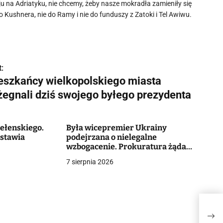
ju na Adriatyku, nie chcemy, żeby nasze mokradła zamieniły się
 Kushnera, nie do Ramy i nie do funduszy z Zatoki i Tel Awiwu.
:
eszkańcy wielkopolskiego miasta
żegnali dziś swojego byłego prezydenta
ełenskiego.
Była wicepremier Ukrainy
stawia
podejrzana o nielegalne
wzbogacenie. Prokuratura żąda
13,1 mln hrywien kaucji [+FOTO]
7 sierpnia 2026
Mies
swo