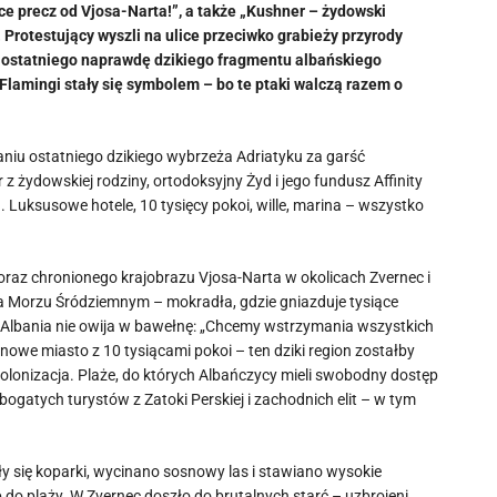
ęce precz od Vjosa-Narta!”, a także „Kushner – żydowski
. Protestujący wyszli na ulice przeciwko grabieży przyrody
y ostatniego naprawdę dzikiego fragmentu albańskiego
Flamingi stały się symbolem – bo te ptaki walczą razem o
aniu ostatniego dzikiego wybrzeża Adriatyku za garść
 z żydowskiej rodziny, ortodoksyjny Żyd i jego fundusz Affinity
. Luksusowe hotele, 10 tysięcy pokoi, wille, marina – wszystko
raz chronionego krajobrazu Vjosa-Narta w okolicach Zvernec i
 na Morzu Śródziemnym – mokradła, gdzie gniazduje tysiące
fe Albania nie owija w bawełnę: „Chcemy wstrzymania wszystkich
owe miasto z 10 tysiącami pokoi – ten dziki region zostałby
 kolonizacja. Plaże, do których Albańczycy mieli swobodny dostęp
ogatych turystów z Zatoki Perskiej i zachodnich elit – w tym
ły się koparki, wycinano sosnowy las i stawiano wysokie
p do plaży. W Zvernec doszło do brutalnych starć – uzbrojeni,