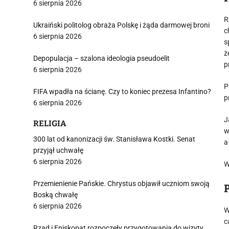
6 sierpnia 2026
R
Ukraiński politolog obraża Polskę i żąda darmowej broni
c
6 sierpnia 2026
s
ż
Depopulacja – szalona ideologia pseudoelit
p
6 sierpnia 2026
P
FIFA wpadła na ścianę. Czy to koniec prezesa Infantino?
p
6 sierpnia 2026
J
RELIGIA
w
300 lat od kanonizacji św. Stanisława Kostki. Senat
a
przyjął uchwałę
6 sierpnia 2026
W
Przemienienie Pańskie. Chrystus objawił uczniom swoją
Boską chwałę
6 sierpnia 2026
W
c
Rząd i Episkopat rozpoczęły przygotowania do wizyty