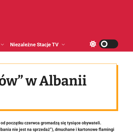
Niezależne Stacje TV
S
w
i
t
c
h
ów” w Albanii
c
o
l
o
r
m
o
d
e
 od początku czerwca gromadzą się tysiące obywateli.
lbania nie jest na sprzedaż”), dmuchane i kartonowe flamingi