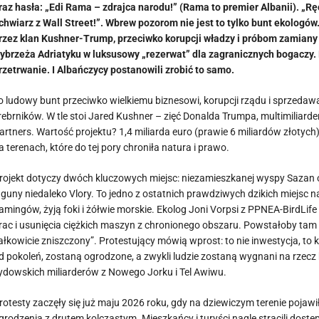
raz hasła: „Edi Rama – zdrajca narodu!” (Rama to premier Albanii). „R
ichwiarz z Wall Street!”. Wbrew pozorom nie jest to tylko bunt ekologów
rzez klan Kushner-Trump, przeciwko korupcji władzy i próbom zamian
ybrzeża Adriatyku w luksusowy „rezerwat” dla zagranicznych bogaczy. 
rzetrwanie. I Albańczycy postanowili zrobić to samo.
o ludowy bunt przeciwko wielkiemu biznesowi, korupcji rządu i sprzedaw
rebrników. W tle stoi Jared Kushner – zięć Donalda Trumpa, multimiliarder
artners. Wartość projektu? 1,4 miliarda euro (prawie 6 miliardów złotych)
a terenach, które do tej pory chroniła natura i prawo.
rojekt dotyczy dwóch kluczowych miejsc: niezamieszkanej wyspy Sazan o
aguny niedaleko Vlory. To jedno z ostatnich prawdziwych dzikich miejsc
lamingów, żyją foki i żółwie morskie. Ekolog Joni Vorpsi z PPNEA-BirdLi
rac i usunięcia ciężkich maszyn z chronionego obszaru. Powstałoby tam n
ałkowicie zniszczony”. Protestujący mówią wprost: to nie inwestycja, to
d pokoleń, zostaną ogrodzone, a zwykli ludzie zostaną wygnani na rzecz b
ydowskich miliarderów z Nowego Jorku i Tel Awiwu.
rotesty zaczęły się już maju 2026 roku, gdy na dziewiczym terenie pojawi
grodzenia z drutem kolczastym. Mieszkańcy i turyści nagle stracili dostę