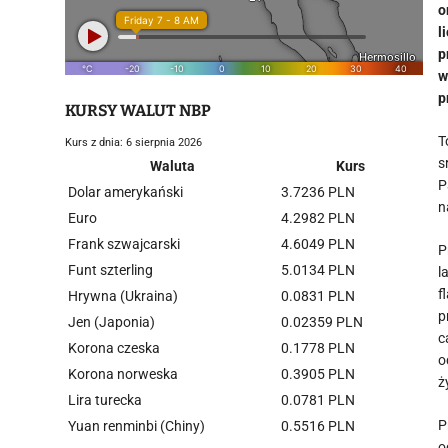
o
l
p
w
p
KURSY WALUT NBP
T
Kurs z dnia: 6 sierpnia 2026
s
Waluta
Kurs
P
Dolar amerykański
3.7236 PLN
n
Euro
4.2982 PLN
Frank szwajcarski
4.6049 PLN
P
Funt szterling
5.0134 PLN
l
f
Hrywna (Ukraina)
0.0831 PLN
p
Jen (Japonia)
0.02359 PLN
c
Korona czeska
0.1778 PLN
o
Korona norweska
0.3905 PLN
ż
Lira turecka
0.0781 PLN
P
Yuan renminbi (Chiny)
0.5516 PLN
o