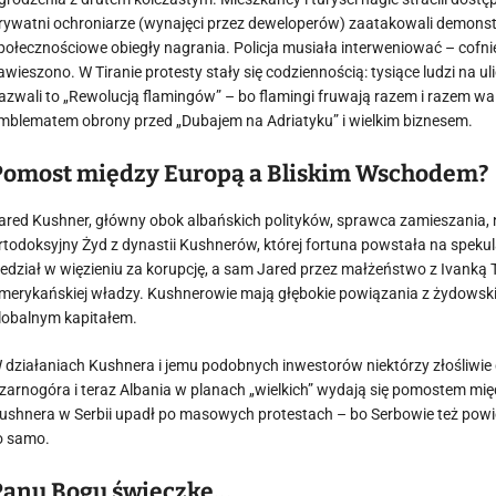
rywatni ochroniarze (wynajęci przez deweloperów) zaatakowali demonstran
połecznościowe obiegły nagrania. Policja musiała interweniować – cofni
awieszono. W Tiranie protesty stały się codziennością: tysiące ludzi na ul
azwali to „Rewolucją flamingów” – bo flamingi fruwają razem i razem wal
mblematem obrony przed „Dubajem na Adriatyku” i wielkim biznesem.
Pomost między Europą a Bliskim Wschodem?
ared Kushner, główny obok albańskich polityków, sprawca zamieszania, 
rtodoksyjny Żyd z dynastii Kushnerów, której fortuna powstała na spek
iedział w więzieniu za korupcję, a sam Jared przez małżeństwo z Ivanką
merykańskiej władzy. Kushnerowie mają głębokie powiązania z żydowskimi
lobalnym kapitałem.
 działaniach Kushnera i jemu podobnych inwestorów niektórzy złośliwie 
zarnogóra i teraz Albania w planach „wielkich” wydają się pomostem m
ushnera w Serbii upadł po masowych protestach – bo Serbowie też powiedz
o samo.
Panu Bogu świeczkę…