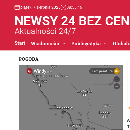
S
piątek, 7 sierpnia 2026
08
:
55
:
47
k
i
NEWSY 24 BEZ CE
p
t
Aktualności 24/7
o
c
Start
Wiadomości
Publicystyka
Globali
o
n
POGODA
t
e
n
t
A
T