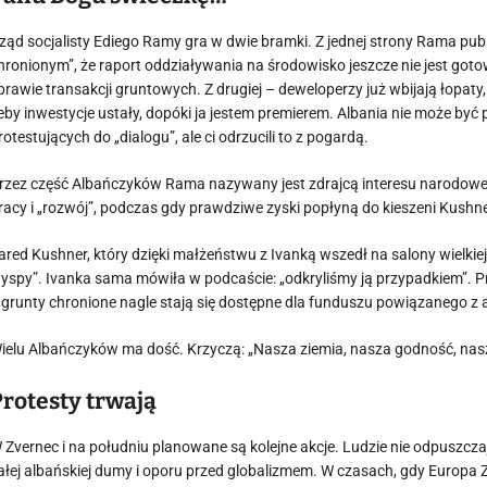
ząd socjalisty Ediego Ramy gra w dwie bramki. Z jednej strony Rama publ
hronionym”, że raport oddziaływania na środowisko jeszcze nie jest got
prawie transakcji gruntowych. Z drugiej – deweloperzy już wbijają łopaty
eby inwestycje ustały, dopóki ja jestem premierem. Albania nie może być 
rotestujących do „dialogu”, ale ci odrzucili to z pogardą.
rzez część Albańczyków Rama nazywany jest zdrajcą interesu narodowego
racy i „rozwój”, podczas gdy prawdziwe zyski popłyną do kieszeni Kushne
ared Kushner, który dzięki małżeństwu z Ivanką wszedł na salony wielkiej po
yspy”. Ivanka sama mówiła w podcaście: „odkryliśmy ją przypadkiem”. P
 grunty chronione nagle stają się dostępne dla funduszu powiązanego
ielu Albańczyków ma dość. Krzyczą: „Nasza ziemia, nasza godność, nas
Protesty trwają
 Zvernec i na południu planowane są kolejne akcje. Ludzie nie odpuszczaj
ałej albańskiej dumy i oporu przed globalizmem. W czasach, gdy Europa