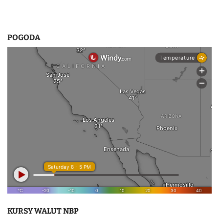
POGODA
KURSY WALUT NBP