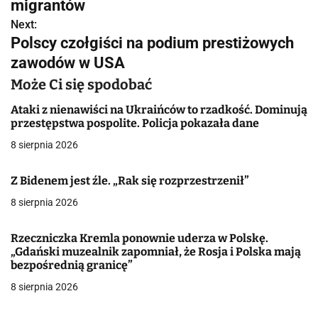
w
migrantów
Next:
i
Polscy czołgiści na podium prestiżowych
g
zawodów w USA
a
Może Ci się spodobać
c
Ataki z nienawiści na Ukraińców to rzadkość. Dominują
przestępstwa pospolite. Policja pokazała dane
j
8 sierpnia 2026
a
Z Bidenem jest źle. „Rak się rozprzestrzenił”
w
8 sierpnia 2026
p
Rzeczniczka Kremla ponownie uderza w Polskę.
i
„Gdański muzealnik zapomniał, że Rosja i Polska mają
bezpośrednią granicę”
s
8 sierpnia 2026
u