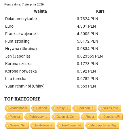
Kurs z dnia: 7 sierpnia 2026
Waluta
Kurs
Dolar amerykański
3.7324 PLN
Euro
4.301 PLN
Frank szwajcarski
4.6005 PLN
Funt szterling
5.0172 PLN
Hrywna (Ukraina)
0.0834 PLN
Jen (Japonia)
0.023565 PLN
Korona czeska
0.1773 PLN
Korona norweska
0.392 PLN
Lira turecka
0.0782 PLN
Yuan renminbi (Chiny)
0.553 PLN
TOP KATEGORIE
Wiadomości
Poznań
Kresy.pl
Epoznan.pl
Nczas.info
Polonia
Publicystyka
Dziennik.com
Rosja
Dlapolski.pl
Goniec.net
Globalizacja
TenPoznan.pl
Magnapolonia.org