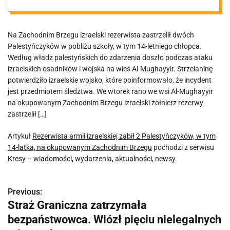
Palestyńczyków
Na Zachodnim Brzegu izraelski rezerwista zastrzelił dwóch
, w tym 14-
Palestyńczyków w pobliżu szkoły, w tym 14-letniego chłopca.
Według władz palestyńskich do zdarzenia doszło podczas ataku
latka, na
izraelskich osadników i wojska na wieś Al-Mughayyir. Strzelaninę
potwierdziło izraelskie wojsko, które poinformowało, że incydent
jest przedmiotem śledztwa. We wtorek rano we wsi Al-Mughayyir
okupowanym
na okupowanym Zachodnim Brzegu izraelski żołnierz rezerwy
zastrzelił […]
Zachodnim
Artykuł
Rezerwista armii izraelskiej zabił 2 Palestyńczyków, w tym
14-latka, na okupowanym Zachodnim Brzegu
pochodzi z serwisu
Brzegu
Kresy – wiadomości, wydarzenia, aktualności, newsy
.
Previous:
N
Straż Graniczna zatrzymała
a
bezpaństwowca. Wiózł pięciu nielegalnych