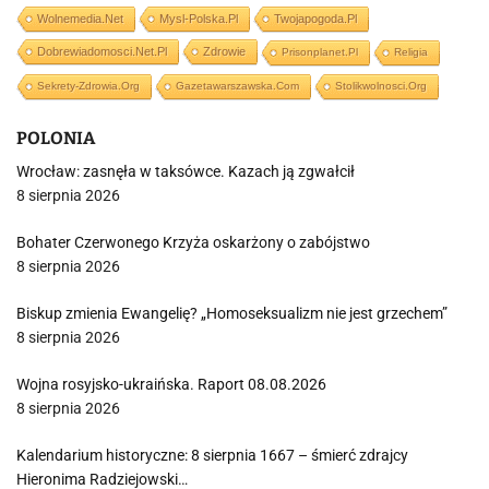
Wolnemedia.net
Mysl-Polska.pl
Twojapogoda.pl
Dobrewiadomosci.net.pl
Zdrowie
Prisonplanet.pl
Religia
Sekrety-Zdrowia.org
Gazetawarszawska.com
Stolikwolnosci.org
POLONIA
Wrocław: zasnęła w taksówce. Kazach ją zgwałcił
8 sierpnia 2026
Bohater Czerwonego Krzyża oskarżony o zabójstwo
8 sierpnia 2026
Biskup zmienia Ewangelię? „Homoseksualizm nie jest grzechem”
8 sierpnia 2026
Wojna rosyjsko-ukraińska. Raport 08.08.2026
8 sierpnia 2026
Kalendarium historyczne: 8 sierpnia 1667 – śmierć zdrajcy
Hieronima Radziejowski…