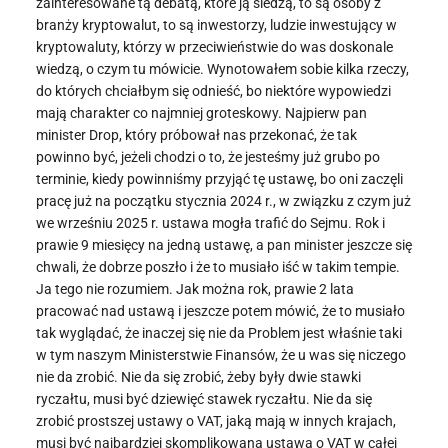
zainteresowane tą debatą, które ją śledzą, to są osoby z
branży kryptowalut, to są inwestorzy, ludzie inwestujący w
kryptowaluty, którzy w przeciwieństwie do was doskonale
wiedzą, o czym tu mówicie. Wynotowałem sobie kilka rzeczy,
do których chciałbym się odnieść, bo niektóre wypowiedzi
mają charakter co najmniej groteskowy. Najpierw pan
minister Drop, który próbował nas przekonać, że tak
powinno być, jeżeli chodzi o to, że jesteśmy już grubo po
terminie, kiedy powinniśmy przyjąć tę ustawę, bo oni zaczęli
pracę już na początku stycznia 2024 r., w związku z czym już
we wrześniu 2025 r. ustawa mogła trafić do Sejmu. Rok i
prawie 9 miesięcy na jedną ustawę, a pan minister jeszcze się
chwali, że dobrze poszło i że to musiało iść w takim tempie.
Ja tego nie rozumiem. Jak można rok, prawie 2 lata
pracować nad ustawą i jeszcze potem mówić, że to musiało
tak wyglądać, że inaczej się nie da Problem jest właśnie taki
w tym naszym Ministerstwie Finansów, że u was się niczego
nie da zrobić. Nie da się zrobić, żeby były dwie stawki
ryczałtu, musi być dziewięć stawek ryczałtu. Nie da się
zrobić prostszej ustawy o VAT, jaką mają w innych krajach,
musi być najbardziej skomplikowana ustawa o VAT w całej