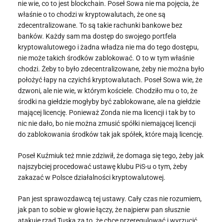
nie wie, co to jest blockchain. Poseł Sowa nie ma pojęcia, że
właśnie o to chodzi w kryptowalutach, że one są
zdecentralizowane. To są takie rachunki bankowe bez
banków. Każdy sam ma dostęp do swojego portfela
kryptowalutowego i żadna władza nie ma do tego dostępu,
nie może takich środków zablokować. O to w tym właśnie
chodzi. Żeby to było zdecentralizowane, żeby nie można było
położyć łapy na czyichś kryptowalutach. Poseł Sowa wie, że
dzwoni, ale nie wie, w którym kościele. Chodziło mu o to, że
środki na giełdzie mogłyby być zablokowane, ale na giełdzie
mającej licencję. Ponieważ Zonda nie ma licencji i tak by to
nic nie dało, bo nie można zmusić spółki niemającej licencji
do zablokowania środków tak jak spółek, które mają licencję.
Poseł Kuźmiuk też mnie zdziwił, że domaga się tego, żeby jak
najszybciej procedować ustawę klubu PiS-u o tym, żeby
zakazać w Polsce działalności kryptowalutowej.
Pan jest sprawozdawcą tej ustawy. Cały czas nie rozumiem,
jak pan to sobie w głowie łączy, że najpierw pan słusznie
atakuje rząd Tuska za to, że chce przeregulować i wyrzucić