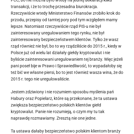
PCC, bo nie można było wtedy na jednej deklaracji kilku
transakcji, i że to trochę przesadna biurokracja.
Rzeczywiście wtedy Ministerstwo Finansów zrobiło krok do
przodu, przepisy od tamtej pory pod tym względem mamy
lepsze. Natomiast rzeczywiście rząd PiS-u nie był
zainteresowany uregulowaniem tego rynku, nie był
zainteresowany bezpieczeństwem klientów. Tylko że wasz
rząd również nie był, bo to wy rządziliście do 2015 r., kiedy w
Polsce już od wielu lat działały giełdy kryptowalut i nie
byliście zainteresowani uregulowaniem tej branży. Więc jeżeli
pani poseł bije w Prawo i Sprawiedliwość, to wypadałoby się
też bić we własne piersi, bo to jest również wasza wina, że do
2015 r. tego nie uregulowaliście.
Jestem zdziwiony i nie rozumiem sposobu myślenia pań
Habury oraz Popielarz, które są przekonane, że ta ustawa
zwiększa bezpieczeństwo polskich klientów giełd
kryptowalut. Panie nie rozumieją, o czym my tu tak
naprawdę rozmawiamy. Zresztą nie one jedne.
Ta ustawa dałaby bezpieczeństwo polskim klientom branży