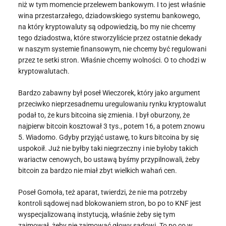
niż w tym momencie przelewem bankowym. I to jest właśnie
wina przestarzałego, dziadowskiego systemu bankowego,
na który kryptowaluty są odpowiedzią, bo my nie chcemy
tego dziadostwa, które stworzyliście przez ostatnie dekady
w naszym systemie finansowym, nie chcemy być regulowani
przez te setki stron. Właśnie chcemy wolności. O to chodzi w
kryptowalutach.
Bardzo zabawny był poseł Wieczorek, który jako argument
przeciwko nieprzesadnemu uregulowaniu rynku kryptowalut
podał to, że kurs bitcoina się zmienia. I był oburzony, że
najpierw bitcoin kosztował 3 tys., potem 16, a potem znowu
5. Wiadomo. Gdyby przyjąć ustawę, to kurs bitcoina by się
uspokoił. Już nie byłby taki niegrzeczny i nie byłoby takich
wariactw cenowych, bo ustawą byśmy przypilnowali, żeby
bitcoin za bardzo nie miał zbyt wielkich wahań cen.
Poseł Gomoła, też aparat, twierdzi, że nie ma potrzeby
kontroli sądowej nad blokowaniem stron, bo po to KNF jest
wyspecjalizowaną instytucją, właśnie żeby się tym
zajmował, żeby nie zajmować głowy sądowi. To po co w