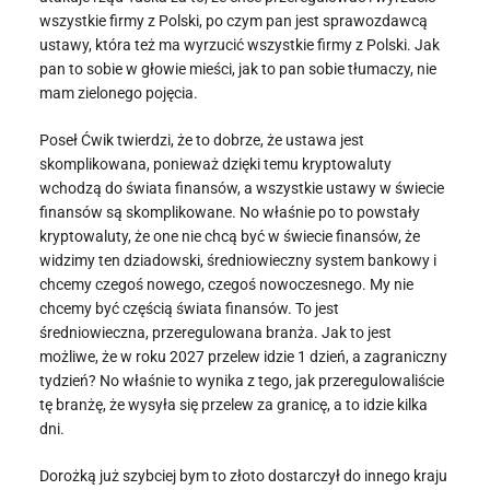
wszystkie firmy z Polski, po czym pan jest sprawozdawcą
ustawy, która też ma wyrzucić wszystkie firmy z Polski. Jak
pan to sobie w głowie mieści, jak to pan sobie tłumaczy, nie
mam zielonego pojęcia.
Poseł Ćwik twierdzi, że to dobrze, że ustawa jest
skomplikowana, ponieważ dzięki temu kryptowaluty
wchodzą do świata finansów, a wszystkie ustawy w świecie
finansów są skomplikowane. No właśnie po to powstały
kryptowaluty, że one nie chcą być w świecie finansów, że
widzimy ten dziadowski, średniowieczny system bankowy i
chcemy czegoś nowego, czegoś nowoczesnego. My nie
chcemy być częścią świata finansów. To jest
średniowieczna, przeregulowana branża. Jak to jest
możliwe, że w roku 2027 przelew idzie 1 dzień, a zagraniczny
tydzień? No właśnie to wynika z tego, jak przeregulowaliście
tę branżę, że wysyła się przelew za granicę, a to idzie kilka
dni.
Dorożką już szybciej bym to złoto dostarczył do innego kraju