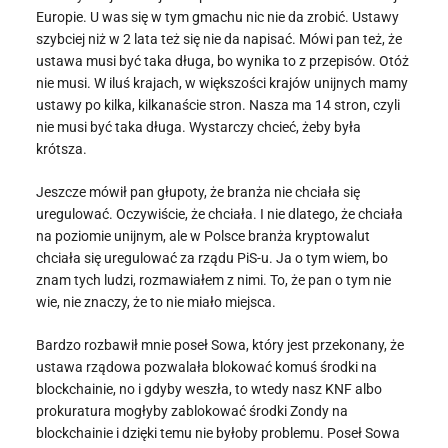
Europie. U was się w tym gmachu nic nie da zrobić. Ustawy
szybciej niż w 2 lata też się nie da napisać. Mówi pan też, że
ustawa musi być taka długa, bo wynika to z przepisów. Otóż
nie musi. W iluś krajach, w większości krajów unijnych mamy
ustawy po kilka, kilkanaście stron. Nasza ma 14 stron, czyli
nie musi być taka długa. Wystarczy chcieć, żeby była
krótsza.
Jeszcze mówił pan głupoty, że branża nie chciała się
uregulować. Oczywiście, że chciała. I nie dlatego, że chciała
na poziomie unijnym, ale w Polsce branża kryptowalut
chciała się uregulować za rządu PiS-u. Ja o tym wiem, bo
znam tych ludzi, rozmawiałem z nimi. To, że pan o tym nie
wie, nie znaczy, że to nie miało miejsca.
Bardzo rozbawił mnie poseł Sowa, który jest przekonany, że
ustawa rządowa pozwalała blokować komuś środki na
blockchainie, no i gdyby weszła, to wtedy nasz KNF albo
prokuratura mogłyby zablokować środki Zondy na
blockchainie i dzięki temu nie byłoby problemu. Poseł Sowa