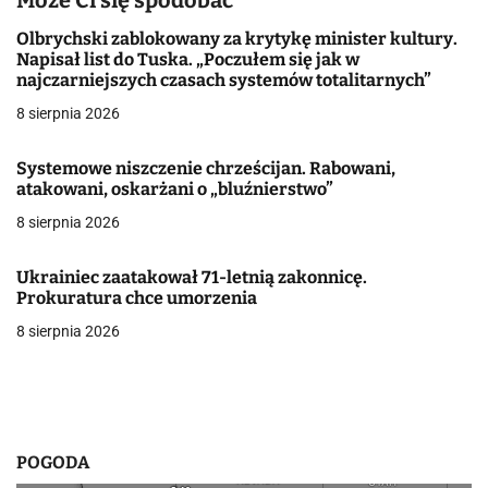
Może Ci się spodobać
a
Olbrychski zablokowany za krytykę minister kultury.
Napisał list do Tuska. „Poczułem się jak w
c
najczarniejszych czasach systemów totalitarnych”
j
8 sierpnia 2026
a
Systemowe niszczenie chrześcijan. Rabowani,
atakowani, oskarżani o „bluźnierstwo”
w
8 sierpnia 2026
p
i
Ukrainiec zaatakował 71-letnią zakonnicę.
Prokuratura chce umorzenia
s
8 sierpnia 2026
u
POGODA