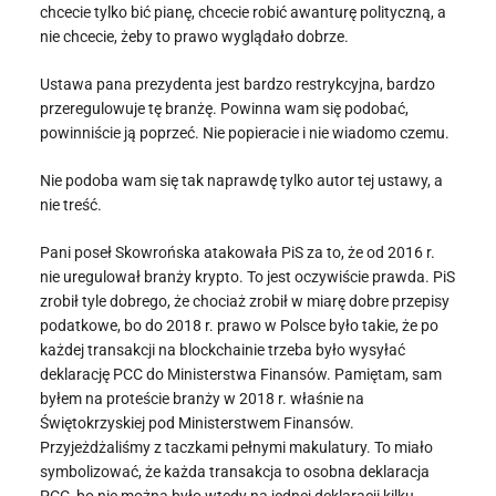
chcecie tylko bić pianę, chcecie robić awanturę polityczną, a
nie chcecie, żeby to prawo wyglądało dobrze.
Ustawa pana prezydenta jest bardzo restrykcyjna, bardzo
przeregulowuje tę branżę. Powinna wam się podobać,
powinniście ją poprzeć. Nie popieracie i nie wiadomo czemu.
Nie podoba wam się tak naprawdę tylko autor tej ustawy, a
nie treść.
Pani poseł Skowrońska atakowała PiS za to, że od 2016 r.
nie uregulował branży krypto. To jest oczywiście prawda. PiS
zrobił tyle dobrego, że chociaż zrobił w miarę dobre przepisy
podatkowe, bo do 2018 r. prawo w Polsce było takie, że po
każdej transakcji na blockchainie trzeba było wysyłać
deklarację PCC do Ministerstwa Finansów. Pamiętam, sam
byłem na proteście branży w 2018 r. właśnie na
Świętokrzyskiej pod Ministerstwem Finansów.
Przyjeżdżaliśmy z taczkami pełnymi makulatury. To miało
symbolizować, że każda transakcja to osobna deklaracja