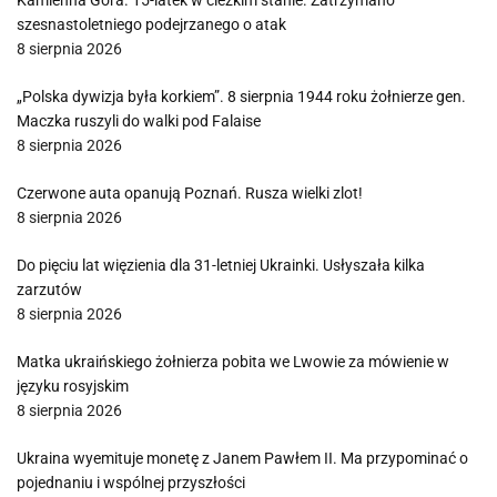
Kamienna Góra. 15-latek w cieżkim stanie. Zatrzymano
szesnastoletniego podejrzanego o atak
8 sierpnia 2026
„Polska dywizja była korkiem”. 8 sierpnia 1944 roku żołnierze gen.
Maczka ruszyli do walki pod Falaise
8 sierpnia 2026
Czerwone auta opanują Poznań. Rusza wielki zlot!
8 sierpnia 2026
Do pięciu lat więzienia dla 31-letniej Ukrainki. Usłyszała kilka
zarzutów
8 sierpnia 2026
Matka ukraińskiego żołnierza pobita we Lwowie za mówienie w
języku rosyjskim
8 sierpnia 2026
Ukraina wyemituje monetę z Janem Pawłem II. Ma przypominać o
pojednaniu i wspólnej przyszłości