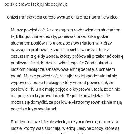
polskie prawo i tak jej nie obejmuje.
Poniżej transkrypcja całego wystąpienia oraz nagranie wideo:
Muszę powiedzieć, że z rosnącym rozbawieniem słuchałem
tej kilkugodzinnej debaty, ponieważ przez kilka godzin
słuchałem posłów PiS-u oraz posłów Platformy, którzy
nawzajem próbowali zrzucić na siebie winę za aferę z
oszustami z giełdy Zonda, którzy próbowali przekonać opinię
publiczną, że ci drudzy są winni tego, że Zonda ukradła
ludziom pieniądze. Obserwowałem tę debatę, słuchałem
pytań. Muszę powiedzieć, że najbardziej spodobała mi się
wypowiedź posła Łąckiego, który wprost powiedział, że
posłowie PiS-u nie mają pojęcia o kryptowalutach, że on nie
ma pojęcia o kryptowalutach. Tego nie powiedział, ale
można się domyślić, że posłowie Platformy również nie mają
pojęcia o kryptowalutach.
Problem jest taki, że nie wiecie, o czym mówicie, natomiast
ludzie, którzy was słuchają, wiedzą. Jedyne osoby, które są