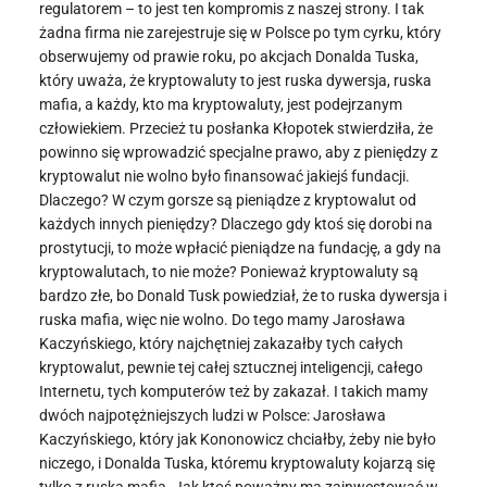
regulatorem – to jest ten kompromis z naszej strony. I tak
żadna firma nie zarejestruje się w Polsce po tym cyrku, który
obserwujemy od prawie roku, po akcjach Donalda Tuska,
który uważa, że kryptowaluty to jest ruska dywersja, ruska
mafia, a każdy, kto ma kryptowaluty, jest podejrzanym
człowiekiem. Przecież tu posłanka Kłopotek stwierdziła, że
powinno się wprowadzić specjalne prawo, aby z pieniędzy z
kryptowalut nie wolno było finansować jakiejś fundacji.
Dlaczego? W czym gorsze są pieniądze z kryptowalut od
każdych innych pieniędzy? Dlaczego gdy ktoś się dorobi na
prostytucji, to może wpłacić pieniądze na fundację, a gdy na
kryptowalutach, to nie może? Ponieważ kryptowaluty są
bardzo złe, bo Donald Tusk powiedział, że to ruska dywersja i
ruska mafia, więc nie wolno. Do tego mamy Jarosława
Kaczyńskiego, który najchętniej zakazałby tych całych
kryptowalut, pewnie tej całej sztucznej inteligencji, całego
Internetu, tych komputerów też by zakazał. I takich mamy
dwóch najpotężniejszych ludzi w Polsce: Jarosława
Kaczyńskiego, który jak Kononowicz chciałby, żeby nie było
niczego, i Donalda Tuska, któremu kryptowaluty kojarzą się