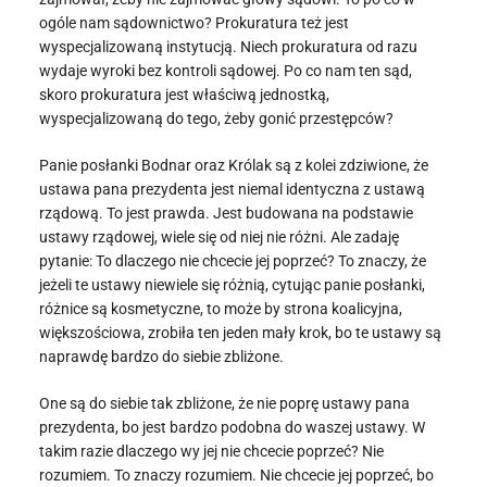
ogóle nam sądownictwo? Prokuratura też jest
wyspecjalizowaną instytucją. Niech prokuratura od razu
wydaje wyroki bez kontroli sądowej. Po co nam ten sąd,
skoro prokuratura jest właściwą jednostką,
wyspecjalizowaną do tego, żeby gonić przestępców?
Panie posłanki Bodnar oraz Królak są z kolei zdziwione, że
ustawa pana prezydenta jest niemal identyczna z ustawą
rządową. To jest prawda. Jest budowana na podstawie
ustawy rządowej, wiele się od niej nie różni. Ale zadaję
pytanie: To dlaczego nie chcecie jej poprzeć? To znaczy, że
jeżeli te ustawy niewiele się różnią, cytując panie posłanki,
różnice są kosmetyczne, to może by strona koalicyjna,
większościowa, zrobiła ten jeden mały krok, bo te ustawy są
naprawdę bardzo do siebie zbliżone.
One są do siebie tak zbliżone, że nie poprę ustawy pana
prezydenta, bo jest bardzo podobna do waszej ustawy. W
takim razie dlaczego wy jej nie chcecie poprzeć? Nie
rozumiem. To znaczy rozumiem. Nie chcecie jej poprzeć, bo