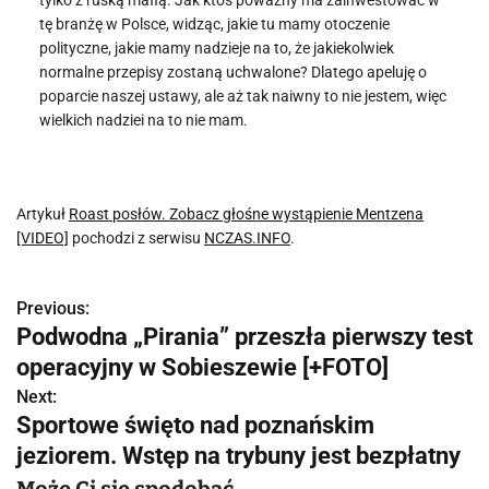
tylko z ruską mafią. Jak ktoś poważny ma zainwestować w
tę branżę w Polsce, widząc, jakie tu mamy otoczenie
polityczne, jakie mamy nadzieje na to, że jakiekolwiek
normalne przepisy zostaną uchwalone? Dlatego apeluję o
poparcie naszej ustawy, ale aż tak naiwny to nie jestem, więc
wielkich nadziei na to nie mam.
Artykuł
Roast posłów. Zobacz głośne wystąpienie Mentzena
[VIDEO]
pochodzi z serwisu
NCZAS.INFO
.
Previous:
N
Podwodna „Pirania” przeszła pierwszy test
a
operacyjny w Sobieszewie [+FOTO]
w
Next:
Sportowe święto nad poznańskim
i
jeziorem. Wstęp na trybuny jest bezpłatny
g