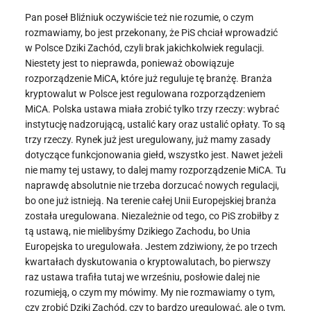
Pan poseł Bliźniuk oczywiście też nie rozumie, o czym
rozmawiamy, bo jest przekonany, że PiS chciał wprowadzić
w Polsce Dziki Zachód, czyli brak jakichkolwiek regulacji.
Niestety jest to nieprawda, ponieważ obowiązuje
rozporządzenie MiCA, które już reguluje tę branżę. Branża
kryptowalut w Polsce jest regulowana rozporządzeniem
MiCA. Polska ustawa miała zrobić tylko trzy rzeczy: wybrać
instytucję nadzorującą, ustalić kary oraz ustalić opłaty. To są
trzy rzeczy. Rynek już jest uregulowany, już mamy zasady
dotyczące funkcjonowania giełd, wszystko jest. Nawet jeżeli
nie mamy tej ustawy, to dalej mamy rozporządzenie MiCA. Tu
naprawdę absolutnie nie trzeba dorzucać nowych regulacji,
bo one już istnieją. Na terenie całej Unii Europejskiej branża
została uregulowana. Niezależnie od tego, co PiS zrobiłby z
tą ustawą, nie mielibyśmy Dzikiego Zachodu, bo Unia
Europejska to uregulowała. Jestem zdziwiony, że po trzech
kwartałach dyskutowania o kryptowalutach, bo pierwszy
raz ustawa trafiła tutaj we wrześniu, posłowie dalej nie
rozumieją, o czym my mówimy. My nie rozmawiamy o tym,
czy zrobić Dziki Zachód, czy to bardzo uregulować, ale o tym,