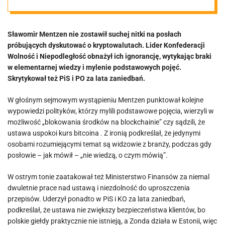
[VIDEO]
Sławomir Mentzen nie zostawił suchej nitki na posłach
próbujących dyskutować o kryptowalutach. Lider Konfederacji
Wolność i Niepodległość obnażył ich ignorancję, wytykając braki
w elementarnej wiedzy i mylenie podstawowych pojęć.
Skrytykował też PiS i PO za lata zaniedbań.
W głośnym sejmowym wystąpieniu Mentzen punktował kolejne
wypowiedzi polityków, którzy mylili podstawowe pojęcia, wierzyli w
możliwość „blokowania środków na blockchainie” czy sądzili, że
ustawa uspokoi kurs bitcoina . Z ironią podkreślał, że jedynymi
osobami rozumiejącymi temat są widzowie z branży, podczas gdy
posłowie – jak mówił – „nie wiedzą, o czym mówią”.
W ostrym tonie zaatakował też Ministerstwo Finansów za niemal
dwuletnie prace nad ustawą i niezdolność do uproszczenia
przepisów. Uderzył ponadto w PiS i KO za lata zaniedbań,
podkreślał, że ustawa nie zwiększy bezpieczeństwa klientów, bo
polskie giełdy praktycznie nie istnieją, a Zonda działa w Estonii, więc