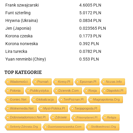
Frank szwajcarski
4.6005 PLN
Funt szterling
5.0172 PLN
Hrywna (Ukraina)
0.0834 PLN
Jen (Japonia)
0.023565 PLN
Korona czeska
0.1773 PLN
Korona norweska
0.392 PLN
Lira turecka
0.0782 PLN
Yuan renminbi (Chiny)
0.553 PLN
TOP KATEGORIE
Wiadomości
Poznań
Kresy.pl
Epoznan.pl
Nczas.info
Polonia
Publicystyka
Dziennik.com
Rosja
Dlapolski.pl
Goniec.net
Globalizacja
TenPoznan.pl
Magnapolonia.org
Wolnemedia.net
Mysl-Polska.pl
Twojapogoda.pl
Dobrewiadomosci.net.pl
Zdrowie
Prisonplanet.pl
Religia
Sekrety-Zdrowia.org
Gazetawarszawska.com
Stolikwolnosci.org