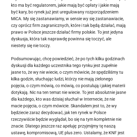
kto ma być regulatorem, jakie mają być opłaty i jakie mają
być kary, bo rynek już jest uregulowany rozporządzeniem
MiCA. My się zastanawiamy, w sensie wy się zastanawiacie,
czy oprócz firm zagranicznych, które i tak będą działać, mają
prawo w Polsce jeszcze działać firmy polskie. To jest jedyna
dyskusja, która tak naprawdę powinna się toczyć, ale
niestety się nie toczy.
Podsumowując, chcę powiedzieć, że po tych kilku godzinach
dyskusji dla każdego uczestnika tego rynku jest zupełnie
jasne to, że wy nie wiecie, o czym mówicie, że spędziliśmy tu
kilka godzin, słuchając ludzi, którzy nie mają zielonego
pojęcia, o czym mówią, co mówią, co postulują i jakiej materii
dotykają. Nic na ten temat nie wiecie. To jest absolutnie jasne
dla każdego, kto was dzisiaj słuchał w Internecie, że nie
macie pojęcia, o czym mówicie. Skandalem jest to, że wy
będziecie zaraz decydować, jak ten rynek w Polsce
rzeczywiście będzie wyglądał, bo się na tym kompletnie nie
znacie. Dlatego jeszcze raz apeluję: przyjmijmy tę naszą
ustawę, kompromisową, UE plus zero. Ustalamy, że KNF jest