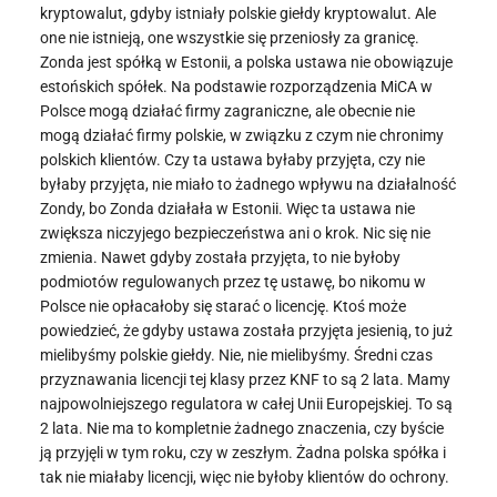
kryptowalut, gdyby istniały polskie giełdy kryptowalut. Ale
one nie istnieją, one wszystkie się przeniosły za granicę.
Zonda jest spółką w Estonii, a polska ustawa nie obowiązuje
estońskich spółek. Na podstawie rozporządzenia MiCA w
Polsce mogą działać firmy zagraniczne, ale obecnie nie
mogą działać firmy polskie, w związku z czym nie chronimy
polskich klientów. Czy ta ustawa byłaby przyjęta, czy nie
byłaby przyjęta, nie miało to żadnego wpływu na działalność
Zondy, bo Zonda działała w Estonii. Więc ta ustawa nie
zwiększa niczyjego bezpieczeństwa ani o krok. Nic się nie
zmienia. Nawet gdyby została przyjęta, to nie byłoby
podmiotów regulowanych przez tę ustawę, bo nikomu w
Polsce nie opłacałoby się starać o licencję. Ktoś może
powiedzieć, że gdyby ustawa została przyjęta jesienią, to już
mielibyśmy polskie giełdy. Nie, nie mielibyśmy. Średni czas
przyznawania licencji tej klasy przez KNF to są 2 lata. Mamy
najpowolniejszego regulatora w całej Unii Europejskiej. To są
2 lata. Nie ma to kompletnie żadnego znaczenia, czy byście
ją przyjęli w tym roku, czy w zeszłym. Żadna polska spółka i
tak nie miałaby licencji, więc nie byłoby klientów do ochrony.