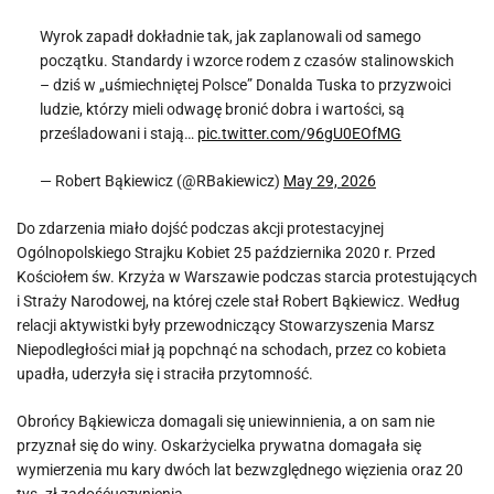
Wyrok zapadł dokładnie tak, jak zaplanowali od samego
początku. Standardy i wzorce rodem z czasów stalinowskich
– dziś w „uśmiechniętej Polsce” Donalda Tuska to przyzwoici
ludzie, którzy mieli odwagę bronić dobra i wartości, są
prześladowani i stają…
pic.twitter.com/96gU0EOfMG
— Robert Bąkiewicz (@RBakiewicz)
May 29, 2026
Do zdarzenia miało dojść podczas akcji protestacyjnej
Ogólnopolskiego Strajku Kobiet 25 października 2020 r. Przed
Kościołem św. Krzyża w Warszawie podczas starcia protestujących
i Straży Narodowej, na której czele stał Robert Bąkiewicz. Według
relacji aktywistki były przewodniczący Stowarzyszenia Marsz
Niepodległości miał ją popchnąć na schodach, przez co kobieta
upadła, uderzyła się i straciła przytomność.
Obrońcy Bąkiewicza domagali się uniewinnienia, a on sam nie
przyznał się do winy. Oskarżycielka prywatna domagała się
wymierzenia mu kary dwóch lat bezwzględnego więzienia oraz 20