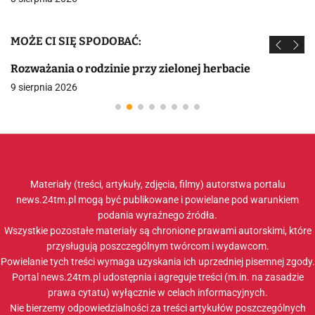
MOŻE CI SIĘ SPODOBAĆ:
Rozważania o rodzinie przy zielonej herbacie
9 sierpnia 2026
Materiały (treści, artykuły, zdjęcia, filmy) autorstwa portalu
news.24tm.pl mogą być publikowane i powielane pod warunkiem
podania wyraźnego źródła.
Wszystkie pozostałe materiały są chronione prawami autorskimi, które
przysługują poszczególnym twórcom i wydawcom.
Powielanie tych treści wymaga uzyskania ich uprzedniej pisemnej zgody.
Portal news.24tm.pl udostępnia i agreguje treści (m.in. na zasadzie
prawa cytatu) wyłącznie w celach informacyjnych.
Nie bierzemy odpowiedzialności za treści artykułów poszczególnych