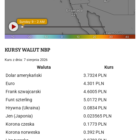
KURSY WALUT NBP
Kurs z dnia: 7 sierpnia 2026
Waluta
Kurs
Dolar amerykański
3.7324 PLN
Euro
4.301 PLN
Frank szwajcarski
4.6005 PLN
Funt szterling
5.0172 PLN
Hrywna (Ukraina)
0.0834 PLN
Jen (Japonia)
0.023565 PLN
Korona czeska
0.1773 PLN
Korona norweska
0.392 PLN