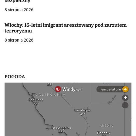
bezpieczny
w
8 sierpnia 2026
p
Włochy: 16-letni imigrant aresztowany pod zarzutem
i
terroryzmu
8 sierpnia 2026
s
u
POGODA