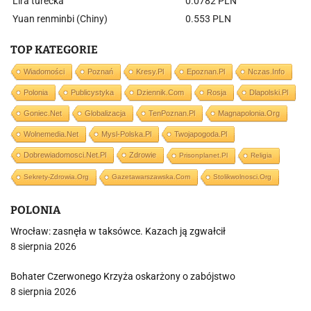
Lira turecka
0.0782 PLN
Yuan renminbi (Chiny)
0.553 PLN
TOP KATEGORIE
Wiadomości
Poznań
Kresy.pl
Epoznan.pl
Nczas.info
Polonia
Publicystyka
Dziennik.com
Rosja
Dlapolski.pl
Goniec.net
Globalizacja
TenPoznan.pl
Magnapolonia.org
Wolnemedia.net
Mysl-Polska.pl
Twojapogoda.pl
Dobrewiadomosci.net.pl
Zdrowie
Prisonplanet.pl
Religia
Sekrety-Zdrowia.org
Gazetawarszawska.com
Stolikwolnosci.org
POLONIA
Wrocław: zasnęła w taksówce. Kazach ją zgwałcił
8 sierpnia 2026
Bohater Czerwonego Krzyża oskarżony o zabójstwo
8 sierpnia 2026