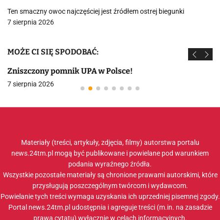
Ten smaczny owoc najczęściej jest źródłem ostrej biegunki
7 sierpnia 2026
MOŻE CI SIĘ SPODOBAĆ:
Zniszczony pomnik UPA w Polsce!
7 sierpnia 2026
Materiały (treści, artykuły, zdjęcia, filmy) autorstwa portalu
news.24tm.pl mogą być publikowane i powielane pod warunkiem
podania wyraźnego źródła.
Wszystkie pozostałe materiały są chronione prawami autorskimi, które
przysługują poszczególnym twórcom i wydawcom.
Powielanie tych treści wymaga uzyskania ich uprzedniej pisemnej zgody.
Portal news.24tm.pl udostępnia i agreguje treści (m.in. na zasadzie
prawa cytatu) wyłącznie w celach informacyjnych.