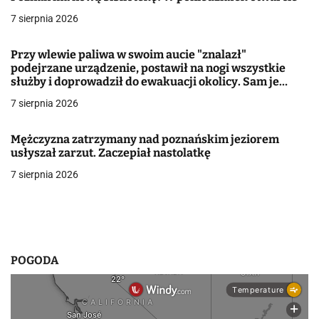
c
7 sierpnia 2026
j
Przy wlewie paliwa w swoim aucie "znalazł"
podejrzane urządzenie, postawił na nogi wszystkie
a
służby i doprowadził do ewakuacji okolicy. Sam je
podrzucił. Jest więcej informacji
w
7 sierpnia 2026
p
Mężczyzna zatrzymany nad poznańskim jeziorem
i
usłyszał zarzut. Zaczepiał nastolatkę
7 sierpnia 2026
s
u
POGODA