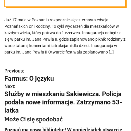
program XIV
Już 17 maja w Poznaniu rozpocznie się czternasta edycja
Poznańskich
Poznańskich Dni Rodziny. To cykl wydarzeń dla mieszkańców w
każdym wieku, który potrwa do 1 czerwca. Inauguracja odbędzie
Dni Rodziny
się w parku im. Jana Pawła II, gdzie zaplanowano piknik rodzinny z
warsztatami, koncertami i atrakcjami dla dzieci. Inauguracja w
parku im. Jana Pawła II Otwarcie festiwalu zaplanowano […]
Previous:
N
Farmus: O języku
a
Next:
Służby w mieszkaniu Sakiewicza. Policja
w
podała nowe informacje. Zatrzymano 53-
i
latka
g
Może Ci się spodobać
a
Poznań ma nową bibliotekę! W poniedziałek otwarcie