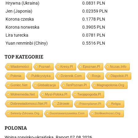
Hrywna (Ukraina)
0.0831 PLN
Jen (Japonia)
0.02359 PLN
Korona czeska
0.1778 PLN
Korona norweska
0.3905 PLN
Lira turecka
0.0781 PLN
Yuan renminbi (Chiny)
0.5516 PLN
TOP KATEGORIE
Wiadomości
Poznań
Kresy.pl
Epoznan.pl
Nczas.info
Polonia
Publicystyka
Dziennik.com
Rosja
Dlapolski.pl
Goniec.net
Globalizacja
TenPoznan.pl
Magnapolonia.org
Wolnemedia.net
Mysl-Polska.pl
Twojapogoda.pl
Dobrewiadomosci.net.pl
Zdrowie
Prisonplanet.pl
Religia
Sekrety-Zdrowia.org
Gazetawarszawska.com
Stolikwolnosci.org
POLONIA
Wojna rosyjsko-ukraińska. Raport 07.08.2026