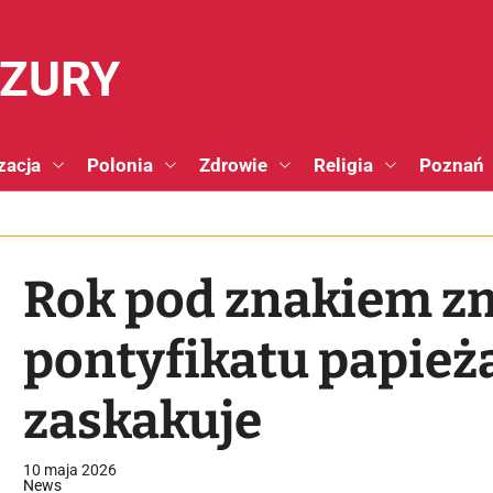
NZURY
zacja
Polonia
Zdrowie
Religia
Poznań
Rok pod znakiem z
pontyfikatu papież
zaskakuje
10 maja 2026
News