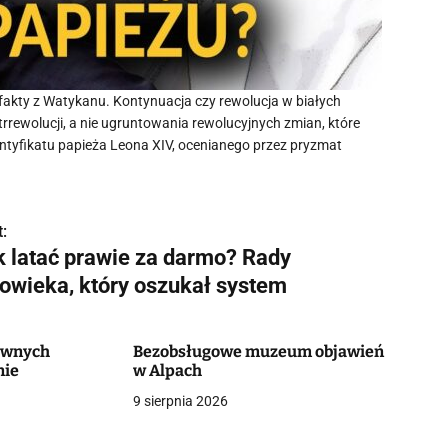
fakty z Watykanu. Kontynuacja czy rewolucja w białych
rrewolucji, a nie ugruntowania rewolucyjnych zmian, które
tyfikatu papieża Leona XIV, ocenianego przez pryzmat
:
k latać prawie za darmo? Rady
łowieka, który oszukał system
awnych
Bezobsługowe muzeum objawień
nie
w Alpach
9 sierpnia 2026