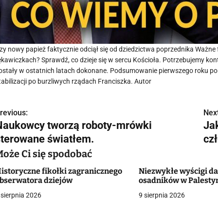
zy nowy papież faktycznie odciął się od dziedzictwa poprzednika Ważne 
ękawiczkach? Sprawdź, co dzieje się w sercu Kościoła. Potrzebujemy kont
ostały w ostatnich latach dokonane. Podsumowanie pierwszego roku pon
tabilizacji po burzliwych rządach Franciszka. Autor
revious:
Next
N
Naukowcy tworzą roboty-mrówki
Ja
a
sterowane światłem.
cz
w
Może Ci się spodobać
istoryczne fikołki zagranicznego
Niezwykłe wyścigi d
bserwatora dziejów
osadników w Palesty
g
 sierpnia 2026
9 sierpnia 2026
a