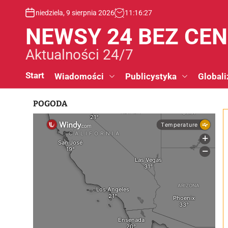
S
niedziela, 9 sierpnia 2026
11
:
16
:
28
k
i
NEWSY 24 BEZ CE
p
t
Aktualności 24/7
o
c
Start
Wiadomości
Publicystyka
Globali
o
n
POGODA
t
e
n
t