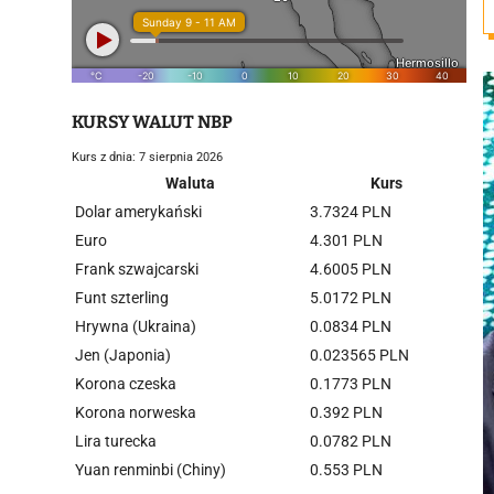
KURSY WALUT NBP
Kurs z dnia: 7 sierpnia 2026
Waluta
Kurs
Dolar amerykański
3.7324 PLN
Euro
4.301 PLN
Frank szwajcarski
4.6005 PLN
Funt szterling
5.0172 PLN
Hrywna (Ukraina)
0.0834 PLN
Jen (Japonia)
0.023565 PLN
Korona czeska
0.1773 PLN
Korona norweska
0.392 PLN
Lira turecka
0.0782 PLN
Yuan renminbi (Chiny)
0.553 PLN