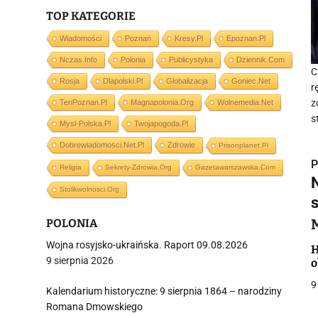
TOP KATEGORIE
Wiadomości
Poznań
Kresy.pl
Epoznan.pl
Nczas.info
Polonia
Publicystyka
Dziennik.com
C
Rosja
Dlapolski.pl
Globalizacja
Goniec.net
r
z
TenPoznan.pl
Magnapolonia.org
Wolnemedia.net
s
Mysl-Polska.pl
Twojapogoda.pl
Dobrewiadomosci.net.pl
Zdrowie
Prisonplanet.pl
P
Religia
Sekrety-Zdrowia.org
Gazetawarszawska.com
Stolikwolnosci.org
POLONIA
Wojna rosyjsko-ukraińska. Raport 09.08.2026
i
H
9 sierpnia 2026
o
9
Kalendarium historyczne: 9 sierpnia 1864 – narodziny
Romana Dmowskiego