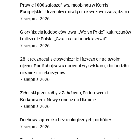
Prawie 1000 zgłoszeń ws. mobbingu w Komisji
Europejskiej. Urzędnicy mówią o toksycznym zarządzaniu
7 sierpnia 2026
Gloryfikacja ludobójców trwa. „Wołyń Pride”, kult rezunów
i milczenie Polski. „Czas na rachunek krzywd”
7 sierpnia 2026
28-latek znęcał się psychicznie i fizycznie nad swoim
ojcem. Poniżał ojca wulgarnymi wyzwiskami, dochodziło
również do rękoczynów
7 sierpnia 2026
Zełenski przegrałby z Załużnym, Fedorowem i
Budanowem. Nowy sondaż na Ukrainie
7 sierpnia 2026
Duchowa apteczka bez teologicznych podróbek
7 sierpnia 2026