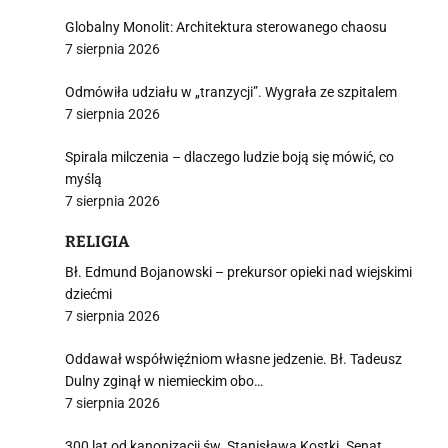
Globalny Monolit: Architektura sterowanego chaosu
7 sierpnia 2026
Odmówiła udziału w „tranzycji”. Wygrała ze szpitalem
7 sierpnia 2026
i
Spirala milczenia – dlaczego ludzie boją się mówić, co
myślą
7 sierpnia 2026
RELIGIA
Bł. Edmund Bojanowski – prekursor opieki nad wiejskimi
dziećmi
7 sierpnia 2026
Oddawał współwięźniom własne jedzenie. Bł. Tadeusz
Dulny zginął w niemieckim obo…
7 sierpnia 2026
300 lat od kanonizacji św. Stanisława Kostki. Senat