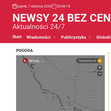
S
piątek, 7 sierpnia 2026
20
:
06
:
19
k
i
NEWSY 24 BEZ CE
p
t
Aktualności 24/7
o
c
Start
Wiadomości
Publicystyka
Globali
o
n
POGODA
t
e
n
t