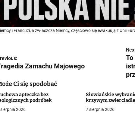
iemcy i Francuzi, a zwłaszcza Niemcy, częściowo się ewakuują z Unii Eur
Next
N
To
revious:
a
Tragedia Zamachu Majowego
is
w
pr
Może Ci się spodobać
uchowa apteczka bez
Słowiańskie wybrani
g
eologicznych podróbek
krzywym zwierciadl
a
 sierpnia 2026
7 sierpnia 2026
c