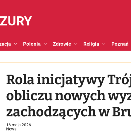
NZURY
zacja
Polonia
Zdrowie
Religia
Poznań
Rola inicjatywy Tr
obliczu nowych wy
zachodzących w Bru
16 maja 2026
News