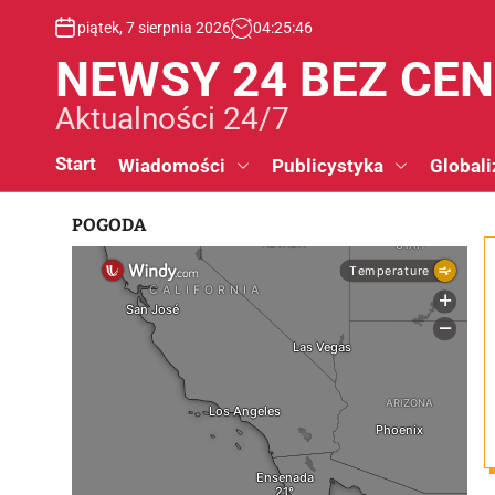
S
piątek, 7 sierpnia 2026
04
:
25
:
46
k
i
NEWSY 24 BEZ CE
p
t
Aktualności 24/7
o
c
Start
Wiadomości
Publicystyka
Globali
o
n
POGODA
t
e
n
t