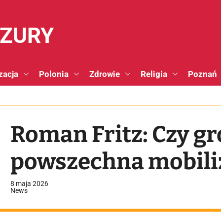
NZURY
zacja
Polonia
Zdrowie
Religia
Poznań
Roman Fritz: Czy g
powszechna mobili
8 maja 2026
News