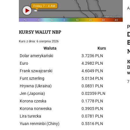
A
P
KURSY WALUT NBP
Kurs z dnia: 6 sierpnia 2026
Waluta
Kurs
Dolar amerykański
3.7236 PLN
i
K
Euro
4.2982 PLN
D
Frank szwajcarski
4.6049 PLN
w
Funt szterling
5.0134 PLN
7
Hrywna (Ukraina)
0.0831 PLN
Jen (Japonia)
0.02359 PLN
Korona czeska
0.1778 PLN
j
Korona norweska
0.3905 PLN
Lira turecka
0.0781 PLN
Yuan renminbi (Chiny)
0.5516 PLN