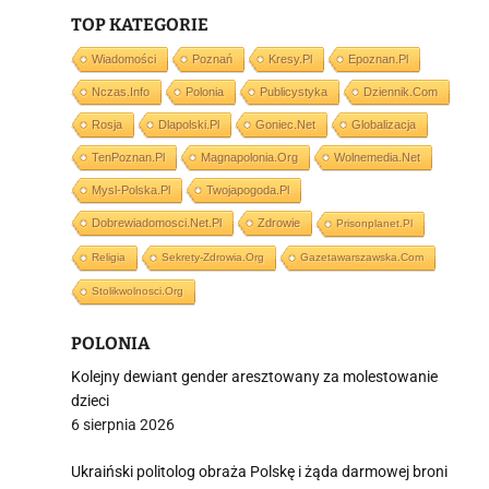
TOP KATEGORIE
Wiadomości
Poznań
Kresy.pl
Epoznan.pl
i
Nczas.info
Polonia
Publicystyka
Dziennik.com
Rosja
Dlapolski.pl
Goniec.net
Globalizacja
TenPoznan.pl
Magnapolonia.org
Wolnemedia.net
Mysl-Polska.pl
Twojapogoda.pl
Dobrewiadomosci.net.pl
Zdrowie
Prisonplanet.pl
Religia
Sekrety-Zdrowia.org
Gazetawarszawska.com
Stolikwolnosci.org
POLONIA
Kolejny dewiant gender aresztowany za molestowanie
dzieci
6 sierpnia 2026
Ukraiński politolog obraża Polskę i żąda darmowej broni