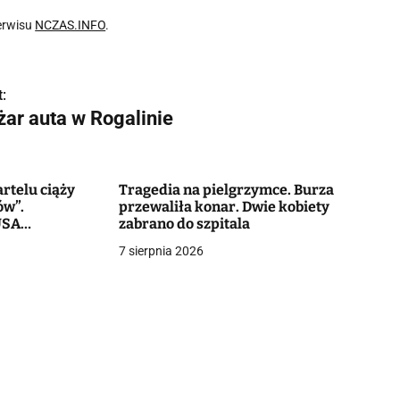
erwisu
NCZAS.INFO
.
:
żar auta w Rogalinie
rtelu ciąży
Tragedia na pielgrzymce. Burza
ów”.
przewaliła konar. Dwie kobiety
USA
zabrano do szpitala
o milionów
7 sierpnia 2026