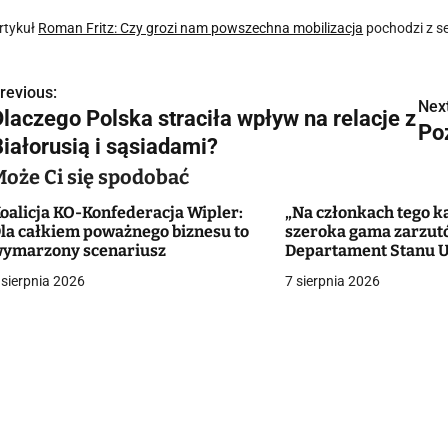
rtykuł
Roman Fritz: Czy grozi nam powszechna mobilizacja
pochodzi z s
revious:
N
Next
Dlaczego Polska straciła wpływ na relacje z
Po
a
Białorusią i sąsiadami?
w
Może Ci się spodobać
oalicja KO-Konfederacja Wipler:
„Na członkach tego ka
la całkiem poważnego biznesu to
szeroka gama zarzut
g
ymarzony scenariusz
Departament Stanu 
zaoferował ponad st
 sierpnia 2026
7 sierpnia 2026
a
dolarów za pomoc
c
a
w