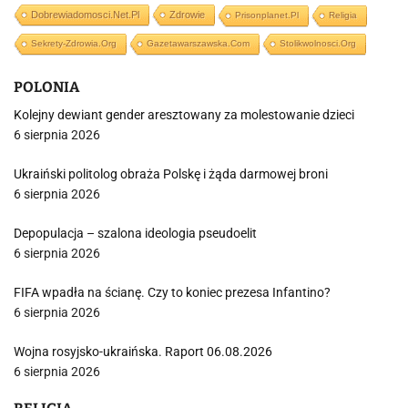
Dobrewiadomosci.net.pl
Zdrowie
Prisonplanet.pl
Religia
Sekrety-Zdrowia.org
Gazetawarszawska.com
Stolikwolnosci.org
POLONIA
Kolejny dewiant gender aresztowany za molestowanie dzieci
6 sierpnia 2026
Ukraiński politolog obraża Polskę i żąda darmowej broni
6 sierpnia 2026
Depopulacja – szalona ideologia pseudoelit
6 sierpnia 2026
FIFA wpadła na ścianę. Czy to koniec prezesa Infantino?
6 sierpnia 2026
Wojna rosyjsko-ukraińska. Raport 06.08.2026
6 sierpnia 2026