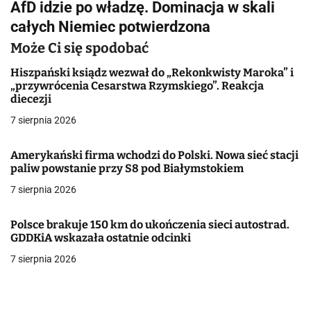
AfD idzie po władzę. Dominacja w skali
i
całych Niemiec potwierdzona
g
Może Ci się spodobać
a
Hiszpański ksiądz wezwał do „Rekonkwisty Maroka” i
„przywrócenia Cesarstwa Rzymskiego”. Reakcja
c
diecezji
j
7 sierpnia 2026
a
Amerykański firma wchodzi do Polski. Nowa sieć stacji
paliw powstanie przy S8 pod Białymstokiem
w
7 sierpnia 2026
p
i
Polsce brakuje 150 km do ukończenia sieci autostrad.
GDDKiA wskazała ostatnie odcinki
s
7 sierpnia 2026
u