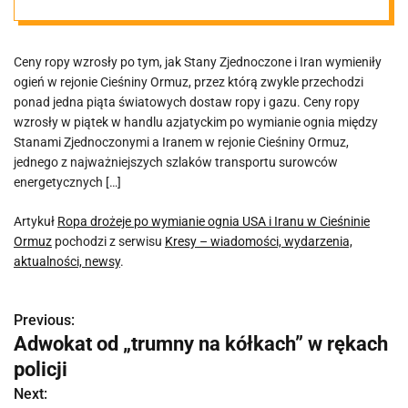
Cieśninie
Ceny ropy wzrosły po tym, jak Stany Zjednoczone i Iran wymieniły
Ormuz
ogień w rejonie Cieśniny Ormuz, przez którą zwykle przechodzi
ponad jedna piąta światowych dostaw ropy i gazu. Ceny ropy
wzrosły w piątek w handlu azjatyckim po wymianie ognia między
Stanami Zjednoczonymi a Iranem w rejonie Cieśniny Ormuz,
jednego z najważniejszych szlaków transportu surowców
energetycznych […]
Artykuł
Ropa drożeje po wymianie ognia USA i Iranu w Cieśninie
Ormuz
pochodzi z serwisu
Kresy – wiadomości, wydarzenia,
aktualności, newsy
.
Previous:
N
Adwokat od „trumny na kółkach” w rękach
a
policji
w
Next: