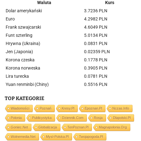
Waluta
Kurs
Dolar amerykański
3.7236 PLN
Euro
4.2982 PLN
Frank szwajcarski
4.6049 PLN
Funt szterling
5.0134 PLN
Hrywna (Ukraina)
0.0831 PLN
Jen (Japonia)
0.02359 PLN
Korona czeska
0.1778 PLN
Korona norweska
0.3905 PLN
Lira turecka
0.0781 PLN
Yuan renminbi (Chiny)
0.5516 PLN
TOP KATEGORIE
Wiadomości
Poznań
Kresy.pl
Epoznan.pl
Nczas.info
Polonia
Publicystyka
Dziennik.com
Rosja
Dlapolski.pl
Goniec.net
Globalizacja
TenPoznan.pl
Magnapolonia.org
Wolnemedia.net
Mysl-Polska.pl
Twojapogoda.pl