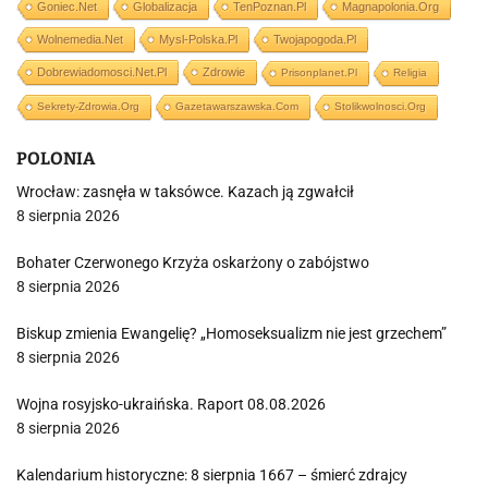
Goniec.net
Globalizacja
TenPoznan.pl
Magnapolonia.org
Wolnemedia.net
Mysl-Polska.pl
Twojapogoda.pl
Dobrewiadomosci.net.pl
Zdrowie
Prisonplanet.pl
Religia
Sekrety-Zdrowia.org
Gazetawarszawska.com
Stolikwolnosci.org
POLONIA
Wrocław: zasnęła w taksówce. Kazach ją zgwałcił
8 sierpnia 2026
Bohater Czerwonego Krzyża oskarżony o zabójstwo
8 sierpnia 2026
Biskup zmienia Ewangelię? „Homoseksualizm nie jest grzechem”
8 sierpnia 2026
Wojna rosyjsko-ukraińska. Raport 08.08.2026
8 sierpnia 2026
Kalendarium historyczne: 8 sierpnia 1667 – śmierć zdrajcy