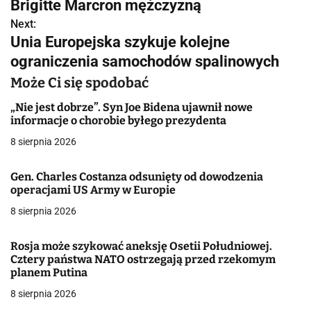
w
Brigitte Marcron mężczyzną
Next:
i
Unia Europejska szykuje kolejne
g
ograniczenia samochodów spalinowych
a
Może Ci się spodobać
c
„Nie jest dobrze”. Syn Joe Bidena ujawnił nowe
informacje o chorobie byłego prezydenta
j
8 sierpnia 2026
a
Gen. Charles Costanza odsunięty od dowodzenia
w
operacjami US Army w Europie
8 sierpnia 2026
p
i
Rosja może szykować aneksję Osetii Południowej.
Cztery państwa NATO ostrzegają przed rzekomym
s
planem Putina
u
8 sierpnia 2026