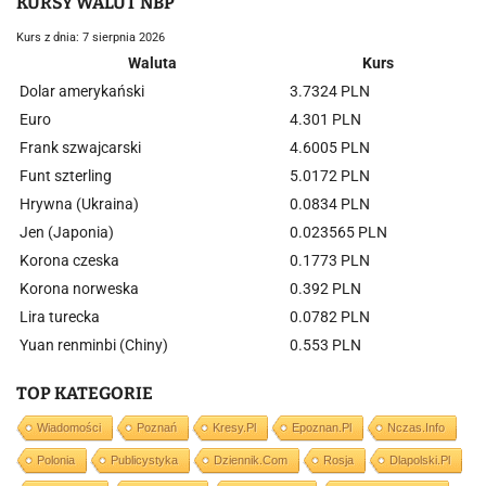
KURSY WALUT NBP
Kurs z dnia: 7 sierpnia 2026
Waluta
Kurs
Dolar amerykański
3.7324 PLN
Euro
4.301 PLN
Frank szwajcarski
4.6005 PLN
Funt szterling
5.0172 PLN
Hrywna (Ukraina)
0.0834 PLN
Jen (Japonia)
0.023565 PLN
Korona czeska
0.1773 PLN
Korona norweska
0.392 PLN
Lira turecka
0.0782 PLN
Yuan renminbi (Chiny)
0.553 PLN
TOP KATEGORIE
Wiadomości
Poznań
Kresy.pl
Epoznan.pl
Nczas.info
Polonia
Publicystyka
Dziennik.com
Rosja
Dlapolski.pl