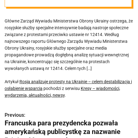
destabilizacja i
Główne Zarząd Wywiadu Ministerstwa Obrony Ukrainy ostrzega, że
osłabienie
rosyjskie służby specjalne intensywnie badają nastroje społeczne
związane z protestami przeciwko ustawie nr 12414. Według
wsparcia
najnowszego raportu Głównego Zarządu Wywiadu Ministerstwa
Obrony Ukrainy, rosyjskie służby specjalne oraz media
propagandowe prowadzą dogłębną analizę sytuacji wewnętrznej
na Ukrainie, koncentrując się szczególnie na protestach
wywołanych ustawą nr 12414. Celem tych […]
Artykuł
Rosja analizuje protesty na Ukrainie – celem destabilizacja i
osłabienie wsparcia
pochodzi z serwisu
Kresy – wiadomości,
wydarzenia, aktualności, newsy
.
Previous:
N
Francuska para prezydencka pozwała
a
amerykańską publicystkę za nazwanie