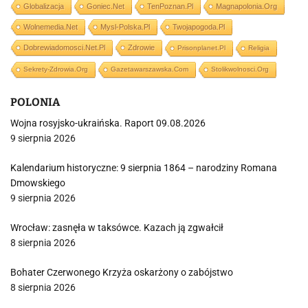
Globalizacja
Goniec.net
TenPoznan.pl
Magnapolonia.org
Wolnemedia.net
Mysl-Polska.pl
Twojapogoda.pl
Dobrewiadomosci.net.pl
Zdrowie
Prisonplanet.pl
Religia
Sekrety-Zdrowia.org
Gazetawarszawska.com
Stolikwolnosci.org
POLONIA
Wojna rosyjsko-ukraińska. Raport 09.08.2026
9 sierpnia 2026
Kalendarium historyczne: 9 sierpnia 1864 – narodziny Romana
Dmowskiego
9 sierpnia 2026
Wrocław: zasnęła w taksówce. Kazach ją zgwałcił
8 sierpnia 2026
Bohater Czerwonego Krzyża oskarżony o zabójstwo
8 sierpnia 2026