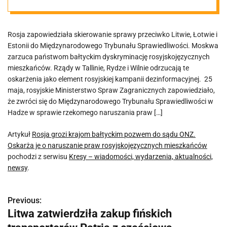
sądu ONZ.
Rosja zapowiedziała skierowanie sprawy przeciwko Litwie, Łotwie i
Oskarża je o
Estonii do Międzynarodowego Trybunału Sprawiedliwości. Moskwa
zarzuca państwom bałtyckim dyskryminację rosyjskojęzycznych
naruszanie
mieszkańców. Rządy w Tallinie, Rydze i Wilnie odrzucają te
oskarżenia jako element rosyjskiej kampanii dezinformacyjnej. 25
maja, rosyjskie Ministerstwo Spraw Zagranicznych zapowiedziało,
praw
że zwróci się do Międzynarodowego Trybunału Sprawiedliwości w
Hadze w sprawie rzekomego naruszania praw […]
rosyjskojęzyczn
Artykuł
Rosja grozi krajom bałtyckim pozwem do sądu ONZ.
Oskarża je o naruszanie praw rosyjskojęzycznych mieszkańców
ych
pochodzi z serwisu
Kresy – wiadomości, wydarzenia, aktualności,
newsy
.
mieszkańców
Previous:
N
Litwa zatwierdziła zakup fińskich
a