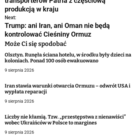
transporterów Patria z częściową
w
produkcją w kraju
Next:
i
Trump: ani Iran, ani Oman nie będą
g
kontrolować Cieśniny Ormuz
a
Może Ci się spodobać
c
Olsztyn. Runęła ściana hotelu, w środku były dzieci na
koloniach. Ponad 100 osób ewakuowano
j
9 sierpnia 2026
a
Iran stawia warunki otwarcia Ormuzu – odwrót USA i
w
wypłata reparacji
9 sierpnia 2026
p
i
Liczby nie kłamią. Tzw. „przestępstwa z nienawiści”
wobec Ukraińców w Polsce to margines
s
9 sierpnia 2026
u