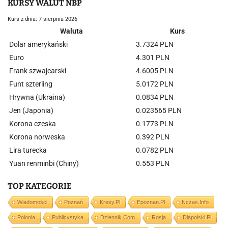
KURSY WALUT NBP
Kurs z dnia: 7 sierpnia 2026
Waluta
Kurs
Dolar amerykański
3.7324 PLN
Euro
4.301 PLN
Frank szwajcarski
4.6005 PLN
Funt szterling
5.0172 PLN
Hrywna (Ukraina)
0.0834 PLN
Jen (Japonia)
0.023565 PLN
Korona czeska
0.1773 PLN
Korona norweska
0.392 PLN
Lira turecka
0.0782 PLN
Yuan renminbi (Chiny)
0.553 PLN
TOP KATEGORIE
Wiadomości
Poznań
Kresy.pl
Epoznan.pl
Nczas.info
Polonia
Publicystyka
Dziennik.com
Rosja
Dlapolski.pl