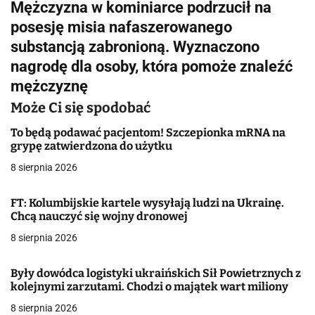
Mężczyzna w kominiarce podrzucił na
i
posesję misia nafaszerowanego
g
substancją zabronioną. Wyznaczono
nagrodę dla osoby, która pomoże znaleźć
a
mężczyznę
c
Może Ci się spodobać
j
To będą podawać pacjentom! Szczepionka mRNA na
grypę zatwierdzona do użytku
a
8 sierpnia 2026
w
p
FT: Kolumbijskie kartele wysyłają ludzi na Ukrainę.
Chcą nauczyć się wojny dronowej
i
8 sierpnia 2026
s
Były dowódca logistyki ukraińskich Sił Powietrznych z
u
kolejnymi zarzutami. Chodzi o majątek wart miliony
8 sierpnia 2026