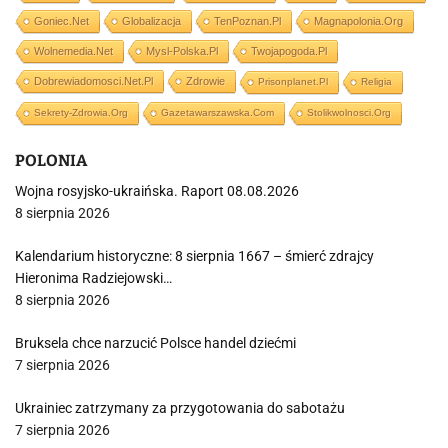
Goniec.net
Globalizacja
TenPoznan.pl
Magnapolonia.org
Wolnemedia.net
Mysl-Polska.pl
Twojapogoda.pl
Dobrewiadomosci.net.pl
Zdrowie
Prisonplanet.pl
Religia
Sekrety-Zdrowia.org
Gazetawarszawska.com
Stolikwolnosci.org
POLONIA
Wojna rosyjsko-ukraińska. Raport 08.08.2026
8 sierpnia 2026
Kalendarium historyczne: 8 sierpnia 1667 – śmierć zdrajcy
Hieronima Radziejowski…
8 sierpnia 2026
Bruksela chce narzucić Polsce handel dziećmi
7 sierpnia 2026
Ukrainiec zatrzymany za przygotowania do sabotażu
7 sierpnia 2026