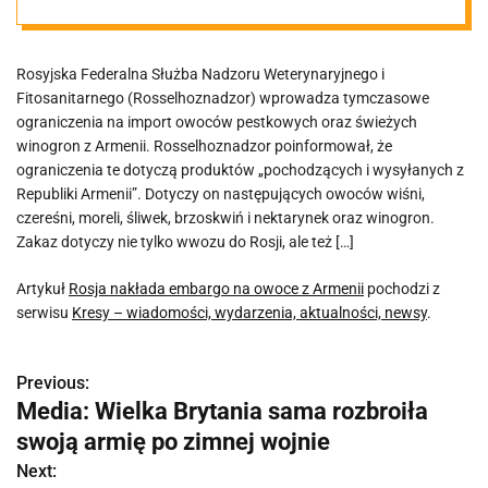
Rosyjska Federalna Służba Nadzoru Weterynaryjnego i
Fitosanitarnego (Rosselhoznadzor) wprowadza tymczasowe
ograniczenia na import owoców pestkowych oraz świeżych
winogron z Armenii. Rosselhoznadzor poinformował, że
ograniczenia te dotyczą produktów „pochodzących i wysyłanych z
Republiki Armenii”. Dotyczy on następujących owoców wiśni,
czereśni, moreli, śliwek, brzoskwiń i nektarynek oraz winogron.
Zakaz dotyczy nie tylko wwozu do Rosji, ale też […]
Artykuł
Rosja nakłada embargo na owoce z Armenii
pochodzi z
serwisu
Kresy – wiadomości, wydarzenia, aktualności, newsy
.
Previous:
N
Media: Wielka Brytania sama rozbroiła
a
swoją armię po zimnej wojnie
w
Next: