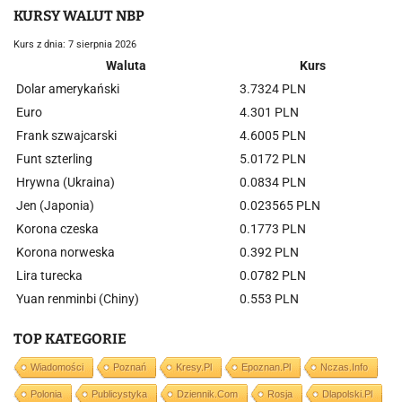
KURSY WALUT NBP
Kurs z dnia: 7 sierpnia 2026
Waluta
Kurs
Dolar amerykański
3.7324 PLN
Euro
4.301 PLN
Frank szwajcarski
4.6005 PLN
Funt szterling
5.0172 PLN
Hrywna (Ukraina)
0.0834 PLN
Jen (Japonia)
0.023565 PLN
Korona czeska
0.1773 PLN
Korona norweska
0.392 PLN
Lira turecka
0.0782 PLN
Yuan renminbi (Chiny)
0.553 PLN
TOP KATEGORIE
Wiadomości
Poznań
Kresy.pl
Epoznan.pl
Nczas.info
Polonia
Publicystyka
Dziennik.com
Rosja
Dlapolski.pl