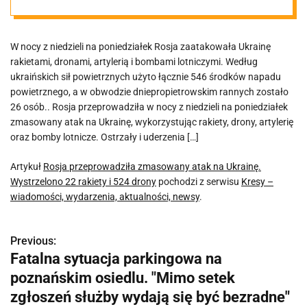
Ukrainę.
W nocy z niedzieli na poniedziałek Rosja zaatakowała Ukrainę
Wystrzelono 22
rakietami, dronami, artylerią i bombami lotniczymi. Według
ukraińskich sił powietrznych użyto łącznie 546 środków napadu
rakiety i 524
powietrznego, a w obwodzie dniepropietrowskim rannych zostało
26 osób.. Rosja przeprowadziła w nocy z niedzieli na poniedziałek
zmasowany atak na Ukrainę, wykorzystując rakiety, drony, artylerię
drony
oraz bomby lotnicze. Ostrzały i uderzenia […]
Artykuł
Rosja przeprowadziła zmasowany atak na Ukrainę.
Wystrzelono 22 rakiety i 524 drony
pochodzi z serwisu
Kresy –
wiadomości, wydarzenia, aktualności, newsy
.
Previous:
N
Fatalna sytuacja parkingowa na
a
poznańskim osiedlu. "Mimo setek
w
zgłoszeń służby wydają się być bezradne"