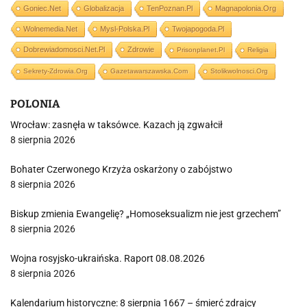
Goniec.net
Globalizacja
TenPoznan.pl
Magnapolonia.org
Wolnemedia.net
Mysl-Polska.pl
Twojapogoda.pl
Dobrewiadomosci.net.pl
Zdrowie
Prisonplanet.pl
Religia
Sekrety-Zdrowia.org
Gazetawarszawska.com
Stolikwolnosci.org
POLONIA
Wrocław: zasnęła w taksówce. Kazach ją zgwałcił
8 sierpnia 2026
Bohater Czerwonego Krzyża oskarżony o zabójstwo
8 sierpnia 2026
Biskup zmienia Ewangelię? „Homoseksualizm nie jest grzechem”
8 sierpnia 2026
Wojna rosyjsko-ukraińska. Raport 08.08.2026
8 sierpnia 2026
Kalendarium historyczne: 8 sierpnia 1667 – śmierć zdrajcy