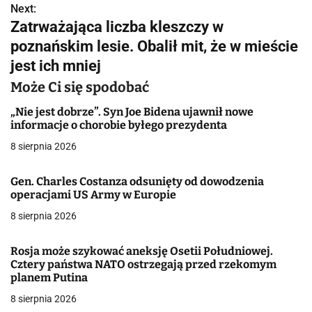
Next:
i
Zatrważająca liczba kleszczy w
g
poznańskim lesie. Obalił mit, że w mieście
jest ich mniej
a
Może Ci się spodobać
c
„Nie jest dobrze”. Syn Joe Bidena ujawnił nowe
j
informacje o chorobie byłego prezydenta
a
8 sierpnia 2026
w
Gen. Charles Costanza odsunięty od dowodzenia
operacjami US Army w Europie
p
8 sierpnia 2026
i
s
Rosja może szykować aneksję Osetii Południowej.
Cztery państwa NATO ostrzegają przed rzekomym
u
planem Putina
8 sierpnia 2026