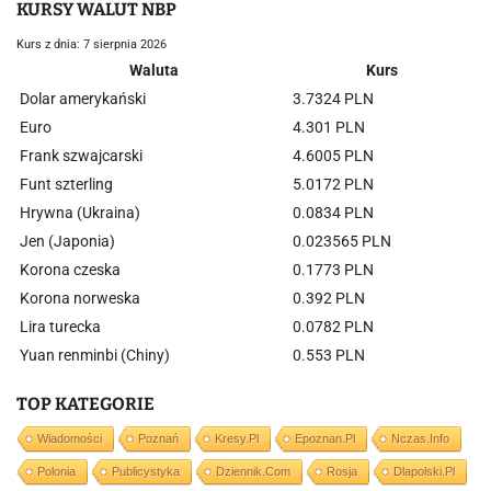
KURSY WALUT NBP
Kurs z dnia: 7 sierpnia 2026
Waluta
Kurs
Dolar amerykański
3.7324 PLN
Euro
4.301 PLN
Frank szwajcarski
4.6005 PLN
Funt szterling
5.0172 PLN
Hrywna (Ukraina)
0.0834 PLN
Jen (Japonia)
0.023565 PLN
Korona czeska
0.1773 PLN
Korona norweska
0.392 PLN
Lira turecka
0.0782 PLN
Yuan renminbi (Chiny)
0.553 PLN
TOP KATEGORIE
Wiadomości
Poznań
Kresy.pl
Epoznan.pl
Nczas.info
Polonia
Publicystyka
Dziennik.com
Rosja
Dlapolski.pl