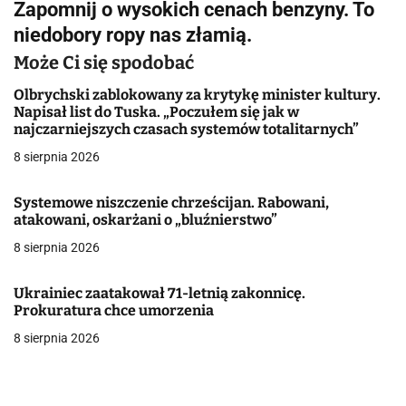
Zapomnij o wysokich cenach benzyny. To
i
niedobory ropy nas złamią.
g
Może Ci się spodobać
a
Olbrychski zablokowany za krytykę minister kultury.
Napisał list do Tuska. „Poczułem się jak w
c
najczarniejszych czasach systemów totalitarnych”
j
8 sierpnia 2026
a
Systemowe niszczenie chrześcijan. Rabowani,
atakowani, oskarżani o „bluźnierstwo”
w
8 sierpnia 2026
p
i
Ukrainiec zaatakował 71-letnią zakonnicę.
Prokuratura chce umorzenia
s
8 sierpnia 2026
u