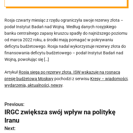
presję
Rosja czwarty miesiąc z rzędu ograniczyła swoje rezerwy złota –
budżetową
podał Instytut Badań nad Wojną. Według danych rosyjskiego
banku centralnego zapasy kruszcu spadły do najniższego poziomu
Moskwy
od marca 2022 roku, a środki mają pomagać w pokrywaniu
deficytu budżetowego. Rosja nadal wykorzystuje rezerwy złota do
finansowania deficytu budżetowego – podał Instytut Badań nad
Wojną, powołując się […]
Artykuł
Rosja sięga po rezerwy złota. ISW wskazuje na rosnącą
presję budżetową Moskwy
pochodzi z serwisu
Kresy – wiadomości,
wydarzenia, aktualności, newsy
.
Previous:
N
IRGC zwiększa swój wpływ na politykę
a
Iranu
w
Next: