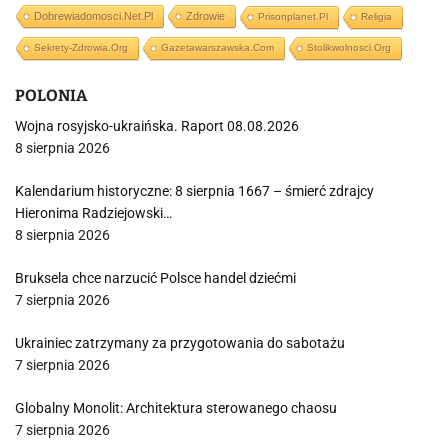
Dobrewiadomosci.net.pl
Zdrowie
Prisonplanet.pl
Religia
Sekrety-Zdrowia.org
Gazetawarszawska.com
Stolikwolnosci.org
POLONIA
Wojna rosyjsko-ukraińska. Raport 08.08.2026
8 sierpnia 2026
Kalendarium historyczne: 8 sierpnia 1667 – śmierć zdrajcy
Hieronima Radziejowski…
8 sierpnia 2026
Bruksela chce narzucić Polsce handel dziećmi
7 sierpnia 2026
Ukrainiec zatrzymany za przygotowania do sabotażu
7 sierpnia 2026
Globalny Monolit: Architektura sterowanego chaosu
7 sierpnia 2026