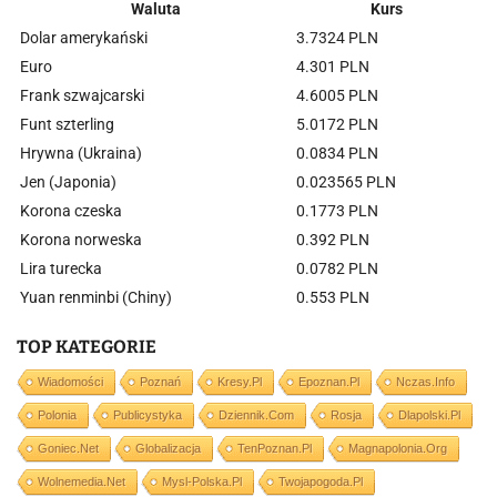
Waluta
Kurs
Dolar amerykański
3.7324 PLN
Euro
4.301 PLN
Frank szwajcarski
4.6005 PLN
Funt szterling
5.0172 PLN
Hrywna (Ukraina)
0.0834 PLN
Jen (Japonia)
0.023565 PLN
Korona czeska
0.1773 PLN
Korona norweska
0.392 PLN
Lira turecka
0.0782 PLN
Yuan renminbi (Chiny)
0.553 PLN
TOP KATEGORIE
Wiadomości
Poznań
Kresy.pl
Epoznan.pl
Nczas.info
Polonia
Publicystyka
Dziennik.com
Rosja
Dlapolski.pl
Goniec.net
Globalizacja
TenPoznan.pl
Magnapolonia.org
Wolnemedia.net
Mysl-Polska.pl
Twojapogoda.pl