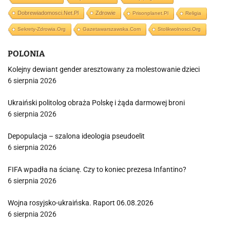
Dobrewiadomosci.net.pl
Zdrowie
Prisonplanet.pl
Religia
Sekrety-Zdrowia.org
Gazetawarszawska.com
Stolikwolnosci.org
POLONIA
Kolejny dewiant gender aresztowany za molestowanie dzieci
6 sierpnia 2026
Ukraiński politolog obraża Polskę i żąda darmowej broni
6 sierpnia 2026
Depopulacja – szalona ideologia pseudoelit
6 sierpnia 2026
FIFA wpadła na ścianę. Czy to koniec prezesa Infantino?
6 sierpnia 2026
Wojna rosyjsko-ukraińska. Raport 06.08.2026
6 sierpnia 2026