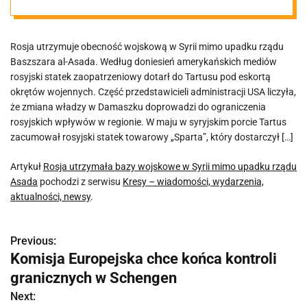
upadku rządu
Rosja utrzymuje obecność wojskową w Syrii mimo upadku rządu
Asada
Baszszara al-Asada. Według doniesień amerykańskich mediów
rosyjski statek zaopatrzeniowy dotarł do Tartusu pod eskortą
okrętów wojennych. Część przedstawicieli administracji USA liczyła,
że zmiana władzy w Damaszku doprowadzi do ograniczenia
rosyjskich wpływów w regionie. W maju w syryjskim porcie Tartus
zacumował rosyjski statek towarowy „Sparta”, który dostarczył […]
Artykuł
Rosja utrzymała bazy wojskowe w Syrii mimo upadku rządu
Asada
pochodzi z serwisu
Kresy – wiadomości, wydarzenia,
aktualności, newsy
.
Previous:
N
Komisja Europejska chce końca kontroli
a
granicznych w Schengen
w
Next: