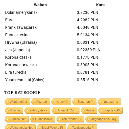
Waluta
Kurs
Dolar amerykański
3.7236 PLN
Euro
4.2982 PLN
Frank szwajcarski
4.6049 PLN
Funt szterling
5.0134 PLN
Hrywna (Ukraina)
0.0831 PLN
Jen (Japonia)
0.02359 PLN
Korona czeska
0.1778 PLN
Korona norweska
0.3905 PLN
Lira turecka
0.0781 PLN
Yuan renminbi (Chiny)
0.5516 PLN
TOP KATEGORIE
Wiadomości
Poznań
Kresy.pl
Epoznan.pl
Nczas.info
Polonia
Publicystyka
Dziennik.com
Rosja
Dlapolski.pl
Goniec.net
Globalizacja
TenPoznan.pl
Magnapolonia.org
Wolnemedia.net
Mysl-Polska.pl
Twojapogoda.pl