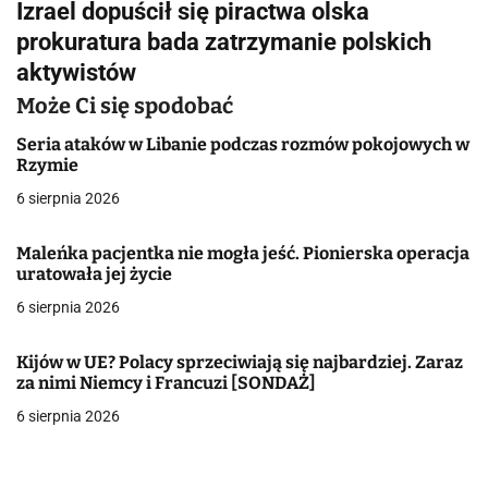
Izrael dopuścił się piractwa olska
i
prokuratura bada zatrzymanie polskich
g
aktywistów
a
Może Ci się spodobać
c
Seria ataków w Libanie podczas rozmów pokojowych w
Rzymie
j
6 sierpnia 2026
a
Maleńka pacjentka nie mogła jeść. Pionierska operacja
w
uratowała jej życie
6 sierpnia 2026
p
i
Kijów w UE? Polacy sprzeciwiają się najbardziej. Zaraz
za nimi Niemcy i Francuzi [SONDAŻ]
s
6 sierpnia 2026
u