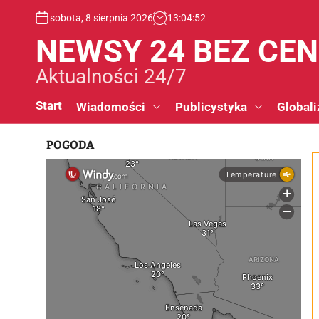
S
sobota, 8 sierpnia 2026
13
:
04
:
53
k
i
NEWSY 24 BEZ CE
p
t
Aktualności 24/7
o
c
Start
Wiadomości
Publicystyka
Globali
o
n
POGODA
t
e
n
t