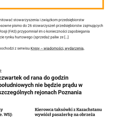
nitować stowarzyszenia i związkom przedsiębiorstw
tosowne pismo do 26 stowarzyszeń przedsiębiorstw zajmujących
sji (FAS) przypomniał im o konieczności zapobiegania
e rynku hurtowego (sprzedaż paliw ze […]
pochodzi z serwisu
Kresy – wiadomości, wydarzenia,
:
czwartek od rana do godzin
południowych nie będzie prądu w
szczególnych rejonach Poznania
zy
Kierowca taksówki z Kazachstanu
. WSJ:
wywiózł pasażerkę na obrzeża