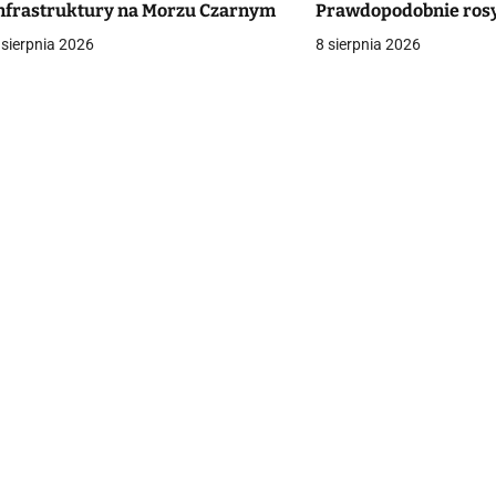
nfrastruktury na Morzu Czarnym
Prawdopodobnie rosy
a
 sierpnia 2026
8 sierpnia 2026
c
a
w
p
s
u