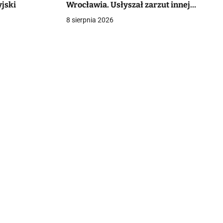
jski
Wrocławia. Usłyszał zarzut innej
czynności seksualnej [+VIDEO]
8 sierpnia 2026