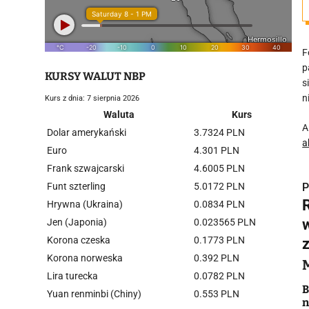
F
p
KURSY WALUT NBP
s
n
Kurs z dnia: 7 sierpnia 2026
Waluta
Kurs
A
Dolar amerykański
3.7324 PLN
a
Euro
4.301 PLN
Frank szwajcarski
4.6005 PLN
Funt szterling
5.0172 PLN
P
R
Hrywna (Ukraina)
0.0834 PLN
Jen (Japonia)
0.023565 PLN
Korona czeska
0.1773 PLN
Korona norweska
0.392 PLN
i
Lira turecka
0.0782 PLN
B
Yuan renminbi (Chiny)
0.553 PLN
n