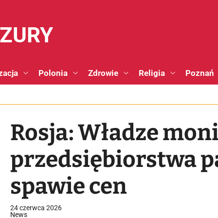
NZURY
zacja
Polonia
Zdrowie
Religia
Poznań
Rosja: Władze moni
przedsiębiorstwa 
spawie cen
24 czerwca 2026
News