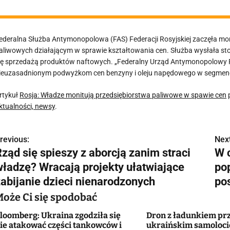
ederalna Służba Antymonopolowa (FAS) Federacji Rosyjskiej zaczęła mo
aliwowych działającym w sprawie kształtowania cen. Służba wysłała s
ię sprzedażą produktów naftowych. „Federalny Urząd Antymonopolowy Ro
ieuzasadnionym podwyżkom cen benzyny i oleju napędowego w segmenci
rtykuł
Rosja: Władze monitują przedsiębiorstwa paliwowe w spawie cen
ktualności, newsy
.
revious:
Next
N
ząd się spieszy z aborcją zanim straci
W 
a
władzę? Wracają projekty ułatwiające
po
w
zabijanie dzieci nienarodzonych
po
Może Ci się spodobać
loomberg: Ukraina zgodziła się
Dron z ładunkiem pr
g
ie atakować części tankowców i
ukraińskim samolocie