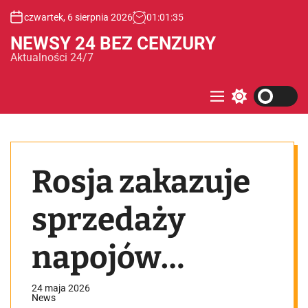
S
czwartek, 6 sierpnia 2026
01
:
01
:
35
k
i
NEWSY 24 BEZ CENZURY
p
Aktualności 24/7
t
o
c
M
S
e
w
o
n
i
n
u
t
t
c
e
h
Rosja zakazuje
c
n
o
t
l
o
sprzedaży
r
m
o
napojów
d
e
alkoholowych z
24 maja 2026
News