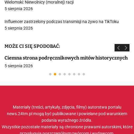
Wielomski: Niewolnicy (moralnej) racji
5 sierpnia 2026
Influencer zastrzelony podczas transmisji na żywo na TikToku
5 sierpnia 2026
MOŻE CI SIĘ SPODOBAĆ:
Ciemna strona podręcznikowych mitów historycznych
5 sierpnia 2026
Materiały (treści, artykuły, zdjęcia, filmy) autorstwa portalu
news.24tm.pl mogą być publikowane i powielane pod warunkiem
podania wyraźnego źródła.
Wszystkie pozostałe materiały są chronione prawami autorskimi, które
przysługują poszczególnym twórcom i wydawcom.