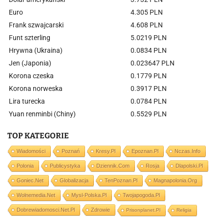
Euro
4.305 PLN
Frank szwajcarski
4.608 PLN
Funt szterling
5.0219 PLN
Hrywna (Ukraina)
0.0834 PLN
Jen (Japonia)
0.023647 PLN
Korona czeska
0.1779 PLN
Korona norweska
0.3917 PLN
Lira turecka
0.0784 PLN
Yuan renminbi (Chiny)
0.5529 PLN
TOP KATEGORIE
Wiadomości
Poznań
Kresy.pl
Epoznan.pl
Nczas.info
Polonia
Publicystyka
Dziennik.com
Rosja
Dlapolski.pl
Goniec.net
Globalizacja
TenPoznan.pl
Magnapolonia.org
Wolnemedia.net
Mysl-Polska.pl
Twojapogoda.pl
Dobrewiadomosci.net.pl
Zdrowie
Prisonplanet.pl
Religia