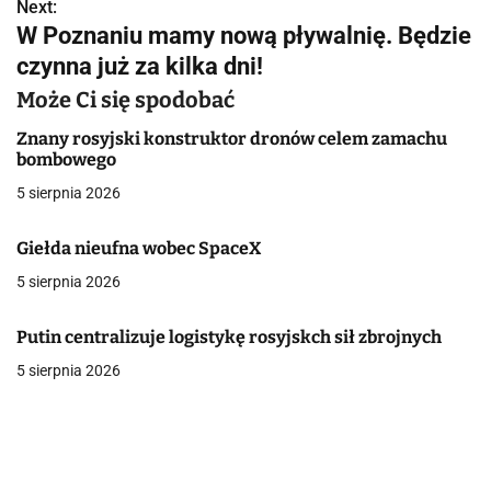
w
Next:
W Poznaniu mamy nową pływalnię. Będzie
i
czynna już za kilka dni!
g
Może Ci się spodobać
a
Znany rosyjski konstruktor dronów celem zamachu
bombowego
c
5 sierpnia 2026
j
Giełda nieufna wobec SpaceX
a
5 sierpnia 2026
w
p
Putin centralizuje logistykę rosyjskch sił zbrojnych
5 sierpnia 2026
i
s
u