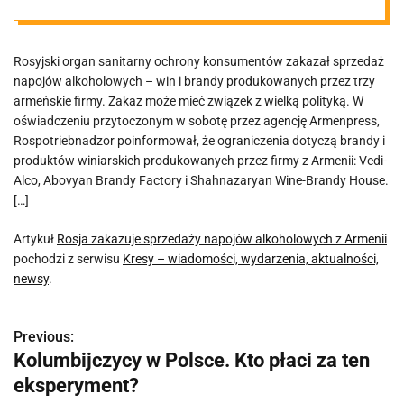
Armenii
Rosyjski organ sanitarny ochrony konsumentów zakazał sprzedaż
napojów alkoholowych – win i brandy produkowanych przez trzy
armeńskie firmy. Zakaz może mieć związek z wielką polityką. W
oświadczeniu przytoczonym w sobotę przez agencję Armenpress,
Rospotriebnadzor poinformował, że ograniczenia dotyczą brandy i
produktów winiarskich produkowanych przez firmy z Armenii: Vedi-
Alco, Abovyan Brandy Factory i Shahnazaryan Wine-Brandy House.
[…]
Artykuł
Rosja zakazuje sprzedaży napojów alkoholowych z Armenii
pochodzi z serwisu
Kresy – wiadomości, wydarzenia, aktualności,
newsy
.
Previous:
N
Kolumbijczycy w Polsce. Kto płaci za ten
a
eksperyment?