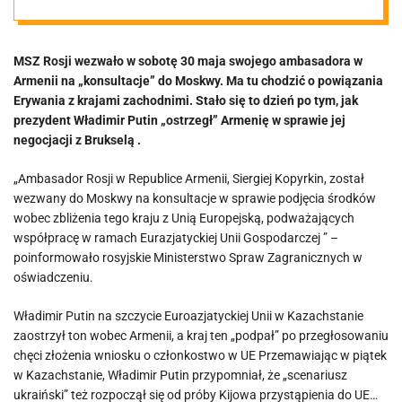
wycofuje
MSZ Rosji wezwało w sobotę 30 maja swojego ambasadora w
ambasadora
Armenii na „konsultacje” do Moskwy. Ma tu chodzić o powiązania
Erywania z krajami zachodnimi. Stało się to dzień po tym, jak
prezydent Władimir Putin „ostrzegł” Armenię w sprawie jej
negocjacji z Brukselą .
„Ambasador Rosji w Republice Armenii, Siergiej Kopyrkin, został
wezwany do Moskwy na konsultacje w sprawie podjęcia środków
wobec zbliżenia tego kraju z Unią Europejską, podważających
współpracę w ramach Eurazjatyckiej Unii Gospodarczej ” –
poinformowało rosyjskie Ministerstwo Spraw Zagranicznych w
oświadczeniu.
Władimir Putin na szczycie Euroazjatyckiej Unii w Kazachstanie
zaostrzył ton wobec Armenii, a kraj ten „podpał” po przegłosowaniu
chęci złożenia wniosku o członkostwo w UE Przemawiając w piątek
w Kazachstanie, Władimir Putin przypomniał, że „scenariusz
ukraiński” też rozpoczął się od próby Kijowa przystąpienia do UE…