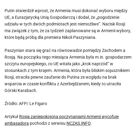
Putin stwierdził wprost, że Armenia musi dokonać wyboru między
UE, a Eurazjatycką Unią Gospodarczą i dodał, że „pogodzenie
udziału w tych dwóch podmiotach jest niemożliwe”. Nacisk Rosji
ma związek z tym, że za tydzień zaplanowane są w Armenii wybory,
które będą próbą dla premiera Nikoli Paszyniana.
Paszynian stara się grać na równowadze pomiędzy Zachodem a
Rosją. Na początku tego miesiąca Armenia była m.in. gospodarzem
szczytu europejskiego, co UE witała jako „krok naprzód” w
stosunkach z tym krajem. Armenia, która była bliskim sojusznikiem
Rosji, straciła pewne zaufanie do Putina ze względu na brak
wsparcia w czasie konfliktu z Azerbejdżanem, kiedy to utraciła
Górski Karabach.
Źródło: AFP/ Le Figaro
Artykuł
Rosja zaniepokojona poczynaniami Armenii wycofuje
ambasadora
pochodzi z serwisu
NCZAS.INFO
.