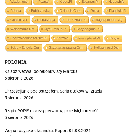
Wiadomości
Poznań
Kresy.pl
Epoznan.pl
Nczas.info
Polonia
Publicystyka
Dziennik.com
Rosja
Dlapolski.pl
Goniec.net
Globalizacja
TenPoznan.pl
Magnapolonia.org
Wolnemedia.net
Mysl-Polska.pl
Twojapogoda.pl
Dobrewiadomosci.net.pl
Zdrowie
Prisonplanet.pl
Religia
Sekrety-Zdrowia.org
Gazetawarszawska.com
Stolikwolnosci.org
POLONIA
Ksiądz wezwał do rekonkwisty Maroka
5 sierpnia 2026
Chrześcijanie pod ostrzałem. Seria ataków w Izraelu
5 sierpnia 2026
Rządy POPiS niszczą prywatną przedsiębiorczość
5 sierpnia 2026
Wojna rosyjsko-ukraińska. Raport 05.08.2026