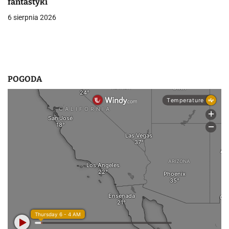
fantastyki
s
6 sierpnia 2026
u
POGODA