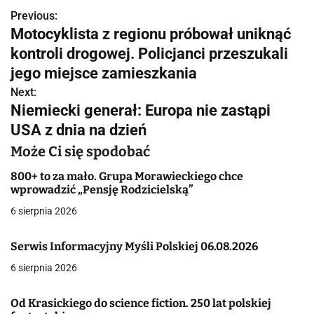
Previous:
N
Motocyklista z regionu próbował uniknąć
a
kontroli drogowej. Policjanci przeszukali
w
jego miejsce zamieszkania
Next:
i
Niemiecki generał: Europa nie zastąpi
g
USA z dnia na dzień
a
Może Ci się spodobać
c
800+ to za mało. Grupa Morawieckiego chce
wprowadzić „Pensję Rodzicielską”
j
6 sierpnia 2026
a
Serwis Informacyjny Myśli Polskiej 06.08.2026
w
6 sierpnia 2026
p
Od Krasickiego do science fiction. 250 lat polskiej
i