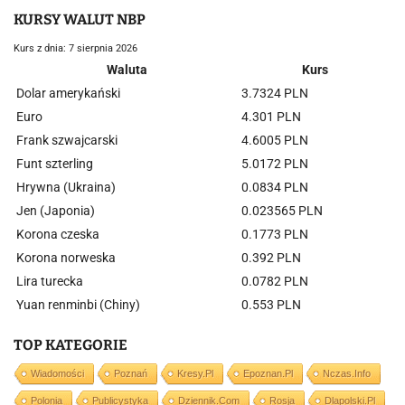
KURSY WALUT NBP
Kurs z dnia: 7 sierpnia 2026
Waluta
Kurs
Dolar amerykański
3.7324 PLN
Euro
4.301 PLN
Frank szwajcarski
4.6005 PLN
Funt szterling
5.0172 PLN
Hrywna (Ukraina)
0.0834 PLN
Jen (Japonia)
0.023565 PLN
Korona czeska
0.1773 PLN
Korona norweska
0.392 PLN
Lira turecka
0.0782 PLN
Yuan renminbi (Chiny)
0.553 PLN
TOP KATEGORIE
Wiadomości
Poznań
Kresy.pl
Epoznan.pl
Nczas.info
Polonia
Publicystyka
Dziennik.com
Rosja
Dlapolski.pl