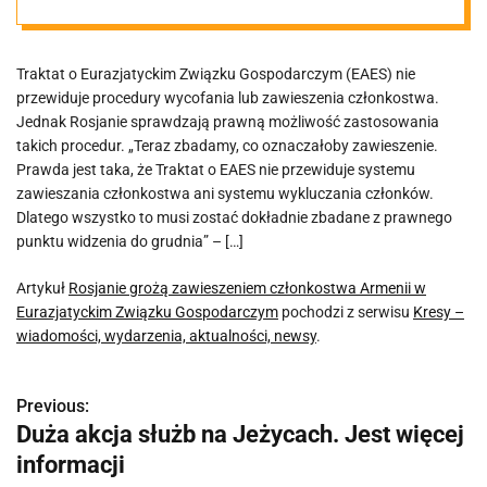
Eurazjatyckim
Traktat o Eurazjatyckim Związku Gospodarczym (EAES) nie
Związku
przewiduje procedury wycofania lub zawieszenia członkostwa.
Jednak Rosjanie sprawdzają prawną możliwość zastosowania
Gospodarczym
takich procedur. „Teraz zbadamy, co oznaczałoby zawieszenie.
Prawda jest taka, że ​​Traktat o EAES nie przewiduje systemu
zawieszania członkostwa ani systemu wykluczania członków.
Dlatego wszystko to musi zostać dokładnie zbadane z prawnego
punktu widzenia do grudnia” – […]
Artykuł
Rosjanie grożą zawieszeniem członkostwa Armenii w
Eurazjatyckim Związku Gospodarczym
pochodzi z serwisu
Kresy –
wiadomości, wydarzenia, aktualności, newsy
.
Previous:
N
Duża akcja służb na Jeżycach. Jest więcej
a
informacji