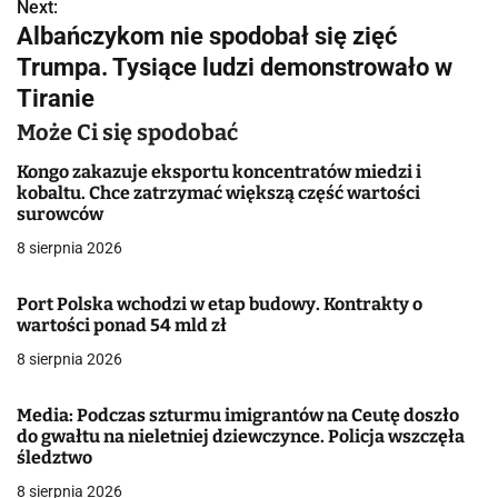
w
Next:
Albańczykom nie spodobał się zięć
i
Trumpa. Tysiące ludzi demonstrowało w
g
Tiranie
a
Może Ci się spodobać
c
Kongo zakazuje eksportu koncentratów miedzi i
kobaltu. Chce zatrzymać większą część wartości
j
surowców
8 sierpnia 2026
a
w
Port Polska wchodzi w etap budowy. Kontrakty o
wartości ponad 54 mld zł
p
8 sierpnia 2026
i
Media: Podczas szturmu imigrantów na Ceutę doszło
s
do gwałtu na nieletniej dziewczynce. Policja wszczęła
śledztwo
u
8 sierpnia 2026