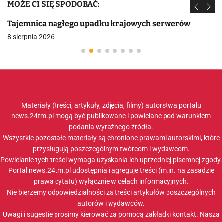
MOŻE CI SIĘ SPODOBAĆ:
Tajemnica nagłego upadku krajowych serwerów
8 sierpnia 2026
Materiały (treści, artykuły, zdjęcia, filmy) autorstwa portalu
news.24tm.pl mogą być publikowane i powielane pod warunkiem
podania wyraźnego źródła.
Wszystkie pozostałe materiały są chronione prawami autorskimi, które
przysługują poszczególnym twórcom i wydawcom.
Powielanie tych treści wymaga uzyskania ich uprzedniej pisemnej zgody.
Portal news.24tm.pl udostępnia i agreguje treści (m.in. na zasadzie
prawa cytatu) wyłącznie w celach informacyjnych.
Nie bierzemy odpowiedzialności za treści artykułów poszczególnych
autorów i wydawców.
Uwagi i sugestie prosimy kierować za pomocą zakładki
kontakt
. Nasza