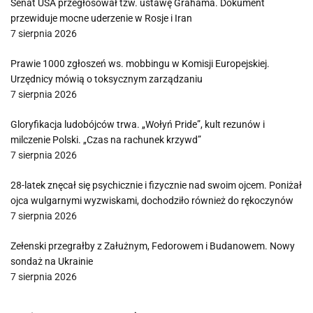
Senat USA przegłosował tzw. ustawę Grahama. Dokument
przewiduje mocne uderzenie w Rosje i Iran
7 sierpnia 2026
Prawie 1000 zgłoszeń ws. mobbingu w Komisji Europejskiej.
Urzędnicy mówią o toksycznym zarządzaniu
7 sierpnia 2026
Gloryfikacja ludobójców trwa. „Wołyń Pride”, kult rezunów i
milczenie Polski. „Czas na rachunek krzywd”
7 sierpnia 2026
28-latek znęcał się psychicznie i fizycznie nad swoim ojcem. Poniżał
ojca wulgarnymi wyzwiskami, dochodziło również do rękoczynów
7 sierpnia 2026
Zełenski przegrałby z Załużnym, Fedorowem i Budanowem. Nowy
sondaż na Ukrainie
7 sierpnia 2026