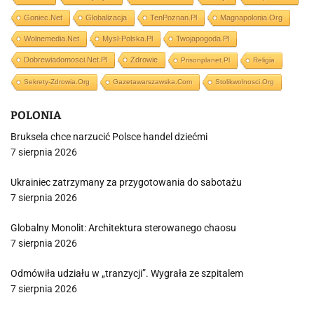
Goniec.net
Globalizacja
TenPoznan.pl
Magnapolonia.org
Wolnemedia.net
Mysl-Polska.pl
Twojapogoda.pl
Dobrewiadomosci.net.pl
Zdrowie
Prisonplanet.pl
Religia
Sekrety-Zdrowia.org
Gazetawarszawska.com
Stolikwolnosci.org
POLONIA
Bruksela chce narzucić Polsce handel dziećmi
7 sierpnia 2026
Ukrainiec zatrzymany za przygotowania do sabotażu
7 sierpnia 2026
Globalny Monolit: Architektura sterowanego chaosu
7 sierpnia 2026
Odmówiła udziału w „tranzycji”. Wygrała ze szpitalem
7 sierpnia 2026