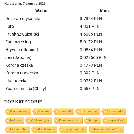
Kurs z dnia: 7 sierpnia 2026
Waluta
Kurs
Dolar amerykański
3.7324 PLN
Euro
4.301 PLN
Frank szwajcarski
4.6005 PLN
Funt szterling
5.0172 PLN
Hrywna (Ukraina)
0.0834 PLN
Jen (Japonia)
0.023565 PLN
Korona czeska
0.1773 PLN
Korona norweska
0.392 PLN
Lira turecka
0.0782 PLN
Yuan renminbi (Chiny)
0.553 PLN
TOP KATEGORIE
Wiadomości
Poznań
Kresy.pl
Epoznan.pl
Nczas.info
Polonia
Publicystyka
Dziennik.com
Rosja
Dlapolski.pl
Goniec.net
Globalizacja
TenPoznan.pl
Magnapolonia.org