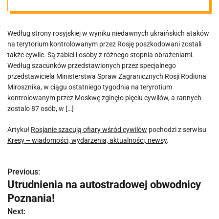
Według strony rosyjskiej w wyniku niedawnych ukraińskich ataków
na terytorium kontrolowanym przez Rosję poszkodowani zostali
także cywile. Są zabici i osoby z różnego stopnia obrażeniami.
Według szacunków przedstawionych przez specjalnego
przedstawiciela Ministerstwa Spraw Zagranicznych Rosji Rodiona
Mirosznika, w ciągu ostatniego tygodnia na teryrotium
kontrolowanym przez Moskwę zginęło pięciu cywilów, a rannych
zostalo 87 osób, w […]
Artykuł
Rosjanie szacują ofiary wśród cywilów
pochodzi z serwisu
Kresy – wiadomości, wydarzenia, aktualności, newsy
.
Previous:
N
Utrudnienia na autostradowej obwodnicy
a
Poznania!
w
Next: