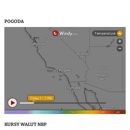
POGODA
KURSY WALUT NBP