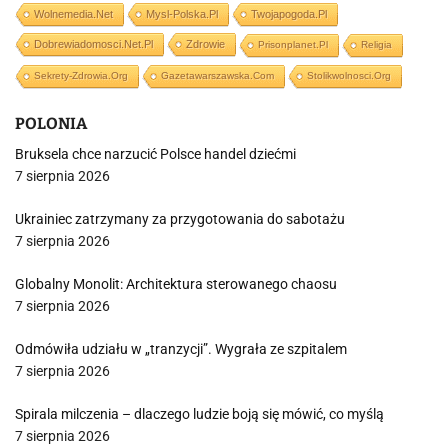
Wolnemedia.net
Mysl-Polska.pl
Twojapogoda.pl
Dobrewiadomosci.net.pl
Zdrowie
Prisonplanet.pl
Religia
Sekrety-Zdrowia.org
Gazetawarszawska.com
Stolikwolnosci.org
POLONIA
Bruksela chce narzucić Polsce handel dziećmi
7 sierpnia 2026
Ukrainiec zatrzymany za przygotowania do sabotażu
7 sierpnia 2026
Globalny Monolit: Architektura sterowanego chaosu
7 sierpnia 2026
Odmówiła udziału w „tranzycji”. Wygrała ze szpitalem
7 sierpnia 2026
Spirala milczenia – dlaczego ludzie boją się mówić, co myślą
7 sierpnia 2026