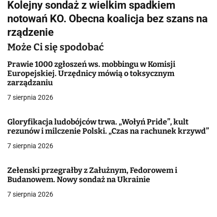
Kolejny sondaż z wielkim spadkiem
i
notowań KO. Obecna koalicja bez szans na
g
rządzenie
a
Może Ci się spodobać
c
Prawie 1000 zgłoszeń ws. mobbingu w Komisji
Europejskiej. Urzędnicy mówią o toksycznym
j
zarządzaniu
7 sierpnia 2026
a
w
Gloryfikacja ludobójców trwa. „Wołyń Pride”, kult
rezunów i milczenie Polski. „Czas na rachunek krzywd”
p
7 sierpnia 2026
i
Zełenski przegrałby z Załużnym, Fedorowem i
s
Budanowem. Nowy sondaż na Ukrainie
u
7 sierpnia 2026