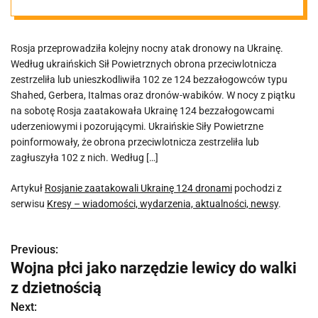
Rosja przeprowadziła kolejny nocny atak dronowy na Ukrainę.
Według ukraińskich Sił Powietrznych obrona przeciwlotnicza
zestrzeliła lub unieszkodliwiła 102 ze 124 bezzałogowców typu
Shahed, Gerbera, Italmas oraz dronów-wabików. W nocy z piątku
na sobotę Rosja zaatakowała Ukrainę 124 bezzałogowcami
uderzeniowymi i pozorującymi. Ukraińskie Siły Powietrzne
poinformowały, że obrona przeciwlotnicza zestrzeliła lub
zagłuszyła 102 z nich. Według […]
Artykuł
Rosjanie zaatakowali Ukrainę 124 dronami
pochodzi z
serwisu
Kresy – wiadomości, wydarzenia, aktualności, newsy
.
Previous:
N
Wojna płci jako narzędzie lewicy do walki
a
z dzietnością
w
Next: