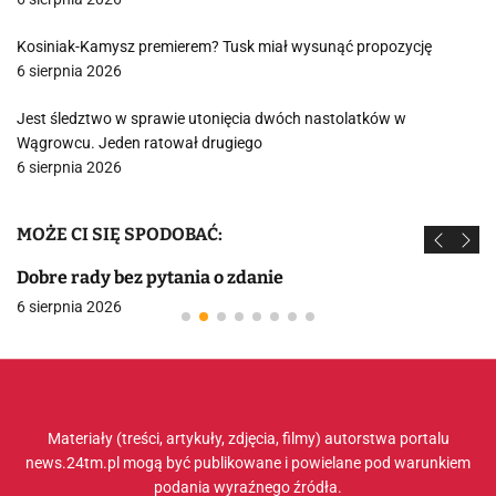
Kosiniak-Kamysz premierem? Tusk miał wysunąć propozycję
6 sierpnia 2026
Jest śledztwo w sprawie utonięcia dwóch nastolatków w
Wągrowcu. Jeden ratował drugiego
6 sierpnia 2026
MOŻE CI SIĘ SPODOBAĆ:
Dobre rady bez pytania o zdanie
6 sierpnia 2026
Materiały (treści, artykuły, zdjęcia, filmy) autorstwa portalu
news.24tm.pl mogą być publikowane i powielane pod warunkiem
podania wyraźnego źródła.