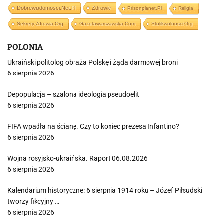
Dobrewiadomosci.net.pl
Zdrowie
Prisonplanet.pl
Religia
Sekrety-Zdrowia.org
Gazetawarszawska.com
Stolikwolnosci.org
POLONIA
Ukraiński politolog obraża Polskę i żąda darmowej broni
6 sierpnia 2026
Depopulacja – szalona ideologia pseudoelit
6 sierpnia 2026
FIFA wpadła na ścianę. Czy to koniec prezesa Infantino?
6 sierpnia 2026
Wojna rosyjsko-ukraińska. Raport 06.08.2026
6 sierpnia 2026
Kalendarium historyczne: 6 sierpnia 1914 roku – Józef Piłsudski
tworzy fikcyjny …
6 sierpnia 2026