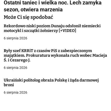
Ostatni taniec i wielka noc. Lech zamyka
i
sezon, otwiera marzenia
g
Może Ci się spodobać
a
Rekordowo niski poziom Dunaju odsłonił niemiecki
motocykl i szczątki żołnierzy [+VIDEO]
c
6 sierpnia 2026
j
Były szef KRRiT z czasów PiS z zabezpieczonym
a
majątkiem. Prokuratura wykonała ruch wobec Macieja
Ś. i Cezarego J.
w
6 sierpnia 2026
p
i
Ukraiński politolog obraża Polskę i żąda darmowej
broni
s
6 sierpnia 2026
u