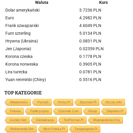
Waluta
Kurs
Dolar amerykański
3.7236 PLN
Euro
4.2982 PLN
Frank szwajcarski
4.6049 PLN
Funt szterling
5.0134 PLN
Hrywna (Ukraina)
0.0831 PLN
Jen (Japonia)
0.02359 PLN
Korona czeska
0.1778 PLN
Korona norweska
0.3905 PLN
Lira turecka
0.0781 PLN
Yuan renminbi (Chiny)
0.5516 PLN
TOP KATEGORIE
Wiadomości
Poznań
Kresy.pl
Epoznan.pl
Nczas.info
Polonia
Publicystyka
Dziennik.com
Rosja
Dlapolski.pl
Goniec.net
Globalizacja
TenPoznan.pl
Magnapolonia.org
Wolnemedia.net
Mysl-Polska.pl
Twojapogoda.pl