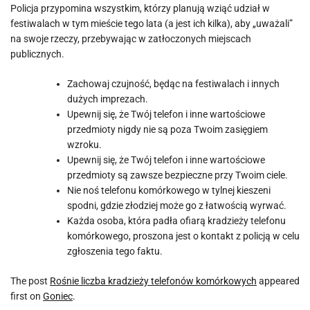
Policja przypomina wszystkim, którzy planują wziąć udział w
festiwalach w tym mieście tego lata (a jest ich kilka), aby „uważali”
na swoje rzeczy, przebywając w zatłoczonych miejscach
publicznych.
Zachowaj czujność, będąc na festiwalach i innych
dużych imprezach.
Upewnij się, że Twój telefon i inne wartościowe
przedmioty nigdy nie są poza Twoim zasięgiem
wzroku.
Upewnij się, że Twój telefon i inne wartościowe
przedmioty są zawsze bezpieczne przy Twoim ciele.
Nie noś telefonu komórkowego w tylnej kieszeni
spodni, gdzie złodziej może go z łatwością wyrwać.
Każda osoba, która padła ofiarą kradzieży telefonu
komórkowego, proszona jest o kontakt z policją w celu
zgłoszenia tego faktu.
The post
Rośnie liczba kradzieży telefonów komórkowych
appeared
first on
Goniec
.