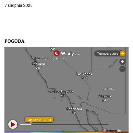
i
7 sierpnia 2026
s
u
POGODA