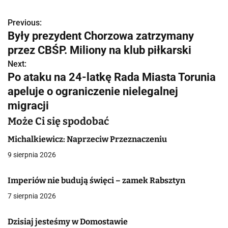
Previous:
N
Były prezydent Chorzowa zatrzymany
a
przez CBŚP. Miliony na klub piłkarski
w
Next:
Po ataku na 24-latkę Rada Miasta Torunia
i
apeluje o ograniczenie nielegalnej
g
migracji
a
Może Ci się spodobać
c
Michalkiewicz: Naprzeciw Przeznaczeniu
9 sierpnia 2026
j
a
Imperiów nie budują święci – zamek Rabsztyn
7 sierpnia 2026
w
p
Dzisiaj jesteśmy w Domostawie