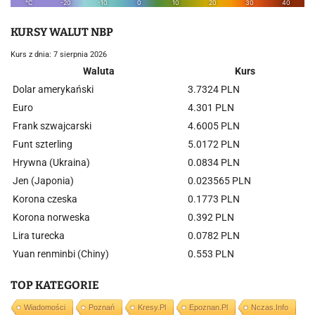
KURSY WALUT NBP
Kurs z dnia: 7 sierpnia 2026
Waluta
Kurs
Dolar amerykański
3.7324 PLN
Euro
4.301 PLN
Frank szwajcarski
4.6005 PLN
Funt szterling
5.0172 PLN
Hrywna (Ukraina)
0.0834 PLN
Jen (Japonia)
0.023565 PLN
Korona czeska
0.1773 PLN
Korona norweska
0.392 PLN
Lira turecka
0.0782 PLN
Yuan renminbi (Chiny)
0.553 PLN
TOP KATEGORIE
Wiadomości
Poznań
Kresy.pl
Epoznan.pl
Nczas.info