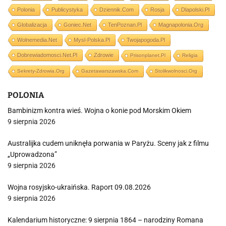
Polonia
Publicystyka
Dziennik.com
Rosja
Dlapolski.pl
Globalizacja
Goniec.net
TenPoznan.pl
Magnapolonia.org
Wolnemedia.net
Mysl-Polska.pl
Twojapogoda.pl
Dobrewiadomosci.net.pl
Zdrowie
Prisonplanet.pl
Religia
Sekrety-Zdrowia.org
Gazetawarszawska.com
Stolikwolnosci.org
POLONIA
Bambinizm kontra wieś. Wojna o konie pod Morskim Okiem
9 sierpnia 2026
Australijka cudem uniknęła porwania w Paryżu. Sceny jak z filmu
„Uprowadzona”
9 sierpnia 2026
Wojna rosyjsko-ukraińska. Raport 09.08.2026
9 sierpnia 2026
Kalendarium historyczne: 9 sierpnia 1864 – narodziny Romana