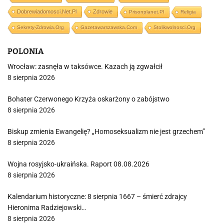
Dobrewiadomosci.net.pl
Zdrowie
Prisonplanet.pl
Religia
Sekrety-Zdrowia.org
Gazetawarszawska.com
Stolikwolnosci.org
POLONIA
Wrocław: zasnęła w taksówce. Kazach ją zgwałcił
8 sierpnia 2026
Bohater Czerwonego Krzyża oskarżony o zabójstwo
8 sierpnia 2026
Biskup zmienia Ewangelię? „Homoseksualizm nie jest grzechem”
8 sierpnia 2026
Wojna rosyjsko-ukraińska. Raport 08.08.2026
8 sierpnia 2026
Kalendarium historyczne: 8 sierpnia 1667 – śmierć zdrajcy
Hieronima Radziejowski…
8 sierpnia 2026