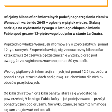
jest porażająca
Oficjalny bilans ofiar śmiertelnych podwójnego trzęsienia ziemi w
Wenezueli wzrósł do 2645 – ogłosiły w piątek władze. Słabną
nadzieje na wydostanie żywego 9-letniego chłopca o imieniu
Fabio spod gruzów 12-piętrowego budynku w stanie La Guaira.
Poprzednio władze Wenezueli informowały o 2595 zabitych i ponad
12 tys. rannych. Eksperci obawiają się, że ostateczny bilans ofiar
kataklizmu z 24 czerwca będzie znacznie wyższy, biorąc pod
uwagę, że za zaginione uznawano ponad 50 tys. osób.
Według piątkowych informacji rannych jest ponad 12,6 tys. osób, a
ponad 15 tys. straciło dach nad głową. Uruchomiono dla nich 59
obozów przejściowych.
Od kilku dni ratownicy z kilku państw starali się wydostać na
powierzchnię 9-letniego Fabia, który – jak podejrzewano – przeżył
ponad tydzień pod gruzami. Nie wykluczano, że razem z nim mogą
się tam znajdować inni ocalali.