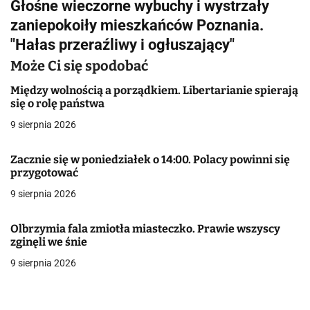
Głośne wieczorne wybuchy i wystrzały
i
zaniepokoiły mieszkańców Poznania.
g
"Hałas przeraźliwy i ogłuszający"
a
Może Ci się spodobać
c
Między wolnością a porządkiem. Libertarianie spierają
się o rolę państwa
j
9 sierpnia 2026
a
Zacznie się w poniedziałek o 14:00. Polacy powinni się
w
przygotować
9 sierpnia 2026
p
i
Olbrzymia fala zmiotła miasteczko. Prawie wszyscy
zginęli we śnie
s
9 sierpnia 2026
u