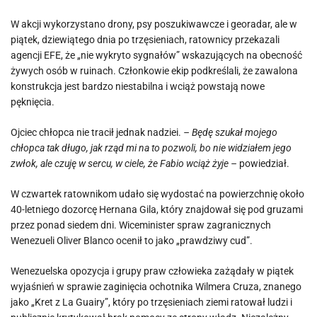
W akcji wykorzystano drony, psy poszukiwawcze i georadar, ale w
piątek, dziewiątego dnia po trzęsieniach, ratownicy przekazali
agencji EFE, że „nie wykryto sygnałów” wskazujących na obecność
żywych osób w ruinach. Członkowie ekip podkreślali, że zawalona
konstrukcja jest bardzo niestabilna i wciąż powstają nowe
pęknięcia.
Ojciec chłopca nie tracił jednak nadziei.
– Będę szukał mojego
chłopca tak długo, jak rząd mi na to pozwoli, bo nie widziałem jego
zwłok, ale czuję w sercu, w ciele, że Fabio wciąż żyje –
powiedział.
W czwartek ratownikom udało się wydostać na powierzchnię około
40-letniego dozorcę Hernana Gila, który znajdował się pod gruzami
przez ponad siedem dni. Wiceminister spraw zagranicznych
Wenezueli Oliver Blanco ocenił to jako „prawdziwy cud”.
Wenezuelska opozycja i grupy praw człowieka zażądały w piątek
wyjaśnień w sprawie zaginięcia ochotnika Wilmera Cruza, znanego
jako „Kret z La Guairy”, który po trzęsieniach ziemi ratował ludzi i