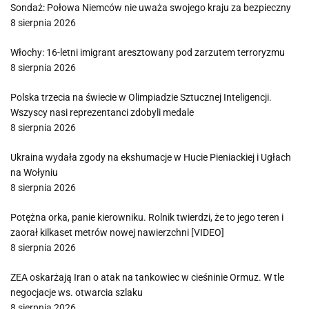
Sondaż: Połowa Niemców nie uważa swojego kraju za bezpieczny
8 sierpnia 2026
Włochy: 16-letni imigrant aresztowany pod zarzutem terroryzmu
8 sierpnia 2026
Polska trzecia na świecie w Olimpiadzie Sztucznej Inteligencji.
Wszyscy nasi reprezentanci zdobyli medale
8 sierpnia 2026
Ukraina wydała zgody na ekshumacje w Hucie Pieniackiej i Ugłach
na Wołyniu
8 sierpnia 2026
Potężna orka, panie kierowniku. Rolnik twierdzi, że to jego teren i
zaorał kilkaset metrów nowej nawierzchni [VIDEO]
8 sierpnia 2026
ZEA oskarżają Iran o atak na tankowiec w cieśninie Ormuz. W tle
negocjacje ws. otwarcia szlaku
8 sierpnia 2026