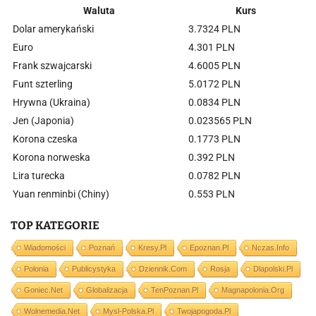
Waluta
Kurs
Dolar amerykański
3.7324 PLN
Euro
4.301 PLN
Frank szwajcarski
4.6005 PLN
Funt szterling
5.0172 PLN
Hrywna (Ukraina)
0.0834 PLN
Jen (Japonia)
0.023565 PLN
Korona czeska
0.1773 PLN
Korona norweska
0.392 PLN
Lira turecka
0.0782 PLN
Yuan renminbi (Chiny)
0.553 PLN
TOP KATEGORIE
Wiadomości
Poznań
Kresy.pl
Epoznan.pl
Nczas.info
Polonia
Publicystyka
Dziennik.com
Rosja
Dlapolski.pl
Goniec.net
Globalizacja
TenPoznan.pl
Magnapolonia.org
Wolnemedia.net
Mysl-Polska.pl
Twojapogoda.pl