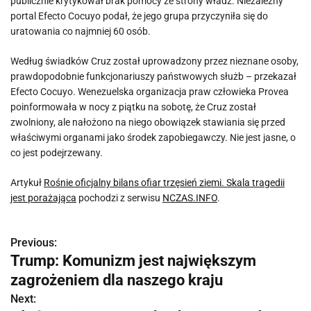
publicznie krytykował brak pomocy ze strony władz. Niezależny
portal Efecto Cocuyo podał, że jego grupa przyczyniła się do
uratowania co najmniej 60 osób.
Według świadków Cruz został uprowadzony przez nieznane osoby,
prawdopodobnie funkcjonariuszy państwowych służb – przekazał
Efecto Cocuyo. Wenezuelska organizacja praw człowieka Provea
poinformowała w nocy z piątku na sobotę, że Cruz został
zwolniony, ale nałożono na niego obowiązek stawiania się przed
właściwymi organami jako środek zapobiegawczy. Nie jest jasne, o
co jest podejrzewany.
Artykuł
Rośnie oficjalny bilans ofiar trzęsień ziemi. Skala tragedii
jest porażająca
pochodzi z serwisu
NCZAS.INFO
.
Previous:
N
Trump: Komunizm jest największym
a
zagrożeniem dla naszego kraju
w
Next: