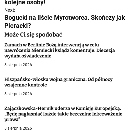
w
kolejne osoby!
Next:
i
Bogucki na liście Myrotworca. Skończy jak
g
Pieracki?
a
Może Ci się spodobać
c
Zamach w Berlinie Bożą interwencją w celu
nawrócenia Niemiecki ksiądz komentuje. Diecezja
j
wydała oświadczenie
8 sierpnia 2026
a
w
Hiszpańsko-włoska wojna graniczna. Od północy
wzajemne kontrole
p
8 sierpnia 2026
i
Zajączkowska-Hernik uderza w Komisję Europejską.
s
„Będę nagłaśniać każde takie bezczelne lekceważenie
prawa”
u
8 sierpnia 2026