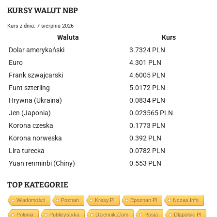
KURSY WALUT NBP
Kurs z dnia: 7 sierpnia 2026
Waluta
Kurs
Dolar amerykański
3.7324 PLN
Euro
4.301 PLN
Frank szwajcarski
4.6005 PLN
Funt szterling
5.0172 PLN
Hrywna (Ukraina)
0.0834 PLN
Jen (Japonia)
0.023565 PLN
Korona czeska
0.1773 PLN
Korona norweska
0.392 PLN
Lira turecka
0.0782 PLN
Yuan renminbi (Chiny)
0.553 PLN
TOP KATEGORIE
Wiadomości
Poznań
Kresy.pl
Epoznan.pl
Nczas.info
Polonia
Publicystyka
Dziennik.com
Rosja
Dlapolski.pl