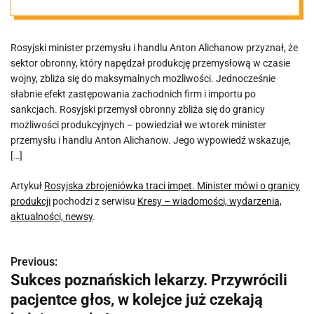
o granicy
Rosyjski minister przemysłu i handlu Anton Alichanow przyznał, że
produkcji
sektor obronny, który napędzał produkcję przemysłową w czasie
wojny, zbliża się do maksymalnych możliwości. Jednocześnie
słabnie efekt zastępowania zachodnich firm i importu po
sankcjach. Rosyjski przemysł obronny zbliża się do granicy
możliwości produkcyjnych – powiedział we wtorek minister
przemysłu i handlu Anton Alichanow. Jego wypowiedź wskazuje,
[…]
Artykuł
Rosyjska zbrojeniówka traci impet. Minister mówi o granicy
produkcji
pochodzi z serwisu
Kresy – wiadomości, wydarzenia,
aktualności, newsy
.
Previous:
N
Sukces poznańskich lekarzy. Przywrócili
a
pacjentce głos, w kolejce już czekają