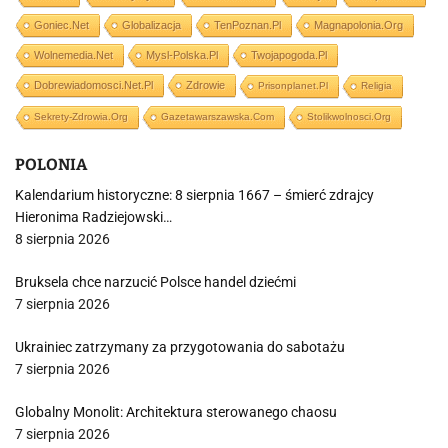
Goniec.net
Globalizacja
TenPoznan.pl
Magnapolonia.org
Wolnemedia.net
Mysl-Polska.pl
Twojapogoda.pl
Dobrewiadomosci.net.pl
Zdrowie
Prisonplanet.pl
Religia
Sekrety-Zdrowia.org
Gazetawarszawska.com
Stolikwolnosci.org
POLONIA
Kalendarium historyczne: 8 sierpnia 1667 – śmierć zdrajcy
Hieronima Radziejowski…
8 sierpnia 2026
Bruksela chce narzucić Polsce handel dziećmi
7 sierpnia 2026
Ukrainiec zatrzymany za przygotowania do sabotażu
7 sierpnia 2026
Globalny Monolit: Architektura sterowanego chaosu
7 sierpnia 2026