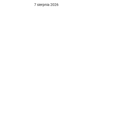
13,1 mln hrywien kaucji [+FOTO]
7 sierpnia 2026