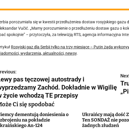
erbia porozumiała się w kwestii przedłużeniea dostaw rosyjskiego gazu
leksandar Vučić. „Mamy porozumienie o przedłużeniu dostaw gazu o kolejn
pać spokojnie” – przytoczyła, za telewizją RTS, agencja informacyjna Inte
rtykuł
Rosyjski gaz dla Serbii tylko na trzy miesiące – Putin żąda wyk
iadomości, wydarzenia, aktualności, newsy
.
revious:
N
Next
Lewy pas tęczowej autostrady i
Tr
a
wyprzedzamy Zachód. Dokładnie w Wigilię
„Pi
w
w życie wchodzą TE przepisy
Może Ci się spodobać
iemcy dementują doniesienia o
Ukraińcy mają dość Z
g
zbrojeniu na pokładzie
Ten SONDAŻ nie pozo
kraińskiego An-124
żadnych złudzeń
a