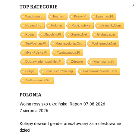
7
TOP KATEGORIE
Wiadomości
Poznań
Kresy.pl
Epoznan.pl
j
Nczas.info
Polonia
Publicystyka
Dziennik.com
Rosja
Dlapolski.pl
Goniec.net
Globalizacja
TenPoznan.pl
Magnapolonia.org
Wolnemedia.net
Mysl-Polska.pl
Twojapogoda.pl
Dobrewiadomosci.net.pl
Zdrowie
Prisonplanet.pl
i
Religia
Sekrety-Zdrowia.org
Gazetawarszawska.com
Stolikwolnosci.org
POLONIA
Wojna rosyjsko-ukraińska. Raport 07.08.2026
7 sierpnia 2026
Kolejny dewiant gender aresztowany za molestowanie
dzieci