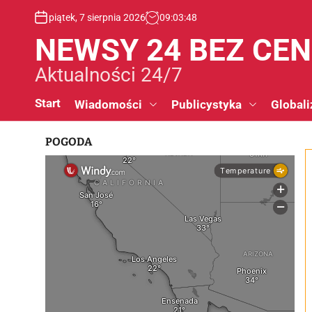
S
piątek, 7 sierpnia 2026
09
:
03
:
49
k
i
NEWSY 24 BEZ CE
p
t
Aktualności 24/7
o
c
Start
Wiadomości
Publicystyka
Globali
o
n
POGODA
t
e
n
t