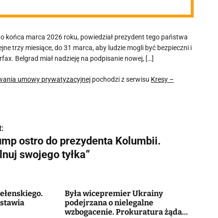
 do końca marca 2026 roku, powiedział prezydent tego państwa
e trzy miesiące, do 31 marca, aby ludzie mogli być bezpieczni i
rfax. Belgrad miał nadzieję na podpisanie nowej, […]
onywania umowy prywatyzacyjnej
pochodzi z serwisu
Kresy –
:
ump ostro do prezydenta Kolumbii.
lnuj swojego tyłka”
ełenskiego.
Była wicepremier Ukrainy
stawia
podejrzana o nielegalne
wzbogacenie. Prokuratura żąda