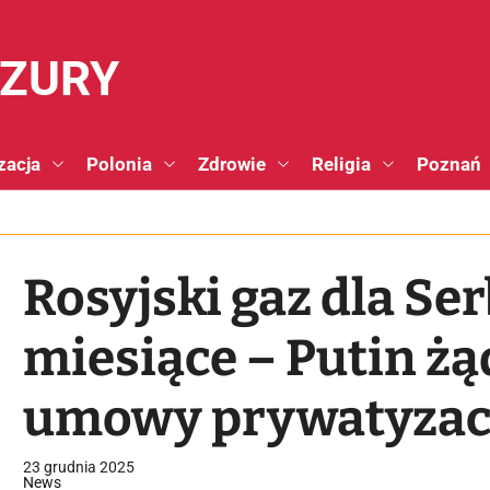
NZURY
zacja
Polonia
Zdrowie
Religia
Poznań
Rosyjski gaz dla Ser
miesiące – Putin 
umowy prywatyzac
23 grudnia 2025
News