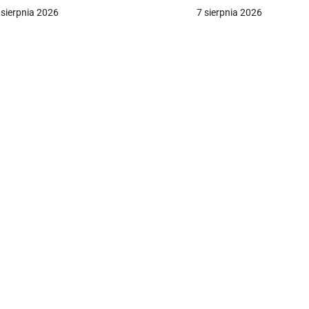
 sierpnia 2026
7 sierpnia 2026
c
a
w
p
s
u