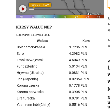
S
A
KURSY WALUT NBP
s
Kurs z dnia: 6 sierpnia 2026
A
Waluta
Kurs
w
Dolar amerykański
3.7236 PLN
Euro
4.2982 PLN
Frank szwajcarski
4.6049 PLN
P
Funt szterling
5.0134 PLN
Hrywna (Ukraina)
0.0831 PLN
Jen (Japonia)
0.02359 PLN
Korona czeska
0.1778 PLN
i
Korona norweska
0.3905 PLN
N
Lira turecka
0.0781 PLN
u
Yuan renminbi (Chiny)
0.5516 PLN
u