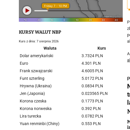
P
z
KURSY WALUT NBP
p
a
Kurs z dnia: 7 sierpnia 2026
Waluta
Kurs
A
Dolar amerykański
3.7324 PLN
a
Euro
4.301 PLN
Frank szwajcarski
4.6005 PLN
Funt szterling
5.0172 PLN
P
Hrywna (Ukraina)
0.0834 PLN
Jen (Japonia)
0.023565 PLN
Korona czeska
0.1773 PLN
l
Korona norweska
0.392 PLN
i
Lira turecka
0.0782 PLN
M
Yuan renminbi (Chiny)
0.553 PLN
i