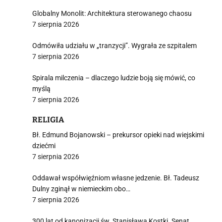
Globalny Monolit: Architektura sterowanego chaosu
7 sierpnia 2026
Odmówiła udziału w „tranzycji”. Wygrała ze szpitalem
7 sierpnia 2026
Spirala milczenia – dlaczego ludzie boją się mówić, co
myślą
7 sierpnia 2026
RELIGIA
Bł. Edmund Bojanowski – prekursor opieki nad wiejskimi
dziećmi
7 sierpnia 2026
Oddawał współwięźniom własne jedzenie. Bł. Tadeusz
Dulny zginął w niemieckim obo…
7 sierpnia 2026
300 lat od kanonizacji św. Stanisława Kostki. Senat