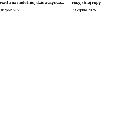
wałtu na nieletniej dziewczynce.
rosyjskiej ropy
a
olicja wszczęła śledztwo
 sierpnia 2026
7 sierpnia 2026
c
a
w
p
s
u