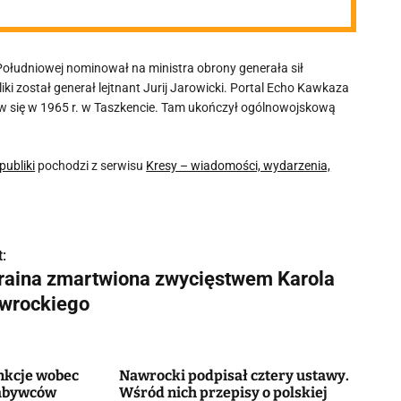
 Południowej nominował na ministra obrony generała sił
i został generał lejtnant Jurij Jarowicki. Portal Echo Kawkaza
ził w się w 1965 r. w Taszkencie. Tam ukończył ogólnowojskową
publiki
pochodzi z serwisu
Kresy – wiadomości, wydarzenia,
:
raina zmartwiona zwycięstwem Karola
wrockiego
nkcje wobec
Nawrocki podpisał cztery ustawy.
nabywców
Wśród nich przepisy o polskiej