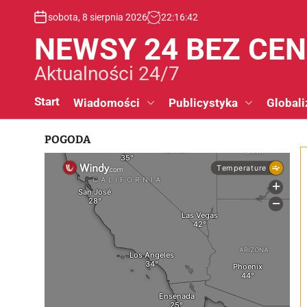
S
sobota, 8 sierpnia 2026
22
:
16
:
43
k
i
NEWSY 24 BEZ CE
p
t
Aktualności 24/7
o
c
Start
Wiadomości
Publicystyka
Globali
o
n
POGODA
t
e
n
t