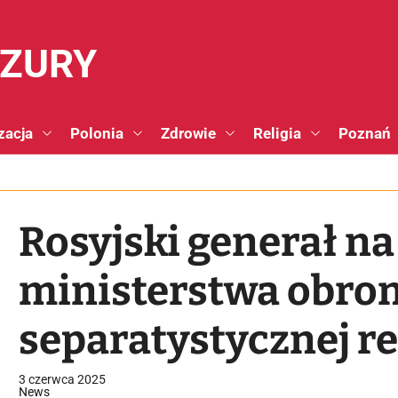
NZURY
zacja
Polonia
Zdrowie
Religia
Poznań
Rosyjski generał na
ministerstwa obro
separatystycznej re
3 czerwca 2025
News