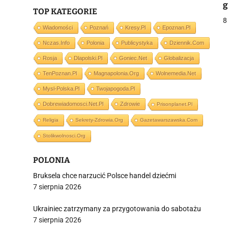
g
TOP KATEGORIE
P
8
Wiadomości
Poznań
Kresy.pl
Epoznan.pl
Nczas.info
Polonia
Publicystyka
Dziennik.com
j
Rosja
Dlapolski.pl
Goniec.net
Globalizacja
TenPoznan.pl
Magnapolonia.org
Wolnemedia.net
Mysl-Polska.pl
Twojapogoda.pl
Dobrewiadomosci.net.pl
Zdrowie
Prisonplanet.pl
Religia
Sekrety-Zdrowia.org
Gazetawarszawska.com
i
Stolikwolnosci.org
POLONIA
Bruksela chce narzucić Polsce handel dziećmi
7 sierpnia 2026
Ukrainiec zatrzymany za przygotowania do sabotażu
7 sierpnia 2026