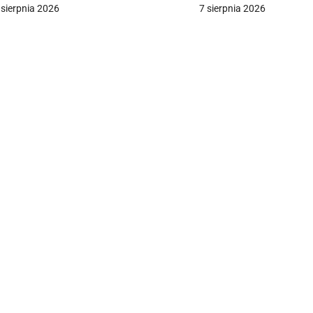
ezrobotnych Ukraińców
 sierpnia 2026
7 sierpnia 2026
a
c
a
w
p
s
u