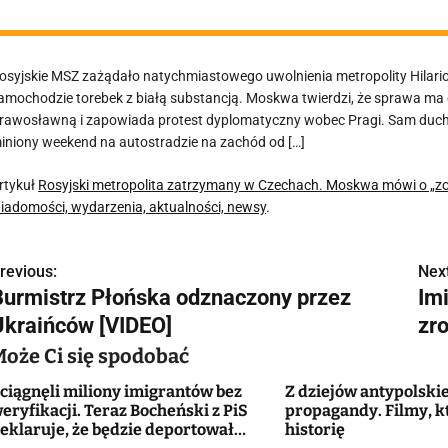
osyjskie MSZ zażądało natychmiastowego uwolnienia metropolity Hilario
amochodzie torebek z białą substancją. Moskwa twierdzi, że sprawa ma
rawosławną i zapowiada protest dyplomatyczny wobec Pragi. Sam ducho
iniony weekend na autostradzie na zachód od […]
rtykuł
Rosyjski metropolita zatrzymany w Czechach. Moskwa mówi o „z
iadomości, wydarzenia, aktualności, newsy
.
revious:
Next
N
Burmistrz Płońska odznaczony przez
Imi
a
Ukraińców [VIDEO]
zro
w
Może Ci się spodobać
ciągnęli miliony imigrantów bez
Z dziejów antypolskie
eryfikacji. Teraz Bocheński z PiS
propagandy. Filmy, k
g
eklaruje, że będzie deportował
historię