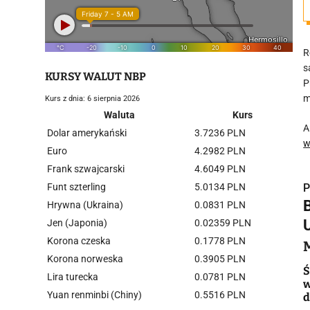
R
s
KURSY WALUT NBP
P
m
Kurs z dnia: 6 sierpnia 2026
Waluta
Kurs
A
Dolar amerykański
3.7236 PLN
w
Euro
4.2982 PLN
Frank szwajcarski
4.6049 PLN
Funt szterling
5.0134 PLN
P
Hrywna (Ukraina)
0.0831 PLN
Jen (Japonia)
0.02359 PLN
Korona czeska
0.1778 PLN
Korona norweska
0.3905 PLN
i
Ś
Lira turecka
0.0781 PLN
w
Yuan renminbi (Chiny)
0.5516 PLN
d