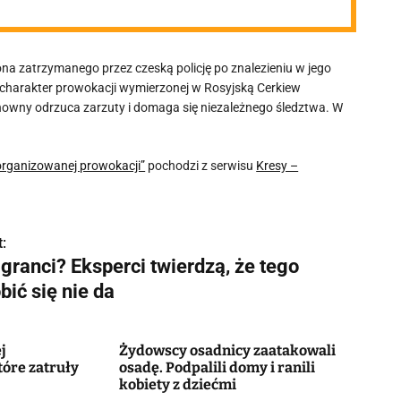
na zatrzymanego przez czeską policję po znalezieniu w jego
 charakter prowokacji wymierzonej w Rosyjską Cerkiew
wny odrzuca zarzuty i domaga się niezależnego śledztwa. W
organizowanej prowokacji”
pochodzi z serwisu
Kresy –
:
granci? Eksperci twierdzą, że tego
bić się nie da
j
Żydowscy osadnicy zaatakowali
tóre zatruły
osadę. Podpalili domy i ranili
kobiety z dziećmi