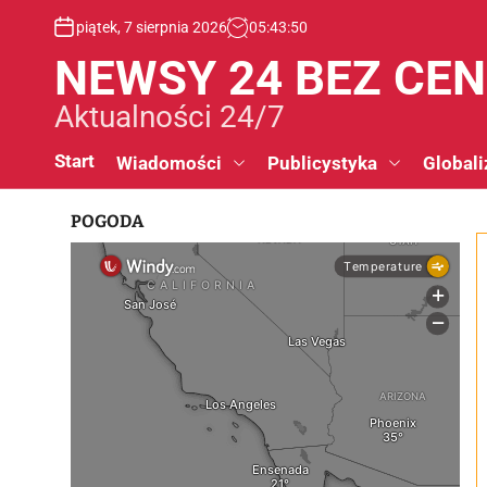
S
piątek, 7 sierpnia 2026
05
:
43
:
50
k
i
NEWSY 24 BEZ CE
p
t
Aktualności 24/7
o
c
Start
Wiadomości
Publicystyka
Globali
o
n
POGODA
t
e
n
t