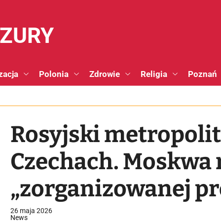
NZURY
zacja
Polonia
Zdrowie
Religia
Poznań
Rosyjski metropoli
Czechach. Moskwa 
„zorganizowanej pr
26 maja 2026
News