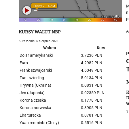
M
n
p
A
KURSY WALUT NBP
Kurs z dnia: 6 sierpnia 2026
Waluta
Kurs
P
Dolar amerykański
3.7236 PLN
Euro
4.2982 PLN
Frank szwajcarski
4.6049 PLN
Funt szterling
5.0134 PLN
i
Hrywna (Ukraina)
0.0831 PLN
K
Jen (Japonia)
0.02359 PLN
D
Korona czeska
0.1778 PLN
w
Korona norweska
0.3905 PLN
7
Lira turecka
0.0781 PLN
Yuan renminbi (Chiny)
0.5516 PLN
j