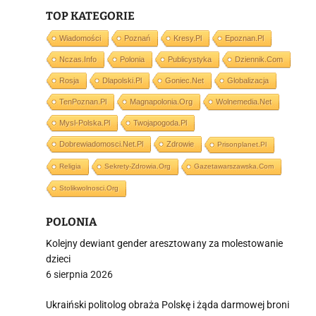
TOP KATEGORIE
Wiadomości
Poznań
Kresy.pl
Epoznan.pl
Nczas.info
Polonia
Publicystyka
Dziennik.com
Rosja
Dlapolski.pl
Goniec.net
Globalizacja
i
TenPoznan.pl
Magnapolonia.org
Wolnemedia.net
Mysl-Polska.pl
Twojapogoda.pl
Dobrewiadomosci.net.pl
Zdrowie
Prisonplanet.pl
Religia
Sekrety-Zdrowia.org
Gazetawarszawska.com
Stolikwolnosci.org
POLONIA
Kolejny dewiant gender aresztowany za molestowanie
dzieci
6 sierpnia 2026
Ukraiński politolog obraża Polskę i żąda darmowej broni