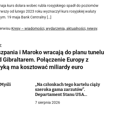
ja kurs dolara wobec rubla rosyjskiego spadł do poziomów
wszy od lutego 2023 roku wyznaczył kurs rosyjskiej waluty
owym. 19 maja Bank Centralny […]
serwisu
Kresy – wiadomości, wydarzenia, aktualności, newsy
.
:
szpania i Maroko wracają do planu tunelu
d Gibraltarem. Połączenie Europy z
ryką ma kosztować miliardy euro
 Myśli
„Na członkach tego kartelu ciąży
szeroka gama zarzutów”.
Departament Stanu USA
zaoferował ponad sto milionów
7 sierpnia 2026
dolarów za pomoc