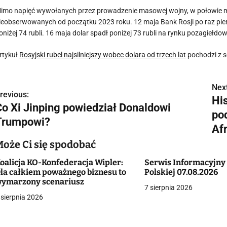
imo napięć wywołanych przez prowadzenie masowej wojny, w połowie ma
ieobserwowanych od początku 2023 roku. 12 maja Bank Rosji po raz pier
oniżej 74 rubli. 16 maja dolar spadł poniżej 73 rubli na rynku pozagiełd
rtykuł
Rosyjski rubel najsilniejszy wobec dolara od trzech lat
pochodzi z 
Next
N
revious:
Hi
Co Xi Jinping powiedział Donaldowi
a
po
Trumpowi?
w
Af
Może Ci się spodobać
oalicja KO-Konfederacja Wipler:
Serwis Informacyjny
g
la całkiem poważnego biznesu to
Polskiej 07.08.2026
ymarzony scenariusz
a
7 sierpnia 2026
 sierpnia 2026
c