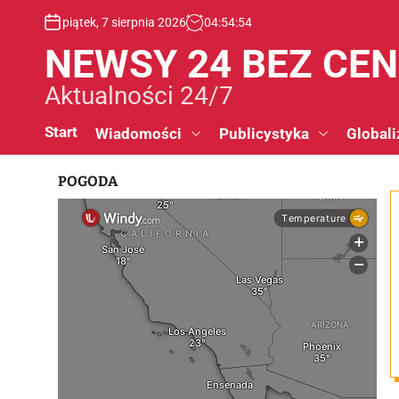
S
piątek, 7 sierpnia 2026
04
:
54
:
55
k
i
NEWSY 24 BEZ CE
p
t
Aktualności 24/7
o
c
Start
Wiadomości
Publicystyka
Globali
o
n
POGODA
t
e
n
t