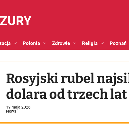
NZURY
zacja
Polonia
Zdrowie
Religia
Poznań
Rosyjski rubel najs
dolara od trzech lat
19 maja 2026
News