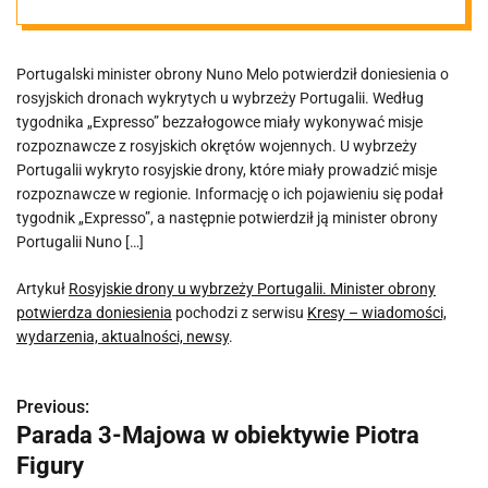
obrony
Portugalski minister obrony Nuno Melo potwierdził doniesienia o
potwierdza
rosyjskich dronach wykrytych u wybrzeży Portugalii. Według
tygodnika „Expresso” bezzałogowce miały wykonywać misje
doniesienia
rozpoznawcze z rosyjskich okrętów wojennych. U wybrzeży
Portugalii wykryto rosyjskie drony, które miały prowadzić misje
rozpoznawcze w regionie. Informację o ich pojawieniu się podał
tygodnik „Expresso”, a następnie potwierdził ją minister obrony
Portugalii Nuno […]
Artykuł
Rosyjskie drony u wybrzeży Portugalii. Minister obrony
potwierdza doniesienia
pochodzi z serwisu
Kresy – wiadomości,
wydarzenia, aktualności, newsy
.
Previous:
N
Parada 3-Majowa w obiektywie Piotra
a
Figury