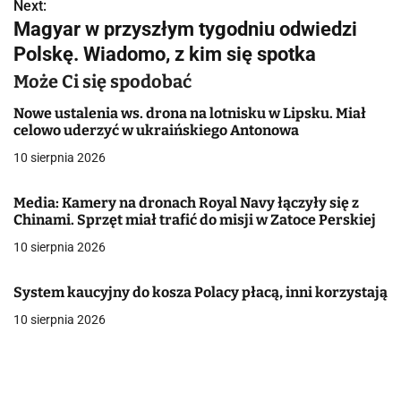
w
Next:
Magyar w przyszłym tygodniu odwiedzi
i
Polskę. Wiadomo, z kim się spotka
g
Może Ci się spodobać
a
Nowe ustalenia ws. drona na lotnisku w Lipsku. Miał
celowo uderzyć w ukraińskiego Antonowa
c
10 sierpnia 2026
j
Media: Kamery na dronach Royal Navy łączyły się z
a
Chinami. Sprzęt miał trafić do misji w Zatoce Perskiej
w
10 sierpnia 2026
p
System kaucyjny do kosza Polacy płacą, inni korzystają
i
10 sierpnia 2026
s
u