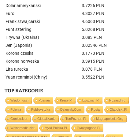
Dolar amerykański
3.7226 PLN
Euro
4.3037 PLN
Frank szwajcarski
4.6063 PLN
Funt szterling
5.0268 PLN
Hrywna (Ukraina)
0.083 PLN
Jen (Japonia)
0.02346 PLN
Korona czeska
0.1773 PLN
Korona norweska
0.3915 PLN
Lira turecka
0.078 PLN
Yuan renminbi (Chiny)
0.5522 PLN
TOP KATEGORIE
Wiadomości
Poznań
Kresy.pl
Epoznan.pl
Nczas.info
Polonia
Publicystyka
Dziennik.com
Rosja
Dlapolski.pl
Goniec.net
Globalizacja
TenPoznan.pl
Magnapolonia.org
Wolnemedia.net
Mysl-Polska.pl
Twojapogoda.pl