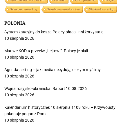
Dobrewiadomosci.net.pl
Zdrowie
Prisonplanet.pl
Religia
Sekrety-Zdrowia.org
Gazetawarszawska.com
Stolikwolnosci.org
POLONIA
System kaucyjny do kosza Polacy płacą, inni korzystają
10 sierpnia 2026
Marsze KOD-u przeciw „hejtowi”. Polacy je olali
10 sierpnia 2026
Agenda-setting – jak media decydują, o czym myślimy
10 sierpnia 2026
Wojna rosyjsko-ukraińska. Raport 10.08.2026
10 sierpnia 2026
Kalendarium historyczne: 10 sierpnia 1109 roku – Krzywousty
pokonuje pogan z Pom…
10 sierpnia 2026