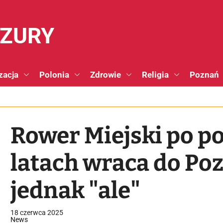
NZURY
zacja
Polonia
Zdrowie
Religia
Poznań
Rower Miejski po 
latach wraca do Poz
jednak "ale"
18 czerwca 2025
News