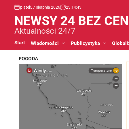
S
piątek, 7 sierpnia 2026
23
:
14
:
43
k
i
NEWSY 24 BEZ CE
p
t
Aktualności 24/7
o
c
Start
Wiadomości
Publicystyka
Globali
o
n
POGODA
t
e
n
t