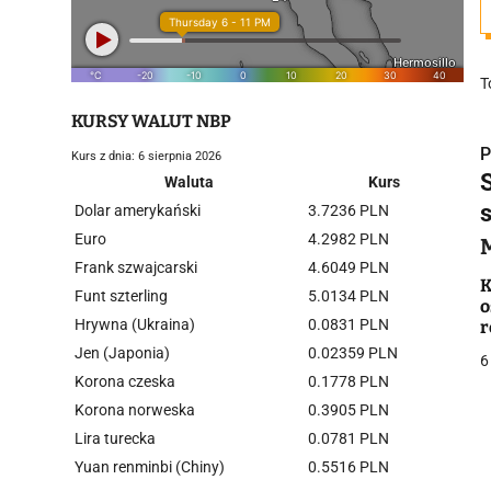
T
KURSY WALUT NBP
P
Kurs z dnia: 6 sierpnia 2026
Waluta
Kurs
Dolar amerykański
3.7236 PLN
Euro
4.2982 PLN
Frank szwajcarski
4.6049 PLN
i
K
Funt szterling
5.0134 PLN
o
Hrywna (Ukraina)
0.0831 PLN
r
Jen (Japonia)
0.02359 PLN
6
Korona czeska
0.1778 PLN
Korona norweska
0.3905 PLN
Lira turecka
0.0781 PLN
j
Yuan renminbi (Chiny)
0.5516 PLN