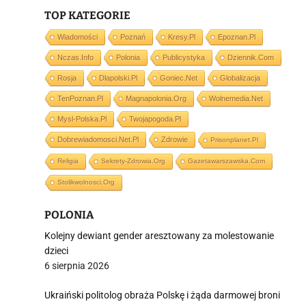
TOP KATEGORIE
Wiadomości
Poznań
Kresy.pl
Epoznan.pl
Nczas.info
Polonia
Publicystyka
Dziennik.com
i
Rosja
Dlapolski.pl
Goniec.net
Globalizacja
TenPoznan.pl
Magnapolonia.org
Wolnemedia.net
Mysl-Polska.pl
Twojapogoda.pl
Dobrewiadomosci.net.pl
Zdrowie
Prisonplanet.pl
Religia
Sekrety-Zdrowia.org
Gazetawarszawska.com
Stolikwolnosci.org
POLONIA
Kolejny dewiant gender aresztowany za molestowanie
dzieci
6 sierpnia 2026
Ukraiński politolog obraża Polskę i żąda darmowej broni