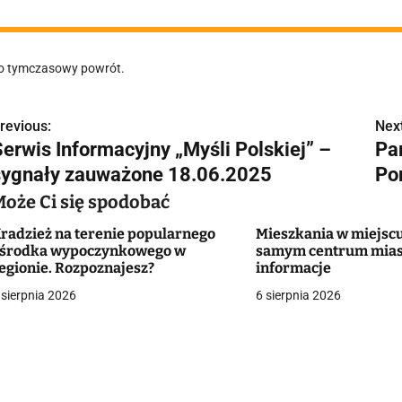
o tymczasowy powrót.
revious:
Next
N
Serwis Informacyjny „Myśli Polskiej” –
Par
a
sygnały zauważone 18.06.2025
Po
w
Może Ci się spodobać
radzież na terenie popularnego
Mieszkania w miejscu
środka wypoczynkowego w
samym centrum mias
g
egionie. Rozpoznajesz?
informacje
 sierpnia 2026
6 sierpnia 2026
a
c