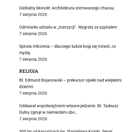
Globalny Monolit: Architektura sterowanego chaosu
7 sierpnia 2026
Odmówiła udziału w „tranzycji”. Wygrała ze szpitalem
7 sierpnia 2026
Spirala milczenia – dlaczego ludzie boją się mówić, co
myślą
7 sierpnia 2026
RELIGIA
Bł. Edmund Bojanowski – prekursor opieki nad wiejskimi
dziećmi
7 sierpnia 2026
Oddawał współwięźniom własne jedzenie. Bł. Tadeusz
Dulny zginął w niemieckim obo…
7 sierpnia 2026
300 lat od kanonizacji św. Stanisława Kostki. Senat