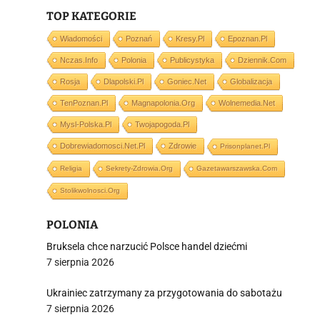
TOP KATEGORIE
Wiadomości
Poznań
Kresy.pl
Epoznan.pl
Nczas.info
Polonia
Publicystyka
Dziennik.com
i
Rosja
Dlapolski.pl
Goniec.net
Globalizacja
TenPoznan.pl
Magnapolonia.org
Wolnemedia.net
Mysl-Polska.pl
Twojapogoda.pl
Dobrewiadomosci.net.pl
Zdrowie
Prisonplanet.pl
Religia
Sekrety-Zdrowia.org
Gazetawarszawska.com
Stolikwolnosci.org
POLONIA
Bruksela chce narzucić Polsce handel dziećmi
7 sierpnia 2026
Ukrainiec zatrzymany za przygotowania do sabotażu
7 sierpnia 2026