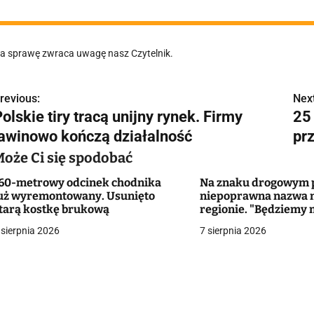
a sprawę zwraca uwagę nasz Czytelnik.
revious:
Next
N
olskie tiry tracą unijny rynek. Firmy
25
a
lawinowo kończą działalność
pr
w
Może Ci się spodobać
60-metrowy odcinek chodnika
Na znaku drogowym p
uż wyremontowany. Usunięto
niepoprawna nazwa 
g
tarą kostkę brukową
regionie. "Będziemy 
zmieniać dowody?"
 sierpnia 2026
7 sierpnia 2026
a
c