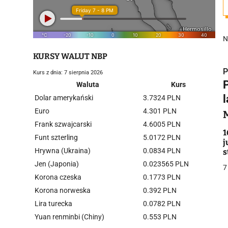
N
KURSY WALUT NBP
P
Kurs z dnia: 7 sierpnia 2026
P
Waluta
Kurs
Dolar amerykański
3.7324 PLN
Euro
4.301 PLN
Frank szwajcarski
4.6005 PLN
i
1
Funt szterling
5.0172 PLN
j
Hrywna (Ukraina)
0.0834 PLN
s
Jen (Japonia)
0.023565 PLN
7
Korona czeska
0.1773 PLN
Korona norweska
0.392 PLN
Lira turecka
0.0782 PLN
j
Yuan renminbi (Chiny)
0.553 PLN