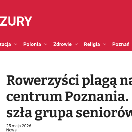
NZURY
zacja
Polonia
Zdrowie
Religia
Poznań
Rowerzyści plagą n
centrum Poznania.
szła grupa seniorów
rowerzyści ich nie o
25 maja 2026
News