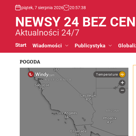
S
piątek, 7 sierpnia 2026
20
:
57
:
38
k
i
NEWSY 24 BEZ CE
p
t
Aktualności 24/7
o
c
Start
Wiadomości
Publicystyka
Globali
o
n
POGODA
t
e
n
t