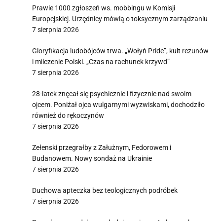
Prawie 1000 zgłoszeń ws. mobbingu w Komisji
Europejskiej. Urzędnicy mówią o toksycznym zarządzaniu
7 sierpnia 2026
Gloryfikacja ludobójców trwa. „Wołyń Pride”, kult rezunów
i milczenie Polski. „Czas na rachunek krzywd”
7 sierpnia 2026
28-latek znęcał się psychicznie i fizycznie nad swoim
ojcem. Poniżał ojca wulgarnymi wyzwiskami, dochodziło
również do rękoczynów
7 sierpnia 2026
Zełenski przegrałby z Załużnym, Fedorowem i
Budanowem. Nowy sondaż na Ukrainie
7 sierpnia 2026
Duchowa apteczka bez teologicznych podróbek
7 sierpnia 2026