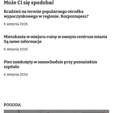
a
Może Ci się spodobać
c
Kradzież na terenie popularnego ośrodka
wypoczynkowego w regionie. Rozpoznajesz?
j
6 sierpnia 2026
a
Mieszkania w miejscu ruiny w samym centrum miasta
w
Są nowe informacje
6 sierpnia 2026
p
i
Pies zamknięty w samochodzie przy poznańskim
szpitalu
s
6 sierpnia 2026
u
POGODA