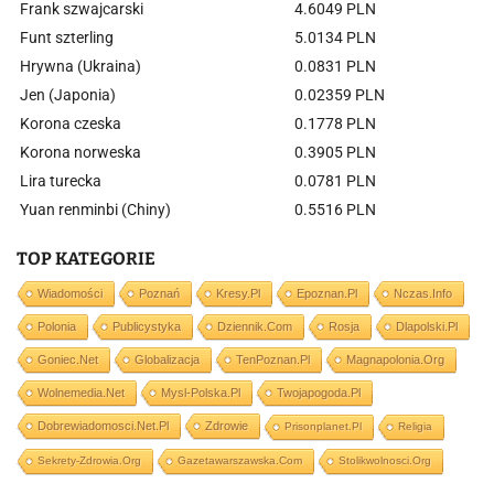
Frank szwajcarski
4.6049 PLN
Funt szterling
5.0134 PLN
Hrywna (Ukraina)
0.0831 PLN
Jen (Japonia)
0.02359 PLN
Korona czeska
0.1778 PLN
Korona norweska
0.3905 PLN
Lira turecka
0.0781 PLN
Yuan renminbi (Chiny)
0.5516 PLN
TOP KATEGORIE
Wiadomości
Poznań
Kresy.pl
Epoznan.pl
Nczas.info
Polonia
Publicystyka
Dziennik.com
Rosja
Dlapolski.pl
Goniec.net
Globalizacja
TenPoznan.pl
Magnapolonia.org
Wolnemedia.net
Mysl-Polska.pl
Twojapogoda.pl
Dobrewiadomosci.net.pl
Zdrowie
Prisonplanet.pl
Religia
Sekrety-Zdrowia.org
Gazetawarszawska.com
Stolikwolnosci.org