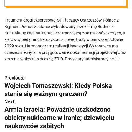
Fragment drogi ekspresowej S11 łączący Ostrzeszów Północ z
Kępnem Północ zostanie wybudowany przez firmę Budimex.
Kontrakt opiewa na kwotę przekraczającą 588 milionów złotych, a
kierowcy będą mogli korzystać z nowej trasy w pierwszej połowie
2029 roku. Harmonogram realizacji inwestycji Wykonawca ma
dziesięć miesięcy na przygotowanie dokumentacji projektowej oraz
złożenie wniosku o decyzję ZRID. Procedury administracyjne […]
Previous:
N
Wojciech Tomaszewski: Kiedy Polska
a
stanie się ważnym graczem?
w
Next:
Armia Izraela: Poważnie uszkodzono
i
obiekty nuklearne w Iranie; dziewięciu
g
naukowców zabitych