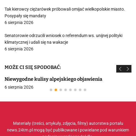
Tak kierowcy ciężarówek próbowali omijać wielkopolskie miasto.
Posypały się mandaty
6 sierpnia 2026
Senatorowie odrzucili wniosek o referendum ws. unijnej polityki
klimatycznej i udali się na wakacje
6 sierpnia 2026
MOŻE CI SIĘ SPODOBAĆ:
Niewygodne kulisy alpejskiego objawienia
6 sierpnia 2026
Materiały (treści, artykuły, zdjęcia, filmy) autorstwa portalu
news.24tm.pl mogą być publikowane i powielane pod warunkiem