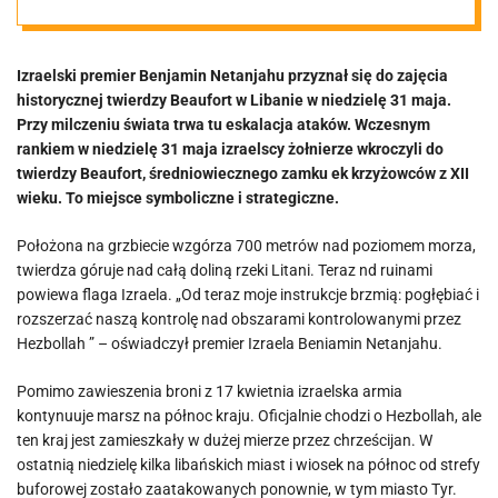
Liban. Świat
Izraelski premier Benjamin Netanjahu przyznał się do zajęcia
milczy
historycznej twierdzy Beaufort w Libanie w niedzielę 31 maja.
Przy milczeniu świata trwa tu eskalacja ataków. Wczesnym
rankiem w niedzielę 31 maja izraelscy żołnierze wkroczyli do
twierdzy Beaufort, średniowiecznego zamku ek krzyżowców z XII
wieku. To miejsce symboliczne i strategiczne.
Położona na grzbiecie wzgórza 700 metrów nad poziomem morza,
twierdza góruje nad całą doliną rzeki Litani. Teraz nd ruinami
powiewa flaga Izraela. „Od teraz moje instrukcje brzmią: pogłębiać i
rozszerzać naszą kontrolę nad obszarami kontrolowanymi przez
Hezbollah ” – oświadczył premier Izraela Beniamin Netanjahu.
Pomimo zawieszenia broni z 17 kwietnia izraelska armia
kontynuuje marsz na północ kraju. Oficjalnie chodzi o Hezbollah, ale
ten kraj jest zamieszkały w dużej mierze przez chrześcijan. W
ostatnią niedzielę kilka libańskich miast i wiosek na północ od strefy
buforowej zostało zaatakowanych ponownie, w tym miasto Tyr.