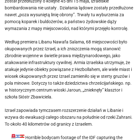
został przedłużony o kolejne 45 dni 15 maja, izraelskie
bombardowania nie ustały . Działania lądowe zostały przedłużone
nawet „poza wysuniętą linię obrony”. Trwały tu wyburzenia za
pomocą koparek i buldożerów, a państwo żydowskie dąży
wymazania z mapy miejscowości, nad którymi przejęło kontrolę.
Według premiera Libanu Nawafa Salama, 68 miejscowości było
okupowanych przez Izrael, a ich zniszczenia mogą stanowić
zbrodnie wojenne w świetle prawa międzynarodowego, jako
atakowanie infrastruktury cywilnej. Armia izraelska utrzymuje, że
atakuje jedynie obiekty powiązane z Hezbollahem, ale wiele miast i
wiosek okupowanych przez Izrael zamieniło się w sterty gruzów i
pola minowe. Dotyczy to także dziedzictwa chrześcijańskiego. np.
w historycznym centrum wioski Jaroun, „znieknęły” klasztor i
szkoła Sióstr Zbawiciela.
Izrael zapowiada tymczasem rozszerzenie działań w Libanie i
wzywa do ewakuacji całego obszaru na południe od rzeki Zahrani.
To około 40 kilometrów od granicy z Izraelem.
Horrible bodycam footage of the IDF capturing the