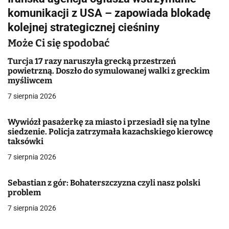
i
komunikacji z USA – zapowiada blokadę
g
kolejnej strategicznej cieśniny
a
Może Ci się spodobać
c
Turcja 17 razy naruszyła grecką przestrzeń
powietrzną. Doszło do symulowanej walki z greckim
j
myśliwcem
7 sierpnia 2026
a
w
Wywiózł pasażerkę za miasto i przesiadł się na tylne
siedzenie. Policja zatrzymała kazachskiego kierowcę
p
taksówki
7 sierpnia 2026
i
s
Sebastian z gór: Bohaterszczyzna czyli nasz polski
problem
u
7 sierpnia 2026