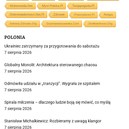
Wolnemedia.net
Mysl-Polska.pl
Twojapogoda.pl
Dobrewiadomosci.net.pl
Zdrowie
Prisonplanet.pl
Religia
Sekrety-Zdrowia.org
Gazetawarszawska.com
Stolikwolnosci.org
POLONIA
Ukrainiec zatrzymany za przygotowania do sabotażu
7 sierpnia 2026
Globalny Monolit: Architektura sterowanego chaosu
7 sierpnia 2026
Odmówiła udziału w „tranzycji”. Wygrała ze szpitalem
7 sierpnia 2026
Spirala milczenia – dlaczego ludzie boją się mówić, co myślą
7 sierpnia 2026
Stanisław Michalkiewicz: Rozbieramy z uwagą klangor
7 sierpnia 2026