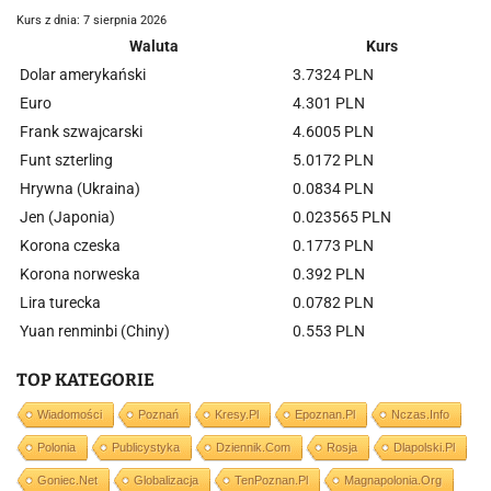
Kurs z dnia: 7 sierpnia 2026
Waluta
Kurs
Dolar amerykański
3.7324 PLN
Euro
4.301 PLN
Frank szwajcarski
4.6005 PLN
Funt szterling
5.0172 PLN
Hrywna (Ukraina)
0.0834 PLN
Jen (Japonia)
0.023565 PLN
Korona czeska
0.1773 PLN
Korona norweska
0.392 PLN
Lira turecka
0.0782 PLN
Yuan renminbi (Chiny)
0.553 PLN
TOP KATEGORIE
Wiadomości
Poznań
Kresy.pl
Epoznan.pl
Nczas.info
Polonia
Publicystyka
Dziennik.com
Rosja
Dlapolski.pl
Goniec.net
Globalizacja
TenPoznan.pl
Magnapolonia.org