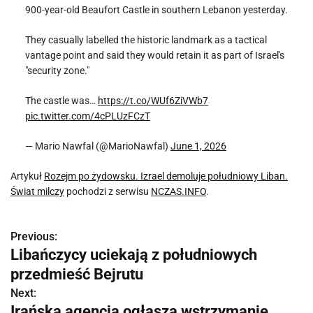
900-year-old Beaufort Castle in southern Lebanon yesterday.
They casually labelled the historic landmark as a tactical
vantage point and said they would retain it as part of Israel's
"security zone."
The castle was…
https://t.co/WUf6ZiVWb7
pic.twitter.com/4cPLUzFCzT
— Mario Nawfal (@MarioNawfal)
June 1, 2026
Artykuł
Rozejm po żydowsku. Izrael demoluje południowy Liban.
Świat milczy
pochodzi z serwisu
NCZAS.INFO
.
Previous:
N
Libańczycy uciekają z południowych
a
przedmieść Bejrutu
w
Next:
Irańska agencja ogłasza wstrzymanie