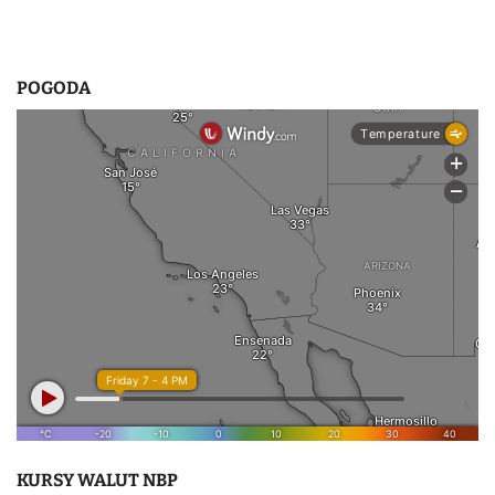
POGODA
KURSY WALUT NBP