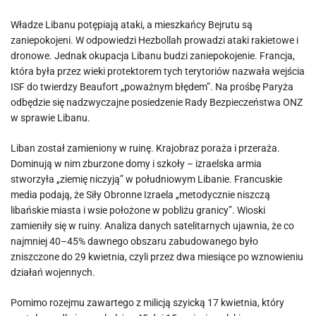
Władze Libanu potępiają ataki, a mieszkańcy Bejrutu są
zaniepokojeni. W odpowiedzi Hezbollah prowadzi ataki rakietowe i
dronowe. Jednak okupacja Libanu budzi zaniepokojenie. Francja,
która była przez wieki protektorem tych terytoriów nazwała wejścia
ISF do twierdzy Beaufort „poważnym błędem”. Na prośbę Paryża
odbędzie się nadzwyczajne posiedzenie Rady Bezpieczeństwa ONZ
w sprawie Libanu.
Liban został zamieniony w ruinę. Krajobraz poraża i przeraża.
Dominują w nim zburzone domy i szkoły – izraelska armia
stworzyła „ziemię niczyją” w południowym Libanie. Francuskie
media podają, że Siły Obronne Izraela „metodycznie niszczą
libańskie miasta i wsie położone w pobliżu granicy”. Wioski
zamieniły się w ruiny. Analiza danych satelitarnych ujawnia, że ​​co
najmniej 40–45% dawnego obszaru zabudowanego było
zniszczone do 29 kwietnia, czyli przez dwa miesiące po wznowieniu
działań wojennych.
Pomimo rozejmu zawartego z milicją szyicką 17 kwietnia, który